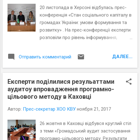
громадах, розвиток соціального капіталу
20 листопада в Херсоні відбулась прес-
через сферу освіти та молодіжну політику.
конференція «Стан соціального капіталу в
Також кращими практиками у формуванні
громадах України: умови формування та
умов для розвитку соціального капіталу
розвитку» . На прес-конференції експерти
поділились Регіональні ресурсні центри з
розповіли про рівень інформування,
розвитку місцевої демократії .
залучення та активності громадян в
управлінні місцевими справами, а також
ДАЛЕЕ...
Отправить комментарий
відносини громадян, громадських
організацій (ІГС) та влади. А також
представили результати міжрегіонального
Експерти поділилися резульаттами
дослідження стану соціального капіталу в
аудитоу впровадження програмно-
громадах України.
цільового методу в Каховці
Автор:
Прес-секретар ХОО КВУ
ноября 21, 2017
26 жовтня в Каховці відбувся круглий стіл
з теми «Громадський аудит застосування
програмо-цільового методу. Результати