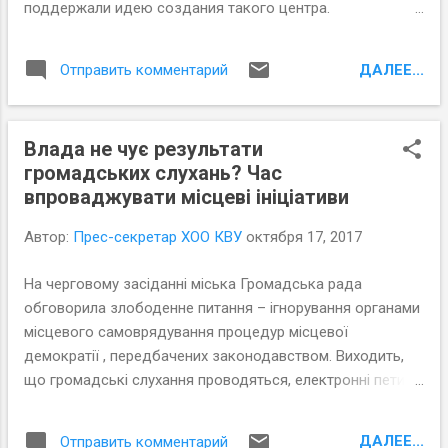
поддержали идею создания такого центра.
Методологическую помощь инициаторам общественных
слушаний предоставил Ресурсный центр по развитию
ДАЛЕЕ...
Отправить комментарий
местной демократии . Теперь, согласно Статуту
территориальной громады, Резолюция слушаний будет
передана мэру и на рассмотрение депутатам.
Влада не чує результати
громадських слухань? Час
впроваджувати місцеві ініціативи
Автор:
Прес-секретар ХОО КВУ
октября 17, 2017
На черговому засіданні міська Громадська рада
обговорила злободенне питання – ігнорування органами
місцевого самоврядування процедур місцевої
демократії , передбачених законодавством. Виходить,
що громадські слухання проводяться, електронні петиції
набирають достатньо голосів. А після цього громадські
активісти перетворюються на таких собі «почекунів» з
ДАЛЕЕ...
Отправить комментарий