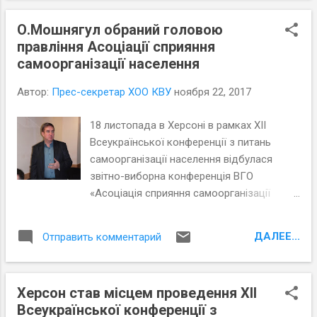
О.Мошнягул обраний головою
правління Асоціації сприяння
самоорганізації населення
Автор:
Прес-секретар ХОО КВУ
ноября 22, 2017
18 листопада в Херсоні в рамках XII
Всеукраїнської конференції з питань
самоорганізації населення відбулася
звітно-виборна конференція ВГО
«Асоціація сприяння самоорганізації
населення» , під час якої відбулося
декілька змін в структурі організації. В
ДАЛЕЕ...
Отправить комментарий
тому числі, керівник Причорноморського
центру політичних та соціальних
досліджень Олександр Мошнягул був
Херсон став місцем проведення XII
обраний головою правління Асоціації.
Всеукраїнської конференції з