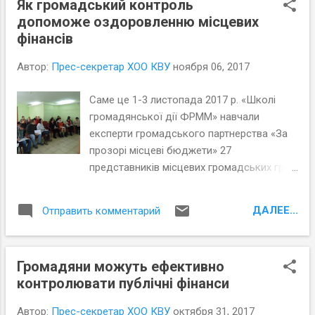
Як громадський контроль
допоможе оздоровленню місцевих
фінансів
Автор:
Прес-секретар ХОО КВУ
ноября 06, 2017
Саме це 1-3 листопада 2017 р. «Школі
громадянської дії ФРММ» навчали
експерти громадського партнерства «За
прозорі місцеві бюджети» 27
представників місцевих громадських груп
та органів місцевого самоврядування з 3-
х міст обласного значення (Миколаїв,
ДАЛЕЕ...
Отправить комментарий
Вознесенськ, Первомайськ ), 3-х
об’єднаних територіальних громад
(Баштанська, Воскресенська,
Громадяни можуть ефективно
Кам’яномостівська еленоподівська ОТГ)
контролювати публічні фінанси
та громадськості Березанського району
Миколаївщини. Матеріали тренінгу на
Автор:
Прес-секретар ХОО КВУ
октября 31, 2017