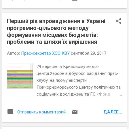
відомого мему, адже влада ці напрацювання просто
ігнорує.
Перший рік впровадження в Україні
програмно-цільового методу
формування місцевих бюджетів:
проблеми та шляхи їх вирішення
Автор:
Прес-секретар ХОО КВУ
сентября 29, 2017
29 вересня в Кризовому медіа-
центрі.Херсон відбулося засідання прес-
клубу, на якому експерти
Причорноморського центру політичних та
соціальних досліджень та ГО «Фонд
розвитку м. Миколаєва» презентували
результати моніторингу бюджетних
ДАЛЕЕ...
Отправить комментарий
програм, ефективності витрачання коштів
бюджету 2017 р. та впровадження
програмно-цільового-методу (ПЦМ) в