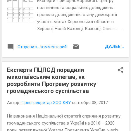
Експерти Причорноморського центру
й громадськості експерти під час круглого столу
політичних та соціальних досліджень
обговорили виявлені проблеми.
провели дослідження стану демократії
участі в містах Херсонської області: в
Херсоні, Новій Каховці, Каховці, Олешках,
Голій Пристані та в Скадовську. Вони
з’ясували, як застосовувались в
ДАЛЕЕ...
Отправить комментарий
зазначених містах в 2016 та на початку
2017 рр. ключові процедури демократії
участі, а саме: громадські слухання,
Експерти ПЦПСД порадили
загальні збори громадян за місцем
миколаївським колегам, як
проживання, місцеві ініціативи, громадські
розробляти Програму розвитку
ради, органи самоорганізації населення
громадянського суспільства
(далі ОСН) та електронні петиції,
дослідили, як названі механізми
Автор:
Прес-секретар ХОО КВУ
сентября 08, 2017
регламентовані в статутах громад,
проаналізували прозорість та доступність
На виконання Національної стратегії сприяння розвитку
влади на підставі інформації офіційних
громадянського суспільства в Україні на 2016 – 2020
сайтів зазначених міст.
роки, затвердженої Указом Президента України, у всіх