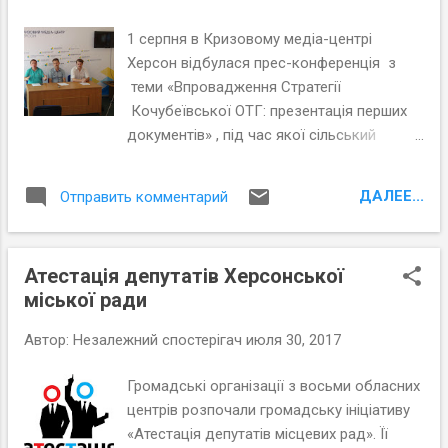
1 серпня в Кризовому медіа-центрі
Херсон відбулася прес-конференція з
теми «Впровадження Стратегії
Кочубеївської ОТГ: презентація перших
документів» , під час якої сільський
голова Іван Дудар та експерти
Причорноморського центру політичних та
ДАЛЕЕ...
Отправить комментарий
соціальних досліджень презентували
перші документи, розроблені в рамках
впровадження Стратегії сталого розвитку
Атестація депутатів Херсонської
громади до 2027 року.
міської ради
Автор:
Незалежний спостерігач
июля 30, 2017
Громадські організації з восьми обласних
центрів розпочали громадську ініціативу
«Атестація депутатів місцевих рад». Її