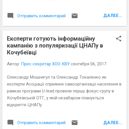
заважає реальним реформам у сфері
ЖКГ? На ці питання в студії ТРК ЯТБ
ДАЛЕЕ...
Отправить комментарий
шукали відповіді експерти, активісти та
чиновники, серед яких керівник
Причорноморського центру політичних та
Експерти готують інформаційну
соціальних досліджень, голова
кампанію з популяризації ЦНАПу в
Громадської ради при Херсонському
Кочубеївці
міському голові Олександр Мошнягул ,
який має свій погляд на проблеми в сфері
Автор:
Прес-секретар ХОО КВУ
сентября 06, 2017
ЖКГ.
Олександр Мошнягул та Олександр Токаленко як
експерти Асоціації сприяння самоорганізації населення в
рамках програми U-lead провели першу фокус-групу в
Кочубеївській ОТГ, у якій незабаром планується
відкриття ЦНАПу.
ДАЛЕЕ...
Отправить комментарий