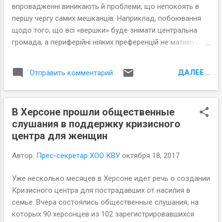
впровадженні виникають й проблеми, що непокоять в
першу чергу самих мешканців. Наприклад, побоювання
щодо того, що всі «вершки» буде знімати центральна
громада, а периферійні ніяких преференцій не матимуть.
Для того, щоб уникнути такої ситуації, з жовтня 2017
року Причорноморський центр політичних та соціальних
ДАЛЕЕ...
Отправить комментарий
досліджень розпочав проект «Посилення ролі
периферійних населених пунктів в об’єднаних громадах
Херсонської області» , направлений на розвиток
В Херсоне прошли общественные
громадянського суспільства та посилення зав’язків між
слушания в поддержку кризисного
населеними пунктами.
центра для женщин
Автор:
Прес-секретар ХОО КВУ
октября 18, 2017
Уже несколько месяцев в Херсоне идет речь о создании
Кризисного центра для пострадавших от насилия в
семье. Вчера состоялись общественные слушания, на
которых 90 херсонцев из 102 зарегистрировавшихся