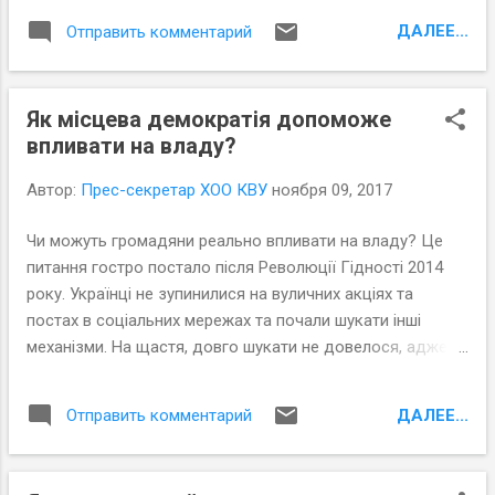
бюджетних програм, в яких зазначаються
ДАЛЕЕ...
Отправить комментарий
конкретні показники виконання, що
дозволить оцінити потребу у цих
видатках та їх ефективність. Експерти ГО
Як місцева демократія допоможе
"Причорноморський центр політичних та
впливати на владу?
соціальних досліджень" зробили
моніторинг бюджетних програм,
Автор:
Прес-секретар ХОО КВУ
ноября 09, 2017
ефективності витрачання коштів бюджету
2017 р. та впровадження програмно-
Чи можуть громадяни реально впливати на владу? Це
цільового-методу (ПЦМ) в Херсоні,
питання гостро постало після Революції Гідності 2014
Каховці та двох ОТГ області –
року. Українці не зупинилися на вуличних акціях та
Великокопанівській та Присиваській.
постах в соціальних мережах та почали шукати інші
Детальніше про результати можна
механізми. На щастя, довго шукати не довелося, адже
почитати тут , а у жовтні-листопаді
всі вони прописані в українському законодавстві та
експерти відвідали самі громади –
мають назву місцева демократія (або демократія участі,
пояснили представникам виконкому, які є
ДАЛЕЕ...
Отправить комментарий
далі ДУ). А на місцевому рівні процедури демократії
у них недоліки з провадженням ПЦМ та
участі регламентуються Статутом територіальної
порадили, як їх можна виправити.
громади.