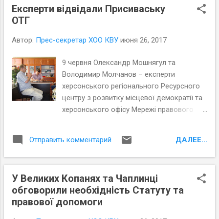
Експерти відвідали Присиваську
общественные организации, а не власть, как это должно
ОТГ
было быть. Тем не менее, участники семинара-
практикума (а это представители местного
Автор:
Прес-секретар ХОО КВУ
июня 26, 2017
самоуправления, общественные активисты, депутаты
Херсонской и Днепропетровской областей) остались
9 червня Олександр Мошнягул та
очень довольны полученными знаниями.
Володимир Молчанов – експерти
херсонського регіонального Ресурсного
центру з розвитку місцевої демократії та
херсонського офісу Мережі правового
розвитку, що діє на базі ХОО КВУ,
провели круглий стіл в Присиваській
ДАЛЕЕ...
Отправить комментарий
об’єднаній територіальній громаді.
У Великих Копанях та Чаплинці
обговорили необхідність Статуту та
правової допомоги