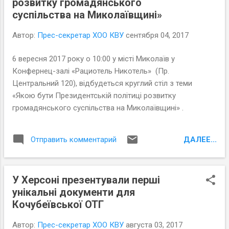
розвитку громадянського
соціальних досліджень Олександр Мошнягул та Елла
суспільства на Миколаївщині»
Петренко (ГО "Білозерський центр регіонального
розвитку").
Автор:
Прес-секретар ХОО КВУ
сентября 04, 2017
6 вересня 2017 року о 10:00 у місті Миколаїв у
Конфернец-залі «Рациотель Никотель» (Пр.
Центральний 120), відбудеться круглий стіл з теми
«Якою бути Президентській політиці розвитку
громадянського суспільства на Миколаївщині» .
ДАЛЕЕ...
Отправить комментарий
У Херсоні презентували перші
унікальні документи для
Кочубеївської ОТГ
Автор:
Прес-секретар ХОО КВУ
августа 03, 2017