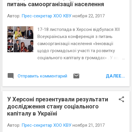
питань самоорганізації населення
Автор:
Прес-секретар ХОО КВУ
ноября 22, 2017
17-18 листопада в Херсоні відбулася XII
Всеукраїнська конференція з питань
самоорганізації населення «Інновації
щодо громадської участі та розвитку
соціального капіталу в громадах» . У ході
конференції делегати зі всієї країни
обговорили державну політику сприяння
ДАЛЕЕ...
Отправить комментарий
розвитку соціального капіталу в Україні,
були презентовані результати
всеукраїнського дослідження «Про стан
У Херсоні презентували результати
соціального капіталу у громадах та умови
дослідження стану соціального
для його розвитку» . Учасники
капіталу в Україні
конференції обговорили законодавче та
нормативно-правове забезпечення
Автор:
Прес-секретар ХОО КВУ
ноября 21, 2017
розвитку соціального капіталу в