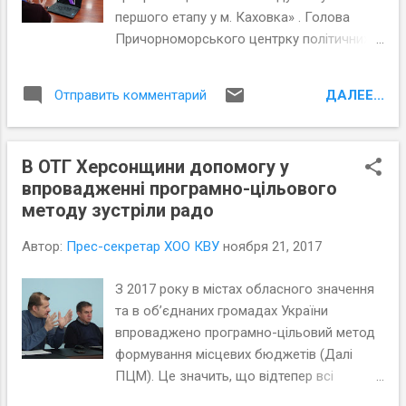
першого етапу у м. Каховка» . Голова
Причорноморського центрку політичних і
соціальних досліджень Олександр
Мошнягул , та експерт ПЦПСД Володимир
ДАЛЕЕ...
Отправить комментарий
Молчанов розповіли представникам
каховського виконкому, які за
результатами грмоадського аудиту у них
В ОТГ Херсонщини допомогу у
є проблеми у впровадженні ПЦМ та як їх
впровадженні програмно-цільового
можна виправити.
методу зустріли радо
Автор:
Прес-секретар ХОО КВУ
ноября 21, 2017
З 2017 року в містах обласного значення
та в об’єднаних громадах України
впроваджено програмно-цільовий метод
формування місцевих бюджетів (Далі
ПЦМ). Це значить, що відтепер всі
видатки оформляються паспортами