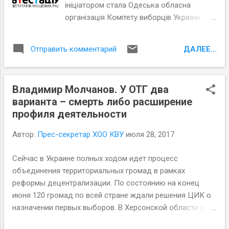
ініціатором стала Одеська обласна
організація Комітету виборців України, яка
вже впровадила таку форму
громадського контролю за роботою всіх
ДАЛЕЕ...
Отправить комментарий
депутатів.
Владимир Молчанов. У ОТГ два
варианта – смерть либо расширение
профиля деятельности
Автор:
Прес-секретар ХОО КВУ
июля 28, 2017
Сейчас в Украине полных ходом идет процесс
объединения территориальных громад в рамках
реформы децентрализации. По состоянию на конец
июня 120 громад по всей стране ждали решения ЦИК о
назначении первых выборов. В Херсонской области уже
14 объединенных громад, еще 33 – в Перспективном