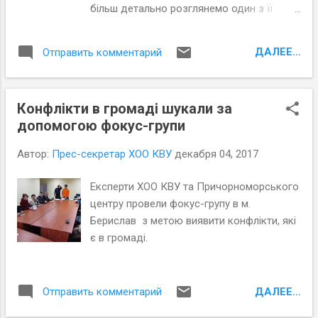
більш детально розглянемо один з її
механізмів – місцеву ініціативу . Згідно
ст.9 закону України «Про місцеве
ДАЛЕЕ...
Отправить комментарий
самоврядування», члени територіальної
громади мають право ініціювати розгляд
у раді (в порядку місцевої ініціативи)
Конфлікти в громаді шукали за
будь-якого питання, віднесеного до
допомогою фокус-групи
відання місцевого самоврядування.
Деталі впровадження місцевої ініціативи
Автор:
Прес-секретар ХОО КВУ
декабря 04, 2017
прописані в Статуті територіальної
громади кожного міста. У нашому
Експерти ХОО КВУ та Причорноморського
матеріалі читайте, як місцеві ініціативи
центру провели фокус-групу в м.
використовувалися в Херсоні та як можна
Берислав з метою виявити конфлікти, які
було б вдосконалити цю процедуру.
є в громаді.
ДАЛЕЕ...
Отправить комментарий