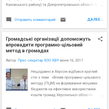
Каховського району) та Дніпропетровської області (м.
Дніпро, м Жовті Води та 3 об’єднані територіальні
громади – Томаківська, Могилівська, Вільногірська)
ДАЛЕЕ...
Отправить комментарий
навчитись застосуванню програмно-цільового методу
для доброчесності місцевих бюджетів та оцінки
ефективності бюджетних витрат.
Громадські організації допоможуть
впровадити програмно-цільовий
метод в громадах
Автор:
Прес-секретар ХОО КВУ
июня 16, 2017
Нещодавно в Херсоні відбувся круглий
стіл з теми «Вплив програмно-цільового
методу (ПЦМ) на формування місцевих
бюджетів на ефективне використання
коштів громад Херсонської області» .
Причорноморський центр політичних та
соціальних досліджень разом з