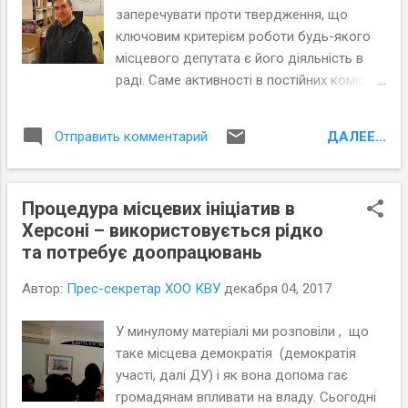
заперечувати проти твердження, що
ключовим критерієм роботи будь-якого
місцевого депутата є його діяльність в
раді. Саме активності в постійних комісіях
та особливо на пленарних засіданнях
чекають від обранця виборці, адже саме
ДАЛЕЕ...
Отправить комментарий
тут він може реалізувати свої найсміливіші
передвиборчі обіцянки.
Процедура місцевих ініціатив в
Херсоні – використовується рідко
та потребує доопрацювань
Автор:
Прес-секретар ХОО КВУ
декабря 04, 2017
У минулому матеріалі ми розповіли , що
таке місцева демократія (демократія
участі, далі ДУ) і як вона допома гає
громадянам впливати на владу. Сьогодні