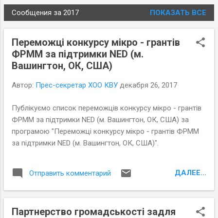
Сообщения за 2017
ПОКАЗАТЬ ВСЕ
С
о
Переможці конкурсу мікро - грантів
о
ФРММ за підтримки NED (м.
б
Вашингтон, ОК, США)
щ
е
Автор:
Прес-секретар ХОО КВУ
декабря 26, 2017
н
и
Публікуємо список переможців конкурсу мікро - грантів
я
ФРММ за підтримки NED (м. Вашингтон, ОК, США) за
програмою "Переможці конкурсу мікро - грантів ФРММ
за підтримки NED (м. Вашингтон, ОК, США)".
ДАЛЕЕ...
Отправить комментарий
Партнерство громадськості задля