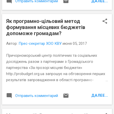
ДАЛЕЕ...
Отправить комментарий
партнерами з Громадського партнерства
«За прозорі місцеві бюджети» запросили
на обговорення перших результатів
Як програмно-цільовий метод
запровадження в області програмно-
формування місцевих бюджетів
цільового методу формування місцевих
допоможе громадам?
бюджетів представників влади,
депутатського корпусу та громадськості
Автор:
Прес-секретар ХОО КВУ
июня 05, 2017
міст Херсон, Каховка та об’єднаних
громад області.
Причорноморський центр політичних та соціальних
досліджень разом з партнерами з Громадського
партнерства «За прозорі місцеві бюджети»
http://probudget.org.ua запрошує на обговорення перших
результатів запровадження в області програмно-
цільового методу формування місцевих бюджетів. На
круглий стіл запрошуються представники влади,
ДАЛЕЕ...
Отправить комментарий
депутатського корпусу та громадськості міст Херсон,
Каховка та об’єднаних громад області.