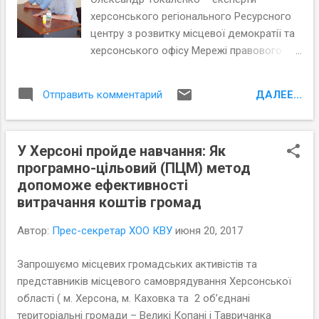
херсонського регіонального Ресурсного
центру з розвитку місцевої демократії та
херсонського офісу Мережі правового
розвитку, що діє на базі ХОО КВУ,
провели в Виноградівській та
ДАЛЕЕ...
Отправить комментарий
Тавричанській об’єднаних територіальних
громадах круглі столи.
У Херсоні пройде навчання: Як
програмно-цільовий (ПЦМ) метод
допоможе ефективності
витрачання коштів громад
Автор:
Прес-секретар ХОО КВУ
июня 20, 2017
Запрошуємо місцевих громадських активістів та
представників місцевого самоврядування Херсонської
області ( м. Херсона, м. Каховка та 2 об’єднані
територіальні громади – Великі Копані і Тавричанка