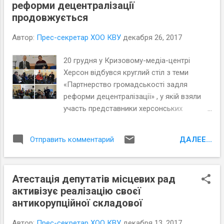
реформи децентралізації
продовжується
Автор:
Прес-секретар ХОО КВУ
декабря 26, 2017
20 грудня у Кризовому-медіа-центрі
Херсон відбувся круглий стіл з теми
«Партнерство громадськості задля
реформи децентралізації» , у якій взяли
участь представники херсонських
громадських організацій, які працюють
над розвитком об’єднаних громад.
ДАЛЕЕ...
Отправить комментарий
Атестація депутатів місцевих рад
активізує реалізацію своєї
антикорупційної складової
Автор:
Прес-секретар ХОО КВУ
декабря 13, 2017