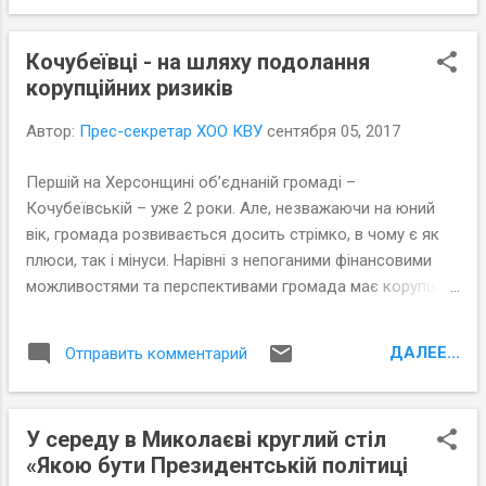
Кочубеївці - на шляху подолання
корупційних ризиків
Автор:
Прес-секретар ХОО КВУ
сентября 05, 2017
Першій на Херсонщині об’єднаній громаді –
Кочубеївській – уже 2 роки. Але, незважаючи на юний
вік, громада розвивається досить стрімко, в чому є як
плюси, так і мінуси. Нарівні з непоганими фінансовими
можливостями та перспективами громада має корупційні
ризики, усунення яких на сьогоднішній день вже є однією
з її завдань. 20 та 21 серпня в пансіонаті "Чайка", що в
ДАЛЕЕ...
Отправить комментарий
селищі Лазурному Херсонської області, відбувся тренінг
для кочубеївців, під час якого їм розповіли, що таке
корупція та допомогли визначитися з інструментами для
У середу в Миколаєві круглий стіл
її подолання. Тренером програми DOBRE виступив
«Якою бути Президентській політиці
керівник Причорноморського центру політичних та