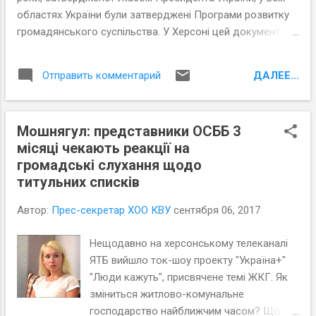
областях України були затверджені Програми розвитку
громадянського суспільства. У Херсоні цей документ
став унікальним, адже формувався він всупереч
традиціям розробки подібних документів в минулому:
ДАЛЕЕ...
Отправить комментарий
реально, а не на папері до роботи над програмою
долучились представники самої громадськості. А от
сусідня Миколаївщина досі залишається без Програми,
Мошнягул: представники ОСББ 3
тож днями херсонські колеги завітали на круглий стіл з
місяці чекають реакції на
теми «Якою бути Президентській політиці розвитку
громадські слухання щодо
громадянського суспільства на Миколаївщині» та
титульних списків
поділилися досвідом з колегами.
Автор:
Прес-секретар ХОО КВУ
сентября 06, 2017
Нещодавно на херсонському телеканалі
ЯТБ вийшло ток-шоу проекту "Україна+"
"Люди кажуть", присвячене темі ЖКГ. Як
зміниться житлово-комунальне
господарство найближчим часом? Що