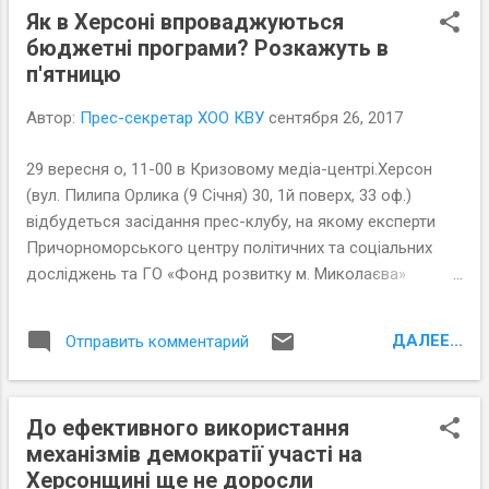
Як в Херсоні впроваджуються
Херсоні, Каховці та двох ОТГ області –
бюджетні програми? Розкажуть в
Великокопанівській та Присиваській.
п'ятницю
Автор:
Прес-секретар ХОО КВУ
сентября 26, 2017
29 вересня о, 11-00 в Кризовому медіа-центрі.Херсон
(вул. Пилипа Орлика (9 Січня) 30, 1й поверх, 33 оф.)
відбудеться засідання прес-клубу, на якому експерти
Причорноморського центру політичних та соціальних
досліджень та ГО «Фонд розвитку м. Миколаєва»
презентують результати моніторингу бюджетних
програм, ефективності витрачання коштів бюджету 2017
ДАЛЕЕ...
Отправить комментарий
р. та впровадження програмно-цільового-методу (ПЦМ)
в Херсоні, Каховці та двох ОТГ області –
Великокопанівській та Присиваській.
До ефективного використання
механізмів демократії участі на
Херсонщині ще не доросли