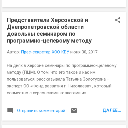
года. Мало того, что остро не хватает финансовых
специалистов, а тут они еще и сверхзадачу поставили –
готовить бюджетные программы в соответствии с ПЦМ.
Представители Херсонской и
Днепропетровской области
довольны семинаром по
программно-целевому методу
Автор:
Прес-секретар ХОО КВУ
июня 30, 2017
На днях в Херсоне семинары по программно-целевому
методу (ПЦМ). О том, что это такое и как им
пользоваться, рассказывала Татьяна Золотухина –
эксперт ОО «Фонд развития г. Николаева» , который
совместно с херсонскими коллегами из
Причерноморского центра политических и социальных
исследований реализует проект «Эффективные и
ДАЛЕЕ...
Отправить комментарий
добропорядочные местные бюджеты в 5-ти областях
юга и востока Украины» . Весьма удивительно, что
обучением данному методу занимаются именно