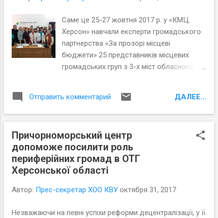
http://goo.gl/YBBEjt
Саме це 25-27 жовтня 2017 р. у «КМЦ.
Херсон» навчали експерти громадського
партнерства «За прозорі місцеві
бюджети» 25 представників місцевих
громадських груп з 3-х міст обласного
значення (Херсон, Каховка, Скадовськ) та
3-х об’єднаних територіальних громад
ДАЛЕЕ...
Отправить комментарий
Херсонщини (Кочубєївська, Білозерська,
Зеленоподівська ОТГ).
Причорноморський центр
допоможе посилити роль
периферійних громад в ОТГ
Херсонської області
Автор:
Прес-секретар ХОО КВУ
октября 31, 2017
Незважаючи на певні успіхи реформи децентралізації, у її