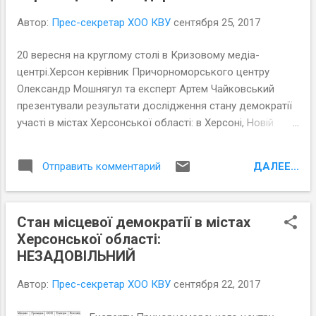
Автор:
Прес-секретар ХОО КВУ
сентября 25, 2017
20 вересня на круглому столі в Кризовому медіа-
центрі.Херсон керівник Причорноморського центру
Олександр Мошнягул та експерт Артем Чайковський
презентували результати дослідження стану демократії
участі в містах Херсонської області: в Херсоні, Новій
Каховці, Каховці, Олешках, Голій Пристані та в
Скадовську. Вони з’ясували, як застосовувались в
ДАЛЕЕ...
Отправить комментарий
зазначених містах в 2016 та на початку 2017 рр. ключові
процедури демократії участі, а саме: громадські
слухання, загальні збори громадян за місцем
Стан місцевої демократії в містах
проживання, місцеві ініціативи, громадські ради, органи
Херсонської області:
самоорганізації населення (далі ОСН) та електронні
НЕЗАДОВІЛЬНИЙ
петиції, дослідили, як названі механізми регламентовані
в статутах громад, проаналізували прозорість та
Автор:
Прес-секретар ХОО КВУ
сентября 22, 2017
доступність влади на підставі інформації офіційних
сайтів зазначених міст. Разом з представниками влади