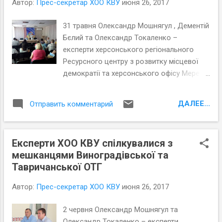
Автор:
Прес-секретар ХОО КВУ
июня 26, 2017
31 травня Олександр Мошнягул , Дементій
Бєлий та Олександр Токаленко –
експерти херсонського регіонального
Ресурсного центру з розвитку місцевої
демократії та херсонського офісу Мережі
правового розвитку, що діє на базі ХОО
КВУ, провели в Чаплинській та
ДАЛЕЕ...
Отправить комментарий
Великокопанівській об’єднаних
територіальних громадах круглі столи.
Експерти ХОО КВУ спілкувалися з
мешканцями Виноградівської та
Тавричанської ОТГ
Автор:
Прес-секретар ХОО КВУ
июня 26, 2017
2 червня Олександр Мошнягул та
Олександр Токаленко – експерти