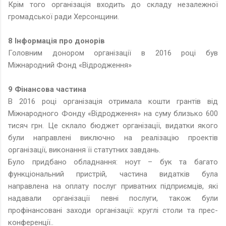
Крім того організація входить до складу незалежної
громадської ради Херсонщини.
8 Інформація про донорів
Головним донором організації в 2016 році був
Міжнародний Фонд «Відродження»
9 Фінансова частина
В 2016 році організація отримала кошти грантів від
Міжнародного Фонду «Відродження» на суму близько 600
тисяч грн. Це склало бюджет організації, видатки якого
були направлені виключно на реалізацію проектів
організації, виконання її статутних завдань.
Було придбано обладнання: ноут – бук та багато
функціональний пристрій, частина видатків була
направлена на оплату послуг приватних підприємців, які
надавали організації певні послуги, також були
профінансовані заходи організації: круглі столи та прес-
конференції..