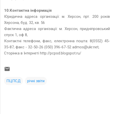
10.Контактна інформація
Юридична адреса організації: м. Херсон, прт. 200 років
Херсона, буд. 32, кв. 56
Фактична адреса організації: м. Херсон, придніпровський
спуск 1, оф 8,
Контактні телефони, факс, електронна пошта: 8(0552) 45-
35-87; факс - 32-50-26 (050) 396-67-52 admos@ukr.net;
Сторінка в Інтернеті http://pcpsd.blogspot.ru/
ПЦПСД
річні звіти
К
о
м