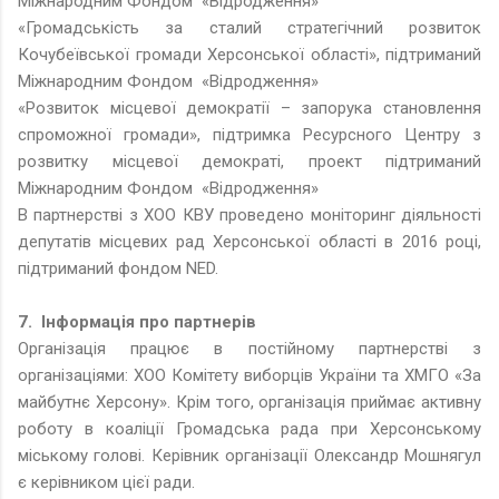
Міжнародним Фондом «Відродження»
«Громадськість за сталий стратегічний розвиток
Кочубеївської громади Херсонської області», підтриманий
Міжнародним Фондом «Відродження»
«Розвиток місцевої демократії – запорука становлення
спроможної громади», підтримка Ресурсного Центру з
розвитку місцевої демократі, проект підтриманий
Міжнародним Фондом «Відродження»
В партнерстві з ХОО КВУ проведено моніторинг діяльності
депутатів місцевих рад Херсонської області в 2016 році,
підтриманий фондом NED.
7. Інформація про партнерів
Організація працює в постійному партнерстві з
організаціями: ХОО Комітету виборців України та ХМГО «За
майбутнє Херсону». Крім того, організація приймає активну
роботу в коаліції Громадська рада при Херсонському
міському голові. Керівник організації Олександр Мошнягул
є керівником цієї ради.