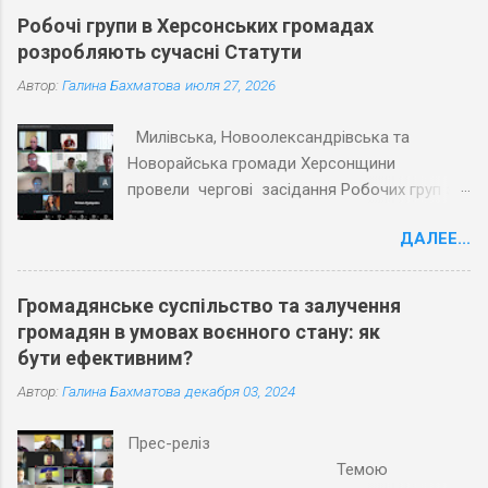
Робочі групи в Херсонських громадах
розробляють сучасні Статути
Автор:
Галина Бахматова
июля 27, 2026
Милівська, Новоолександрівська та
Новорайська громади Херсонщини
провели чергові засідання Робочих груп з
експертами Причорноморського центру
ДАЛЕЕ...
політичних і соціальних досліджень
(ПЦПСД) та з активістами громад, які
увійшли до Робочих груп з розробки
Громадянське суспільство та залучення
Статутів. Під час планових засідань
громадян в умовах воєнного стану: як
Робочих груп відповідно до графіку
бути ефективним?
проєкту «Допомога територіальним
Автор:
Галина Бахматова
декабря 03, 2024
громадам Херсонської області в розробці
статутів» учасники обговорили та погодили
Прес-реліз
напрацьовані тексти першої половини
Темою
змістовної частини Статутів трьох громад.