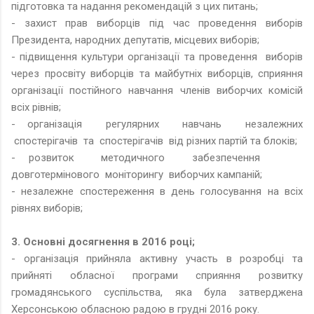
підготовка та надання рекомендацій з цих питань;
- захист прав виборців під час проведення виборів
Президента, народних депутатів, місцевих виборів;
- підвищення культури організації та проведення виборів
через просвіту виборців та майбутніх виборців, сприяння
організації постійного навчання членів виборчих комісій
всіх рівнів;
- організація регулярних навчань незалежних
спостерігачів та спостерігачів від різних партій та блоків;
- розвиток методичного забезпечення
довготермінового моніторингу виборчих кампаній;
- незалежне спостереження в день голосування на всіх
рівнях виборів;
3. Основні досягнення в 2016 році;
- організація прийняла активну участь в розробці та
прийняті обласної програми сприяння розвитку
громадянського суспільства, яка була затверджена
Херсонською обласною радою в грудні 2016 року.