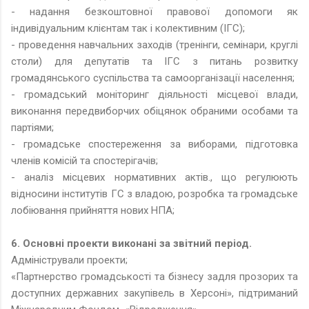
- надання безкоштовної правової допомоги як
індивідуальним клієнтам так і колективним (ІГС);
- проведення навчальних заходів (тренінги, семінари, круглі
столи) для депутатів та ІГС з питань розвитку
громадянського суспільства та самоорганізації населення;
- громадський моніторинг діяльності місцевої влади,
виконання передвиборчих обіцянок обраними особами та
партіями;
- громадське спостереження за виборами, підготовка
членів комісій та спостерігачів;
- аналіз місцевих нормативних актів., що регулюють
відносини інститутів ГС з владою, розробка та громадське
лобіювання прийняття нових НПА;
6. Основні проекти виконані за звітний період.
Адміністрували проекти;
«Партнерство громадськості та бізнесу задля прозорих та
доступних державних закупівель в Херсоні», підтриманий