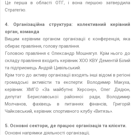
Це перша в області ОТГ, і вона першою затвердила
Стратегію.
4. Організаційна структура: колективний керівний
орган, команда
Вищим керівним органом організації є конференція, яка
обирає правління, голову правління.
Головою правління є Олександр Мошнягул. Крім нього до
складу правління входить керівник ХОО КВУ Дементій Білий
та підприємець Андрій Цивільський.
Крім того до активу організації входять інші відомі в регіоні
громадські активісти та експерти: Володимир Макуха,
керівник ХМГО «За майбутнє Херсону», Олег Дядюн,
депутат Бериславської районної ради, Володимир
Молчанов, фахівець в питаннях фінансів, Григорій
Чайковський, керівник спортивного клубу «Витязь».
5. Основні сектори, де працює організація та клієнти.
Основні напрямки діяльності організації;