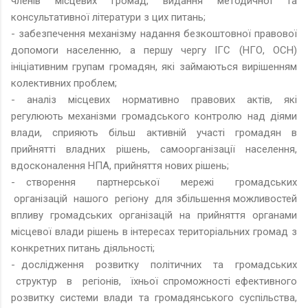
членів місцевих громад, видання методичної та
консультативної літератури з цих питань;
- забезпечення механізму надання безкоштовної правової
допомоги населенню, а першу чергу ІГС (НГО, ОСН)
ініціативним групам громадян, які займаються вирішенням
колективних проблем;
- аналіз місцевих нормативно правових актів, які
регулюють механізми громадського контролю над діями
влади, сприяють більш активній участі громадян в
прийнятті владних рішень, самоорганізації населення,
вдосконалення НПА, прийняття нових рішень;
- створення партнерської мережі громадських
організацій нашого регіону для збільшення можливостей
впливу громадських організацій на прийняття органами
місцевої влади рішень в інтересах територіальних громад з
конкретних питань діяльності;
- дослідження розвитку політичних та громадських
структур в регіонів, їхньої спроможності ефективного
розвитку системи влади та громадянського суспільства,