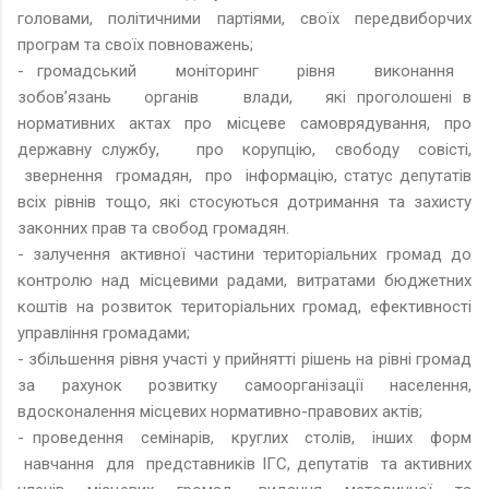
головами, політичними партіями, своїх передвиборчих
програм та своїх повноважень;
- громадський моніторинг рівня виконання
зобов’язань органів влади, які проголошені в
нормативних актах про місцеве самоврядування, про
державну службу, про корупцію, свободу совісті,
звернення громадян, про інформацію, статус депутатів
всіх рівнів тощо, які стосуються дотримання та захисту
законних прав та свобод громадян.
- залучення активної частини територіальних громад до
контролю над місцевими радами, витратами бюджетних
коштів на розвиток територіальних громад, ефективності
управління громадами;
- збільшення рівня участі у прийнятті рішень на рівні громад
за рахунок розвитку самоорганізації населення,
вдосконалення місцевих нормативно-правових актів;
- проведення семінарів, круглих столів, інших форм
навчання для представників ІГС, депутатів та активних