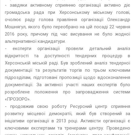
- завдяки активному сприянню організації активно діє
громадська рада при Херсонському міському голові,
очолює раду голова правління організації Олександр
Мошнягул, якого було переобрано на цій посаді 22 червня
2016 року, причому під час висування не було жодної
альтернативної кандидатури.
- експерти організації провели детальний аналіз
відкритості та доступності тендерних процедур в
Херсонській міській раді. Був зроблений аналіз тендерної
документації та результатів торгів по трьом ключовим
підрозділам, підготовані пропозиції щодо вдосконалення
документації. За активної участі наших експертів було
розроблене положення про запровадження системи
«ПРОЗОРО».
- продовжив свою роботу Ресурсний центр сприяння
розвитку місцевої демократії, який був створений за
ініціативи організації в 2013 році. Активісти організації є
ключовими експертами та тренерами центру. Проведено