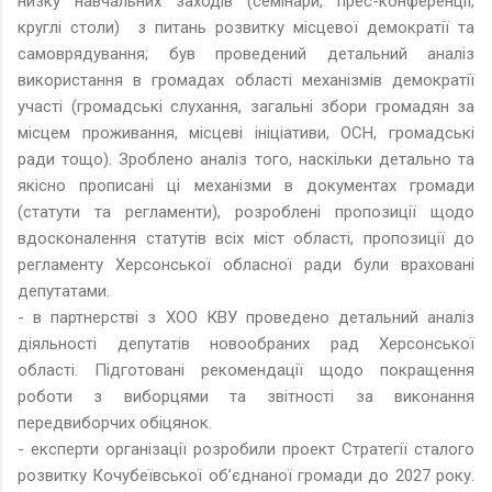
низку навчальних заходів (семінари, прес-конференції,
круглі столи) з питань розвитку місцевої демократії та
самоврядування; був проведений детальний аналіз
використання в громадах області механізмів демократії
участі (громадські слухання, загальні збори громадян за
місцем проживання, місцеві ініціативи, ОСН, громадські
ради тощо). Зроблено аналіз того, наскільки детально та
якісно прописані ці механізми в документах громади
(статути та регламенти), розроблені пропозиції щодо
вдосконалення статутів всіх міст області, пропозиції до
регламенту Херсонської обласної ради були враховані
депутатами.
- в партнерстві з ХОО КВУ проведено детальний аналіз
діяльності депутатів новообраних рад Херсонської
області. Підготовані рекомендації щодо покращення
роботи з виборцями та звітності за виконання
передвиборчих обіцянок.
- експерти організації розробили проект Стратегії сталого
розвитку Кочубеївської об’єднаної громади до 2027 року.