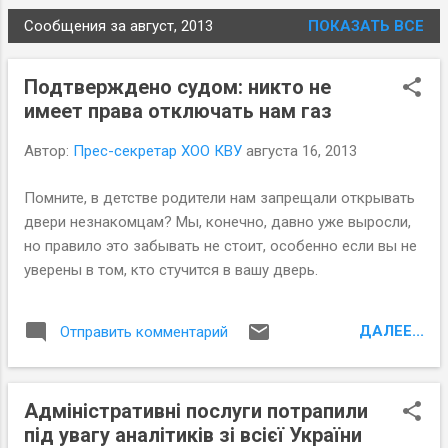
Сообщения за август, 2013
ПОКАЗАТЬ ВСЕ
С
о
Подтверждено судом: никто не
о
имеет права отключать нам газ
б
щ
Автор:
Прес-секретар ХОО КВУ
августа 16, 2013
е
н
Помните, в детстве родители нам запрещали открывать
и
двери незнакомцам? Мы, конечно, давно уже выросли,
я
но правило это забывать не стоит, особенно если вы не
уверены в том, кто стучится в вашу дверь.
ДАЛЕЕ...
Отправить комментарий
Адміністративні послуги потрапили
під увагу аналітиків зі всієї України