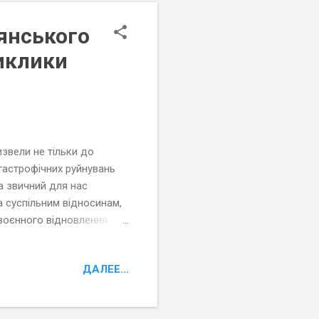
янського
Виклики
извели не тільки до
атастрофічних руйнувань
а звичний для нас
а суспільним відносинам,
явоєнного відновлення.
ліджень пропонують свій
 під час окупації, як
ДАЛЕЕ...
д тиском окупантів, як
бне явище –