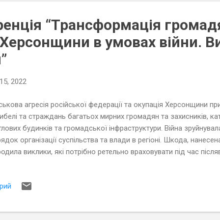
енція “Трансформація громад
 Херсонщини в умовах війни. 
”
15, 2022
ськова агресія російської федерації та окупація Херсонщини пр
ибелі та страждань багатьох мирних громадян та захисників, к
лових будинків та громадської інфраструктури. Війна зруйнувал
ядок організації суспільства та влади в регіоні. Шкода, нанесен
одила виклики, які потрібно ретельно враховувати під час післ
перти Причорноморського центру політичних та соціальних дос
ляд на те, як змінювалось громадянське суспільство Херсонщини
рий
бувалась трансформація і як зникало місцеве самоврядування пі
ивали херсонці, чинячи спротив окупантам, і як виникало гане
абораціонізм.