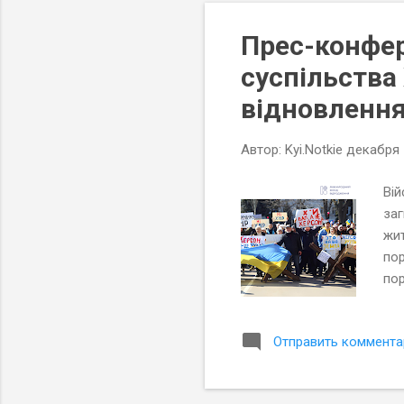
о
Прес-конфер
б
щ
суспільства
е
відновлення
н
и
Автор:
Kyi.Notkie
декабря 
я
Вій
заг
жит
пор
пор
Екс
пог
Отправить коммента
від
виж
кол