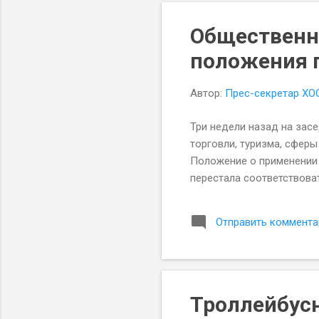
о
Общественн
б
щ
положения п
е
н
Автор:
Прес-секретар ХО
и
я
Три недели назад на зас
торговли, туризма, сферы
Положение о применении 
перестала соответствова
Отправить коммента
Троллейбусн