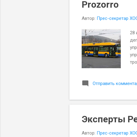
Prozorro
Автор:
Прес-секретар ХО
28 
деп
уп
упр
тр
Отправить коммента
Эксперты Ре
Автор:
Прес-секретар ХО