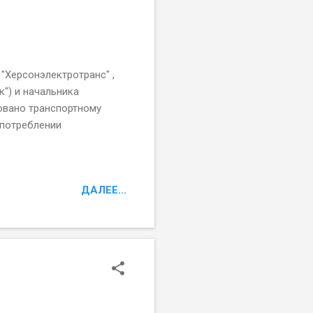
"Херсонэлектротранс" ,
") и начальника
овано транспортному
употреблении
ДАЛЕЕ...