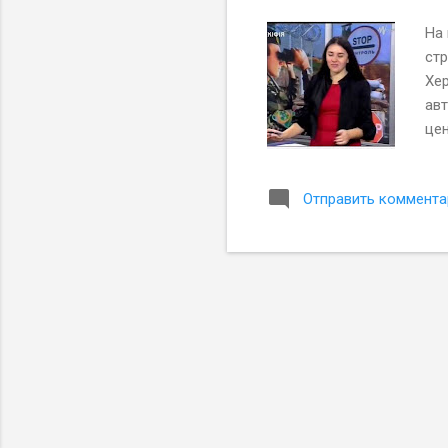
На
стр
Хе
авт
це
Отправить коммента