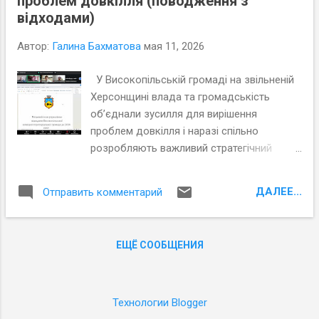
проблем довкілля (поводження з
екологічного відновлення та придатності
відходами)
території для повернення населення на
малу батьківщину. Експерти
Автор:
Галина Бахматова
мая 11, 2026
Причорноморського центру політичних і
соціальних досліджень (ПЦПСД)
У Високопільській громаді на звільненій
допомагають в розробці документів
Херсонщині влада та громадськість
для екологічного відновлення
об’єднали зусилля для вирішення
Тягинської громади, що вимагає
проблем довкілля і наразі спільно
посиленого впливу громадськості у
розробляють важливий стратегічний
співпраці з місцевою владою та
документ - План поводження з
експертами громадянського суспільства.
відходами. Експерти Причорноморського
Висловлювання жителів Тягинської
ДАЛЕЕ...
Отправить комментарий
центру політичних і соціальних
громади під час дослідження
досліджень (ПЦПСД) продовжують
громадської думки ...
роботу над підготовкою документів для
ЕЩЁ СООБЩЕНИЯ
екологічного відновлення
Високопільської громади, що вимагає
посиленого впливу громадськості у
співпраці з місцевою владою та
Технологии Blogger
експертами громадянського суспільства.