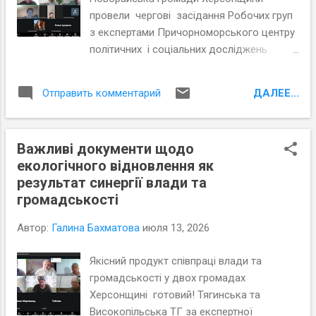
- зрозуміти, чи можна їй довіряти - правильно її
провели чергові засідання Робочих груп
інтерпретувати - запропонувати реалістичне ріш...
з експертами Причорноморського центру
політичних і соціальних досліджень
(ПЦПСД) та з активістами громад, які
увійшли до Робочих груп з розробки
ДАЛЕЕ...
Отправить комментарий
Статутів. Під час планових засідань
Робочих груп відповідно до графіку
проєкту «Допомога територіальним
Важливі документи щодо
громадам Херсонської області в розробці
екологічного відновлення як
статутів» учасники обговорили та
результат синергії влади та
погодили напрацьовані тексти першої
громадськості
половини змістовної частини Статутів
трьох громад. Активісти обраних громад
Автор:
Галина Бахматова
июля 13, 2026
разом з представниками місцевого
самоврядування напрацювали ключові
Якісний продукт співпраці влади та
розділи Статутів, а саме: 1) Участь
громадськості у двох громадах
жителів у вирішенні питань місцевого
Херсонщині готовий! Тягинська та
значення; 2) Особливості здійснення
Високопільська ТГ за експертної