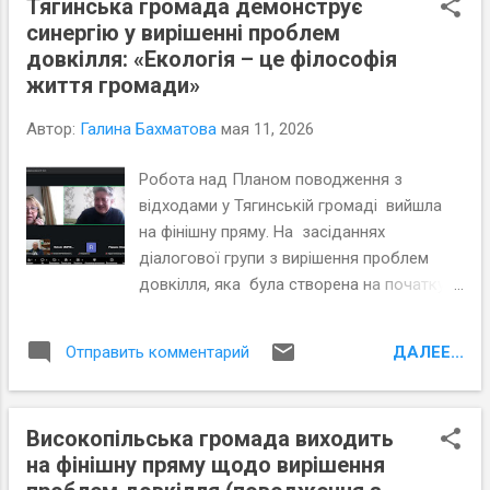
Тягинська громада демонструє
головні завдання проєкту «Допомога
Молчанов – експерти ПЦПСД – провели
синергію у вирішенні проблем
територіальним громадам Херсонської
це навча...
довкілля: «Екологія – це філософія
області в розробці статутів» : сприяти
життя громади»
підвищенню рівня залучення жителів
громад Херсонської області до участі у
Автор:
Галина Бахматова
мая 11, 2026
вирішенні місцевих питань та підвищенню
рівня прозорості місцевої влади саме в
Робота над Планом поводження з
процесі розробки статутів громад.
відходами у Тягинській громаді вийшла
Керівники всіх трьох військових
на фінішну пряму. На засіданнях
адміністрацій Херсонщини
діалогової групи з вирішення проблем
продемонстрували велику зацікавленість
довкілля, яка була створена на початку
в співпраці з експертами ПЦПСД задля
року як форма залучення громадян до
розробки стату...
прийняття рішень та наріжний камінь
ДАЛЕЕ...
Отправить комментарий
розвитку місцевої демократії участі,
жителі громади обговорили важливі
завдання та методи реалізації цього
Високопільська громада виходить
Плану. Громадська думка в Тягинській
на фінішну пряму щодо вирішення
громаді виявила пріоритетність