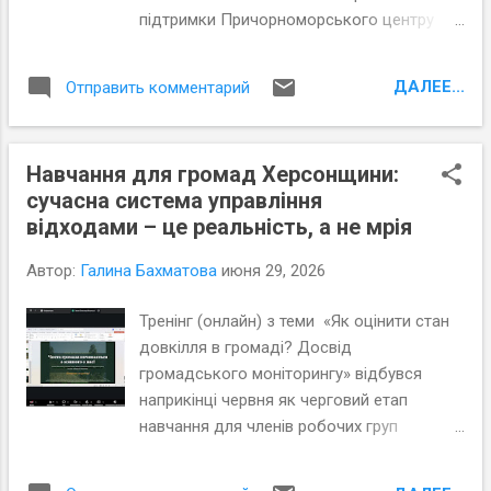
місцевого самоврядування. Найбільшу
підтримки Причорноморського центру
увагу та зацікавленість членів Робочих
політичних і соціальних досліджень
груп викликали різні форми громадської
(ПЦПСД) розробили важливий
участі у вирішенні місцевих питань, у
ДАЛЕЕ...
Отправить комментарий
стратегічний документ – План
прийнятті владних рішень, у...
поводження з відходами (далі План),
впровадження якого планують розпочати
Навчання для громад Херсонщини:
відразу після схвалення. На минулому
сучасна система управління
тижні відбулись засідання робочих груп в
відходами – це реальність, а не мрія
обох громадах, на яких були затверджені
тексти Планів та їх Стратегічної
Автор:
Галина Бахматова
июня 29, 2026
екологічної оцінки (далі СЕО). Це і є
результат справжньої, реальної, дружньої
Тренінг (онлайн) з теми «Як оцінити стан
синергії всіх учасників процесу. Завдання
довкілля в громаді? Досвід
експертів ПЦПСД було не лише в тому,
громадського моніторингу» відбувся
аби допомогти громадам в розробці
наприкінці червня як черговий етап
Плану та СЕО. Експерти зробили ще одну,
навчання для членів робочих груп
не менш важливу справу: залучили
Тягинської та Високопільської громад
громадськість, мотивували активність
Херсонської області. Активісти та