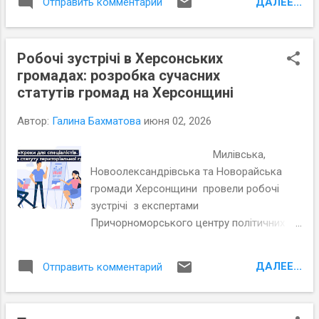
громад, створили плідний постійно
ДАЛЕЕ...
Отправить комментарий
представники влади обох громад
діючий діалог, який протягом кількох
працюють разом з експертами
місяців залучає жителів до спільної
Причорноморського центру політичних і
корисної праці! Все це було зроблено
Робочі зустрічі в Херсонських
соціальних досліджень (ПЦПСД) над
заради спільної важливої мети в ...
громадах: розробка сучасних
проєктом посилення впливу
статутів громад на Херсонщині
громадськості Херсонщини на вирішення
проблем довкілля. Під час тренінгу
Автор:
Галина Бахматова
июня 02, 2026
учасники дізналися про різні форми
захисту довкілля, а саме в сфері
Милівська,
управління відходами: Сучасна система
Новоолександрівська та Новорайська
управління відходами в прифронтовій
громади Херсонщини провели робочі
територіальній громаді; Місцевий План
зустрічі з експертами
управління відходами, Стратегічні цілі
Причорноморського центру політичних і
громади при розробці Плану, Покрокові
соціальних досліджень (ПЦПСД) та з
дії в сфері управління відходами.
активістами громад, які увійшли до
Особлива увага приділялась необхідності
ДАЛЕЕ...
Отправить комментарий
Робочих груп з розробки статутів. Під
проведення яскравої інформаційно-
час робочих зустрічей експерти ПЦПСД
просвітницької кампанії. Тренери
нагадали членам робочих груп про
Олександр Мошнягул та Володимир