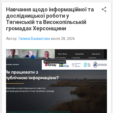
Навчання щодо інформаційної та
С
дослідницької роботи у
о
Тягинській та Високопільській
о
громадах Херсонщини
б
щ
Автор:
Галина Бахматова
июля 28, 2026
е
н
и
я