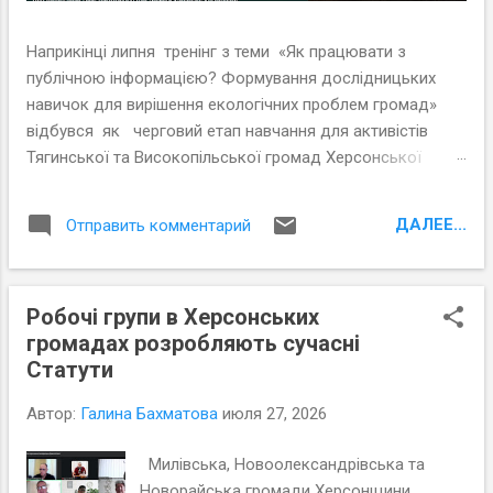
Наприкінці липня тренінг з теми «Як працювати з
публічною інформацією? Формування дослідницьких
навичок для вирішення екологічних проблем громад»
відбувся як черговий етап навчання для активістів
Тягинської та Високопільської громад Херсонської
області. Розвиток інформаційних та дослідницьких
навичок є частиною комплексного проєкту щодо
ДАЛЕЕ...
Отправить комментарий
посилення впливу громадськості Херсонщини на
вирішення проблем довкілля. Тренер Дементій Білий -
експерт Причорноморського центру політичних і
Робочі групи в Херсонських
соціальних досліджень (ПЦПСД) – поєднував
громадах розробляють сучасні
теоретичні та практичні частини навчання. Він одразу
Статути
звернув увагу учасників тренінгу на наступні завдання:
«Ми не ставимо за мету просто передати знання, нам
Автор:
Галина Бахматова
июля 27, 2026
необхідно сформувати практичні навички правильно
виконувати найважливіші п'ять кроків як практичну
Милівська, Новоолександрівська та
послідовність дій аналітичної роботи: знайти інформацію
Новорайська громади Херсонщини