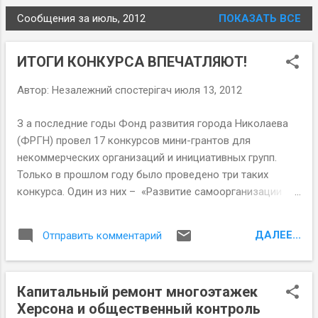
Сообщения за июль, 2012
ПОКАЗАТЬ ВСЕ
С
о
ИТОГИ КОНКУРСА ВПЕЧАТЛЯЮТ!
о
б
Автор:
Незалежний спостерігач
июля 13, 2012
щ
е
З а последние годы Фонд развития города Николаева
н
(ФРГН) провел 17 конкурсов мини-грантов для
и
некоммерческих организаций и инициативных групп.
я
Только в прошлом году было проведено три таких
конкурса. Один из них – «Развитие самоорганизации
местных гражданских групп юга Украины-2011»
стартовал летом прошлого года. Он проводился при
ДАЛЕЕ...
Отправить комментарий
финансовой поддержке NED (Национальный фонд
поддержки демократии, Вашингтон, США) и Фонда
Стефана Батория (г. Варшава, Польша). Его главная
Капитальный ремонт многоэтажек
задача – поддержка местных гражданских групп (МГГ),
Херсона и общественный контроль
в особенности объединений совладельцев