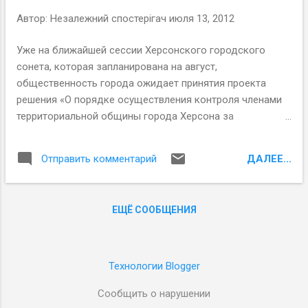
многоквартирных домов (ОСМД) и органов
Автор:
Незалежний спостерігач
июля 13, 2012
самоорганизации населения (ОСН). Претендовали на
гранты в рамках конкурса МГГ Николаевской,
Уже на ближайшей сессии Херсонского городского
Херсонской областей и АР Крым. Цель конкурса –
сонета, которая запланирована на август,
повышение стабильности работы и укрепление
общественность города ожидает принятия проекта
потенциала МГГ, направленных на представительство
решения «О порядке осуществления контроля членами
прав и интересов граждан на местном уровне. В
территориальной общины города Херсона за
качестве приоритетов конкурса были определены акции
проведением текущего и капитального ремонта
гражданского действия, кампании адвокации (п...
многоквартирных жилых домов за счет средств
ДАЛЕЕ...
Отправить комментарий
городского бюджета» .
ЕЩЁ СООБЩЕНИЯ
Технологии Blogger
Сообщить о нарушении