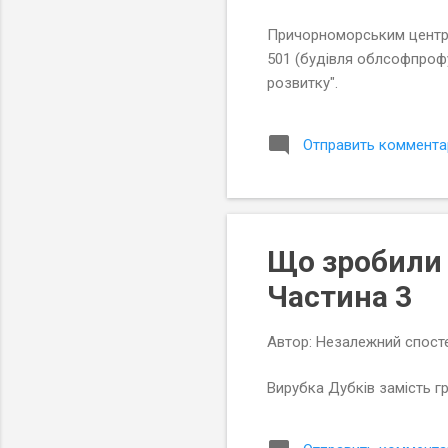
Причорноморським центро
501 (будівля облсофпрофу
розвитку".
Отправить коммента
Що зробили 
Частина 3
Автор:
Незалежний спосте
Вирубка Дубків замість г