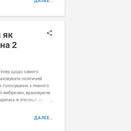
ДАЛЕЕ...
 як
на 2
 Тепер щодо самого
аховувати політичній
зі голосування з певного
ї вибірково, враховуючи
ходилась в опозиції до
ційна фракція поставила
ДАЛЕЕ...