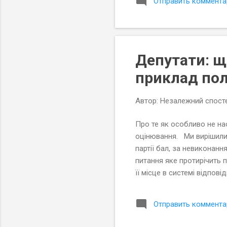
Отправить коммента
Депутати: щ
приклад пол
Автор:
Незалежний спосте
Про те як особливо не н
оцінювання. Ми вирішили 
партії бал, за невиконанн
питання яке протирічить 
її місце в системі відпов
місцевої влади, то ми за
на розгляд сесії певне пи
Отправить коммента