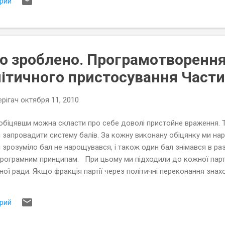
рий
о зроблено. Програмотворення
ітичного пристосування Части
рігач
октября 11, 2010
аобіцявши можна скласти про себе доволі пристойне враження.
запровадити систему балів. За кожну виконану обіцянку ми нар
я зрозуміло бал не нарощувався, і також один бал знімався в ра
програмним принципам. При цьому ми підходили до кожної парті
ідної ради. Якщо фракція партії через політичні переконання зна
раховували їй саму спробу, вирішити проблему, наприклад опози
тання , але рада не підтримала його.
рий