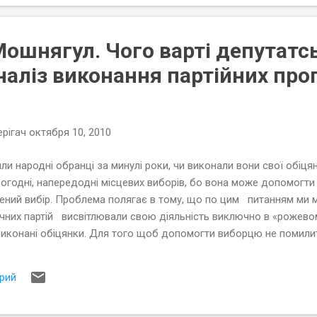
ошнягул. Чого варті депутатсь
наліз виконання партійних про
рігач
октября 10, 2010
ли народні обранці за минулі роки, чи виконали вони свої обіцян
огодні, напередодні місцевих виборів, бо вона може допомогт
лений вибір. Проблема полягає в тому, що по цим питанням ми 
тичних партій висвітлювали свою діяльність виключно в «рожево
виконані обіцянки. Для того щоб допомогти виборцю не помили
ели дослідження виконання фракціями політичних партій в обра
рий