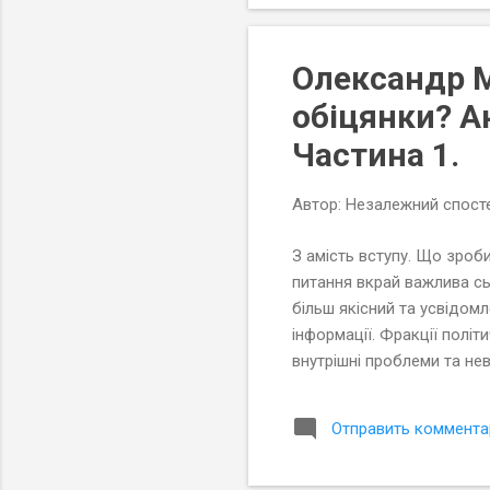
Олександр М
обіцянки? А
Частина 1.
Автор:
Незалежний спосте
З амість вступу. Що зроби
питання вкрай важлива сь
більш якісний та усвідом
інформації. Фракції полі
внутрішні проблеми та не
правильний вибір ми пров
передвиборчих програм.
Отправить коммента