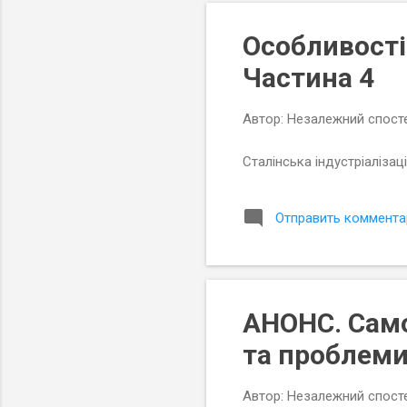
о
Особливості
б
щ
Частина 4
е
н
Автор:
Незалежний спосте
и
я
Сталінська індустріалізац
Отправить коммента
АНОНС. Само
та проблеми
Автор:
Незалежний спосте