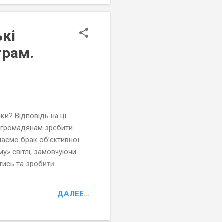
кі
грам.
ки? Відповідь на ці
и громадянам зробити
маємо брак об’єктивної
му» світлі, замовчуючи
тись та зробити
них радах області власних
ДАЛЕЕ...