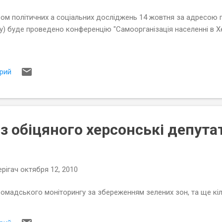
м політичних а соціальних досліджень 14 жовтня за адресою п
) буде проведено конференцію "Самоорганізація населенні в Хе
рий
з обіцяного херсонські депута
рігач
октября 12, 2010
ромадського моніторингу за збереженням зелених зон, та ще кіл