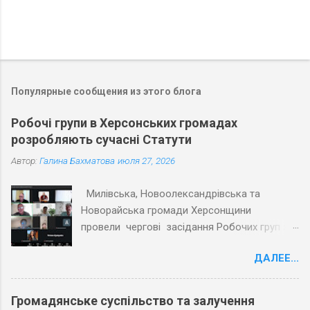
Популярные сообщения из этого блога
Робочі групи в Херсонських громадах
розробляють сучасні Статути
Автор:
Галина Бахматова
июля 27, 2026
Милівська, Новоолександрівська та
Новорайська громади Херсонщини
провели чергові засідання Робочих груп з
експертами Причорноморського центру
ДАЛЕЕ...
політичних і соціальних досліджень
(ПЦПСД) та з активістами громад, які
увійшли до Робочих груп з розробки
Громадянське суспільство та залучення
Статутів. Під час планових засідань