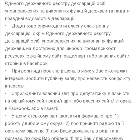
Єдиного державного реєстру декларацій осіб,
уповноважених на виконання функцій держави та надати
правдиві відомості в декларації;
• Додатково оприлюднити власну електронну
декларацію, окрім Єдиного державного реєстру
декларацій осіб, уповноважених на виконання функцій
держави, на доступних для широкої громадськості
ресурсах: офіційному сайті ради/партії або власних сайті/
сторінці в Facebook;
• При розгляді проектів рішень, в яких у Вас є конфлікт
інтересів, зробити публічну заяву про наявність конфлікту
інтересів;
• Оприлюднити власний звіт про депутатську діяльність
на офіційному сайті ради/партії або власних сайті/ сторінці
в Facebook, або в газеті;
• У депутатському звіті вказати інформацію про: 1)
роботу у виборчому окрузі; 2) про прийняті радою та її
органами рішення; 3) про Вашу діяльність в раді та її
органах, до яких Вас обрано; 4) про Вашу персональну