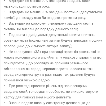
• Відвідати не менше 90% пленарних засідань сесій
міської ради протягом року;
• Відвідати не менше 90% засідань постійної депутатської
комісії, до складу якої Ви входите, протягом року;
• Виступати на кожному пленарному засіданні сесії з
питань, які внесені до порядку денного сесії;
• Подавати індивідуальні депутатські запити з питань
розвитку міста (колективні запити будуть знижувати оцінку
пропорційно до кількості авторів запиту);
• Не голосувати «ЗА» при розгляді проектів рішень, які не
мають консенсусного сприйняття у міської спільноти та які
при підготовці до розгляду не пройшли ретельного
обговорення як серед широких верств населення, так і
серед експертних груп, в разі, якщо такі рішення будуть
прийматися міською радою;
• При розгляді проектів рішень під час пленарних
засідань сесій, голосувати особисто, не використовуючи
картку для голосування іншого депутата;
• Вчасно подати власну електронну декларацію до