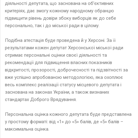
діяльності депутата, що заснована на об’єктивних
критеріях, дає змогу кожному народному обранцю
підвищити рівень довіри збоку виборців як до себе
персонально, так і до міської ради в цілому.
Подібна атестація буде проведена й у Херсоні. За її
результатами кожен депутат Херсонської міської ради
отримає персональні оцінки своєї діяльності та
рекомендації для підвищення власних показників
відкритості, прозорості, доброчесності та підзвітності за
вже успішно апробованою методологією, яка охоплює
весь комплекс реалізації статусу місцевого депутата і
заснована на законах України, а також визнаних
стандартах Доброго Врядування.
Персональна оцінка кожного депутата буде представлена
у простому форматі: від «1» до «5» балів, де «5» балів –
максимальна оцінка.