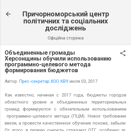
К основному контенту
Причорноморський центр
політичних та соціальних
досліджень
Офіційна сторінка
Объединенные громады
Херсонщины обучили использованию
программно-целевого метода
формирования бюджетов
Автор:
Прес-секретар ХОО КВУ
июля 03, 2017
Как известно, начиная с 2017 года, бюджеты городов
областного уровня и объединенных территориальных
громад формируются с обязательным использованием
программно-целевого метода (ПЦМ). Новое требование
ввели, а провести качественное обучение похоже, забыли.
От этого, в первую очередь страдают ОТГ, особенно те,