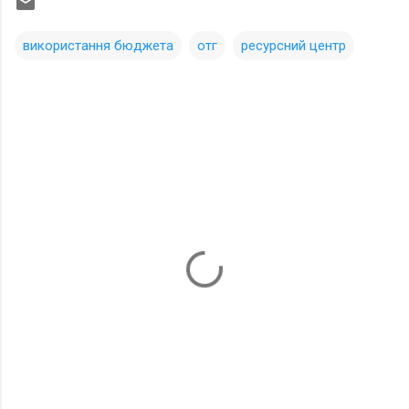
використання бюджета
отг
ресурсний центр
К
о
м
м
е
н
т
а
р
и
и