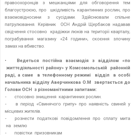
правоохоронців з мешканцями для обговорення тем
благоустроюю, про шкідливість карантинних рослин, про
взаємовідносини з сусідами. Здійснювали спільне
патрулювання. Керівник ОСН Андрій Щербаков надавав
свідчення стосовно крадіжки люків на території кварталу,
пограбування магазину «24 години», скоєння злочину
замах на вбивство.
•
Ведеться постійна взаємодія з відділом «по
життєдіяльності району» у Комсомольській районній
раді, а саме в телефонному режимі відділ в особі
начальника відділу Аверчинкова О.М звертається до
Голови ОСН з різноманітними запитами:
-
стосовно знищення карантинних рослин.
-
в період «Свинячого грипу» про наявність свиней у
місцевих жителів.
-
рознести податкові повідомлення про сплату мита
на землю
-
повістки призовникам