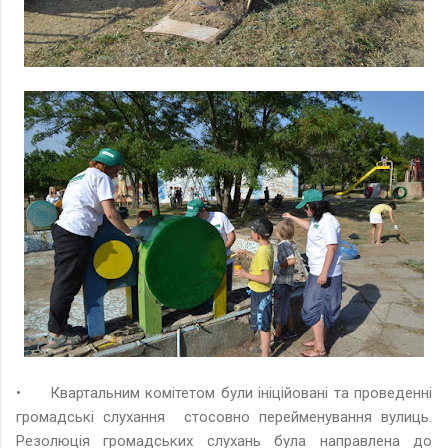
•
Квартальним комітетом були ініційовані та проведенні
громадські слухання стосовно перейменування вулиць.
Резолюція громадських слухань була направлена до