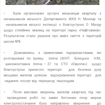
•
Були організовані зустрічі мешканців кварталу з
начальником міського Департаменту ЖКХ Н. Молнар та
начальником міської інспекції з благоустрою О. Мазур
щодо стихійних звалищ на території парку «Нафтовиків».
Результатом стало рішення про вивіз сміття з територій
школи №8.
•
Домовились з приватними підприємствами, які
розташовані по вулиці Ілліча (ФОП Білецька Н.М.,
шиномонтажка Ілліча – 37 та СТО «Європа») щодо
благоустрою прилеглої території для безпеки руху
місцевих жителів шляхом відокремлення території для
надання послуг від перешкод пішоходам.
•
Після масових звернень жителів кварталу під час
проведення робіт по заміні бетонних опор мереж
електропостачання було направлено звернення до