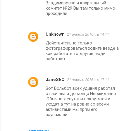
Владимировна и квартальный
комитет №29 Вы там только мимо
проходили.
Unknown
21 апреля 2016 г. в 14:11
Действительно только
фотографироваться ходите везде а
как работать то другие люди
работают
JaneSEO
21 апреля 2016 г. в 17:11
Вот Больбот всех удивил работал
от начала и до конца.Неожиданно
.Обычно депутаты покрутятся и
уходят а тут на ровне со всеми
активистами мы прям его
зауважали.