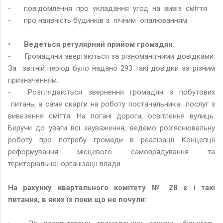
-
повідомлення про укладання угод на вивіз сміття
-
про наявність будинків з пічним опалюванням.
•
Ведеться регулярний прийом громадян.
-
Громадяни звертаються за різноманітними довідками.
За звітній період було надано 293 такі довідки за різним
призначенням.
-
Розглядаються звернення громадян з побутових
питань, а саме скарги на роботу постачальника послуг з
вивезення сміття. На погані дороги, освітлення вулиць.
Беручи до уваги всі зауваження, ведемо роз’яснювальну
роботу про потребу громади в реалізації Концепції
реформування місцевого самоврядування та
територіальної організації влади.
На рахунку квартального комітету № 28 є і такі
питання, в яких їх поки що не почули: