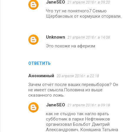
JaneSEO
21 апреля 2016 г. в 09:20
м
Что тут не понятного7 Семью
е
Щербаковых от кормушки оторвали.
н
т
Unknown
21 апреля 2016 г. в 14:08
а
Это похоже на аферизм
р
и
и
ОТВЕТИТЬ
Анонимный
20 апреля 2016 г. в 22:18
Зачем отчёт после ваших перевыборов? Он
не имеет смысла.Половина из выше
сказанного ложь.
JaneSEO
21 апреля 2016 г. в 09:18
как не стыдно так нагло врать
субботник в парке Нефтяников
организовал Больбот Дмитрий
Александрович. Коняшина Татьяна