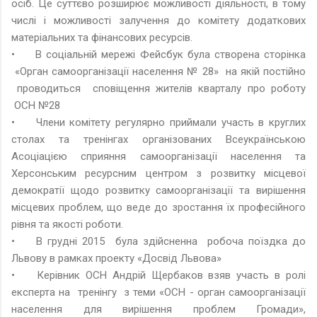
осіб. Це суттєво розширює можливості діяльності, в тому
числі і можливості залучення до комітету додаткових
матеріальних та фінансових ресурсів.
•
В соціальній мережі Фейсбук була створена сторінка
«Орган самоорганізації населення № 28» на якій постійно
проводиться сповіщення жителів кварталу про роботу
ОСН №28
•
Члени комітету регулярно приймали участь в круглих
столах та тренінгах організованих Всеукраїнською
Асоціацією сприяння самоорганізації населення та
Херсонським ресурсним центром з розвитку місцевої
демократії щодо розвитку самоорганізації та вирішення
місцевих проблем, що веде до зростання їх професійного
рівня та якості роботи.
•
В грудні 2015 була здійсненна робоча поїздка до
Львову в рамках проекту «Досвід Львова»
•
Керівник ОСН Андрій Щербаков взяв участь в ролі
експерта на тренінгу з теми «ОСН - орган самоорганізації
населення для вирішення проблем Громади»,