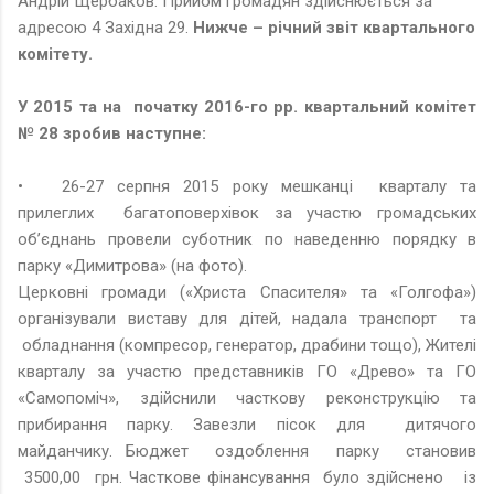
Андрій Щербаков. Прийом громадян здійснюється за
адресою 4 Західна 29.
Нижче – річний звіт квартального
комітету.
У 2015 та на початку 2016-го рр. квартальний комітет
№ 28 зробив наступне:
•
26-27 серпня 2015 року мешканці кварталу та
прилеглих багатоповерхівок за участю громадських
об’єднань провели суботник по наведенню порядку в
парку «Димитрова» (на фото).
Церковні громади («Христа Спасителя» та «Голгофа»)
організували виставу для дітей, надала транспорт та
обладнання (компресор, генератор, драбини тощо), Жителі
кварталу за участю представників ГО «Древо» та ГО
«Самопоміч», здійснили часткову реконструкцію та
прибирання парку. Завезли пісок для дитячого
майданчику. Бюджет оздоблення парку становив
3500,00 грн. Часткове фінансування було здійснено із