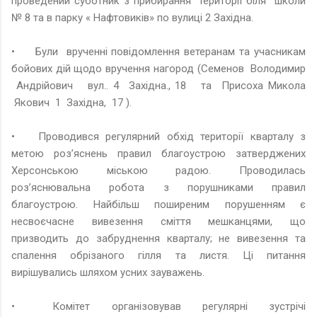
проведений суботник з прибирання території біля школи
№ 8 та в парку « Нафтовиків» по вулиці 2 Західна.
•
Були врученні повідомлення ветеранам та учасникам
бойових дій щодо вручення нагород (Семенов Володимир
Андрійович вул.. 4 Західна., 18 та Присоха Микола
Якович 1 Західна, 17 ).
•
Проводився регулярний обхід території кварталу з
метою роз’яснень правил благоустрою затверджених
Херсонською міською радою. Проводилась
роз’яснювальна робота з порушниками правил
благоустрою. Найбільш поширеним порушенням є
несвоєчасне вивезення сміття мешканцями, що
призводить до забруднення кварталу; не вивезення та
спалення обрізаного гілля та листя. Ці питання
вирішувались шляхом усних зауважень.
•
Комітет організовував регулярні зустрічі