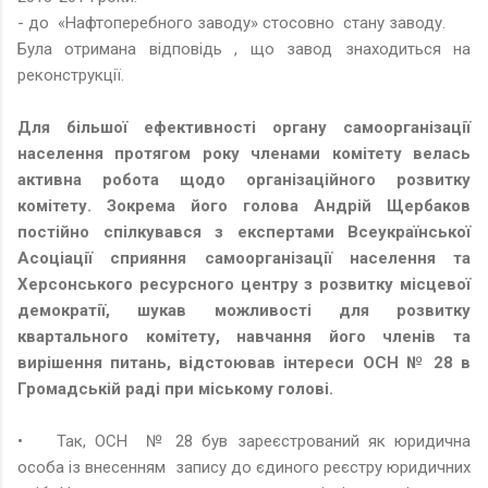
- до «Нафтоперебного заводу» стосовно стану заводу.
Була отримана відповідь , що завод знаходиться на
реконструкції.
Для більшої ефективності органу самоорганізації
населення протягом року членами комітету велась
активна робота щодо організаційного розвитку
комітету. Зокрема його голова Андрій Щербаков
постійно спілкувався з експертами Всеукраїнської
Асоціації сприяння самоорганізації населення та
Херсонського ресурсного центру з розвитку місцевої
демократії, шукав можливості для розвитку
квартального комітету, навчання його членів та
вирішення питань, відстоював інтереси ОСН № 28 в
Громадській раді при міському голові.
•
Так, ОСН № 28 був зареєстрований як юридична
особа із внесенням запису до єдиного реєстру юридичних