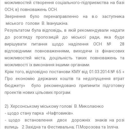
можливостей створення соціального-підприємства на базі
ОСН; в) повноважень ОСН.
Звернення було перенаправленно на в.о заступника
міського голови В. Іванушкіна.
Результатом була відповідь, в якій рекомендували надати
до розгляду пропозицій до міської ради, яка буде
вирішувати питання щодо наділення ОСН № 28
відповідними повноваженнями, виходячи із фінансових
можливостей міста, доцільність таких повноважень та
можливості їх виконання іншими органами.
Крім того, відповідно постанови КМУ від 01.03.2014 № 65 «
Про економію держаних коштів та недопущення втрат
бюджету» було рекомендовано припинити підготовку
проектів нових цільових програм.
2). Херсонському міському голові В. Миколаєнко
- щодо стану парка «Нафтовиків».
- щодо встановлення двох дорожніх знаків на розі
вулиць 2 Західна та Фестивальна; П.Морозова та Ілліча.