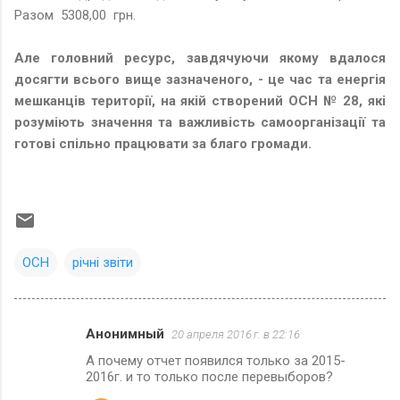
Разом 5308,00 грн.
Але головний ресурс, завдячуючи якому вдалося
досягти всього вище зазначеного, - це час та енергія
мешканців території, на якій створений ОСН № 28, які
розуміють значення та важливість самоорганізації та
готові спільно працювати за благо громади.
ОСН
річні звіти
Анонимный
20 апреля 2016 г. в 22:16
К
А почему отчет появился только за 2015-
о
2016г. и то только после перевыборов?
м