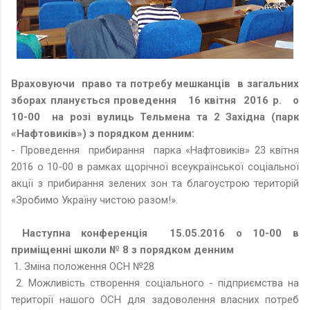
Враховуючи право та потребу мешканців в загальних
зборах планується проведення 16 квітня 2016 р. о
10-00 на розі вулиць Тельмена та 2 Західна (парк
«Нафтовиків») з порядком денним:
- Проведення прибирання парка «Нафтовиків» 23 квітня
2016 о 10-00 в рамках щорічної всеукраїнської соціальної
акції з прибирання зелених зон та благоустрою територій
«Зробимо Україну чистою разом!».
Наступна конференція 15.05.2016 о 10-00 в
приміщенні школи № 8 з порядком денним
1. Зміна положення ОСН №28
2. Можливість створення соціального - підприємства на
території нашого ОСН для задоволення власних потреб