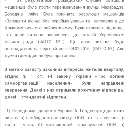
•
За результатами громадських слухань більшість
мешканців було проти перейменування вулиці Махарадзе,
Бородіна, Ілліча. Була прийнята резолюція мешканців
«Залишити вулиці без перейменувань» та направлена до
Комсомольського райвиконкому. Були отримані відповіді,
що дане питання направлене до комісій Херсонської
міської ради. (ФОТО №). Що дане питання буде
розглядатися на черговій сесії 04.02.2016 (ФОТО №). Але
думка громадян не була врахована.
З метою захисту законних інтересів жителів кварталу,
згідно п. 1 ст. 14 закону України «Про органи
самоорганізації населення» були направлені
звернення. Деякі з них отримали позитивну відповідь,
деякі – стандартні відписки.
1). Народному депутату України А. Гордєєву щодо таких
питань: а) необхідності розвитку ОСН та їх значення в
житті міста; б) можливостей фінансування ОСН; в)