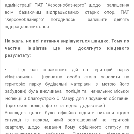
адміністрації ПАТ "Херсоноблэнерго" щодо залишення
всім бажаючим відпрацьованих старих опор. ПАТ
"Херсоноблэнерго" погодилось залишити дев’ять
відпрацьованих опор.
На жаль, не всі питання вирішуються швидко. Тому по
частині ініціатив ще не досягнуто кінцевого
результату:
•
Під час незаконних дій на територій парку
«Нафтовиків» (приватна особа стала завозити на
територію парку будівельні матеріали, з метою його
забудови) була викликана поліція та начальник міської
інспекції з благоустрою О. Мазур для з’ясування обставин.
(протокол поліції, фото та відео додаються).
Внаслідок цього було офіційно підняте питання щодо
ситуації із парком, який розташований на території
кварталу, щодо надання йому офіційного статусу та