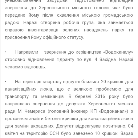
унеможливлення забудови. Підготовлено відповідне
звернення до Херсонського міського голови, яке було
передане йому після схвалення міською громадською
радою. Наразі створена робоча група, яка займається
справою інвентаризації зелених насаджень парку та
присвоєння йому офіційного статусу.
•
Направили звернення до керівництва «Водоканалу»
стосовно відновлення гідранту по вул. 4 Західна. Наразі
чекаємо відповідь.
•
На території кварталу відсутні близько 20 кришок для
каналізаційних люків, що є великою проблемою для
транспорту та мешканців. В березні 2016 року було
направлено звернення до депутата Херсонської міської
ради М. Чемериса (головний інженер КП «Водоканал») з
проханням знайти бетонні кришки для каналізаційних люків
для заміни вкрадених. Депутат відреагував позитивно. 04
квітня на територію ОСН було завезено 10 кришок. Зараз