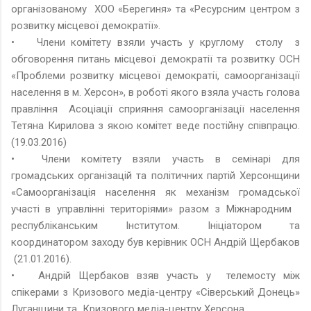
організованому ХОО «Берегиня» та «Ресурсним центром з
розвитку місцевої демократії».
•
Члени комітету взяли участь у круглому столу з
обговорення питань місцевої демократії та розвитку ОСН
«Проблеми розвитку місцевої демократії, самоорганізації
населення в м. Херсон», в роботі якого взяла участь голова
правління Асоціації сприяння самоорганізації населення
Тетяна Кирилова з якою комітет веде постійну співпрацю.
(19.03.2016)
•
Члени комітету взяли участь в семінарі для
громадських організацій та політичних партій Херсонщини
«Самоорганізація населення як механізм громадської
участі в управлінні територіями» разом з Міжнародним
республіканським Інститутом. Ініціатором та
координатором заходу був керівник ОСН Андрій Щербаков
(21.01.2016).
•
Андрій Щербаков взяв участь у телемосту між
спікерами з Кризового медіа-центру «Сіверський Донець»
Луганщини та Кризового медіа-центру Херсона.