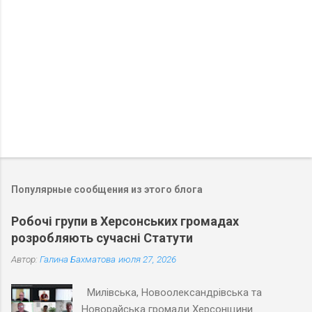
О
т
п
р
Популярные сообщения из этого блога
а
в
Робочі групи в Херсонських громадах
и
розробляють сучасні Статути
т
ь
Автор:
Галина Бахматова
июля 27, 2026
к
о
м
Милівська, Новоолександрівська та
м
Новорайська громади Херсонщини