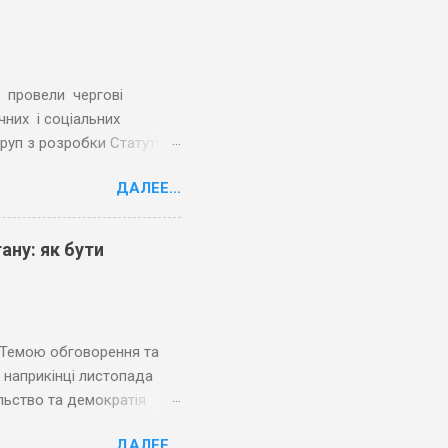
 провели чергові
чних і соціальних
руп з розробки Статутів.
ту «Допомога
ДАЛЕЕ...
сники обговорили та
утів трьох громад.
дування напрацювали
ану: як бути
ісцевого значення; 2)
зацікавленість членів
евих питань, у прийнятті
рення та
 наприкінці листопада
ільство та демократія
 вкрай затребуваним є
ДАЛЕЕ...