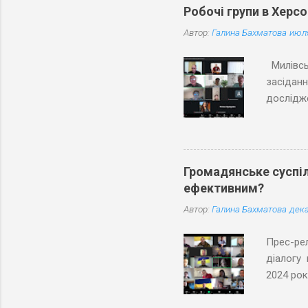
Робочі групи в Херс
Автор:
Галина Бахматова
июля
Милівсь
засіданн
дослідже
Під час
територі
погодили
Активіс
Громадянське суспіл
ключові 
ефективним?
Особливо
Автор:
Галина Бахматова
дека
Робочих 
владних р
Пр
діалогу 
2024 рок
участі в