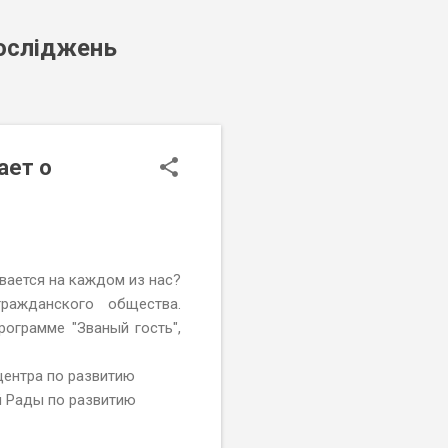
досліджень
ает о
вается на каждом из нас?
ражданского общества.
рограмме "Званый гость",
центра по развитию
 Рады по развитию