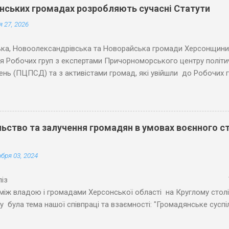
онських громадах розробляють сучасні Статути
 27, 2026
ка, Новоолександрівська та Новорайська громади Херсонщини
я Робочих груп з експертами Причорноморського центру політи
нь (ПЦПСД) та з активістами громад, які увійшли до Робочих г
 планових засідань Робочих груп відповідно до графіку проєк
альним громадам Херсонської області в розробці статутів» уча
 напрацьовані тексти першої половини змістовної частини Стат
ти обраних громад разом з представниками місцевого самовря
ьство та залучення громадян в умовах воєнного ст
розділи Статутів, а саме: 1) Участь жителів у вирішенні питань м
сті здійснення місцевого самоврядування. Найбільшу увагу та 
бря 03, 2024
груп викликали різні форми громадської участі у вирішенні місц
ішень, у...
ес-реліз Темою обгово
між владою і громадами Херсонської області на Круглому столі
у була тема нашої співпраці та взаємності: "Громадянське сусп
 громадах Херсонщини: виклики, можливості та рішення". Наразі