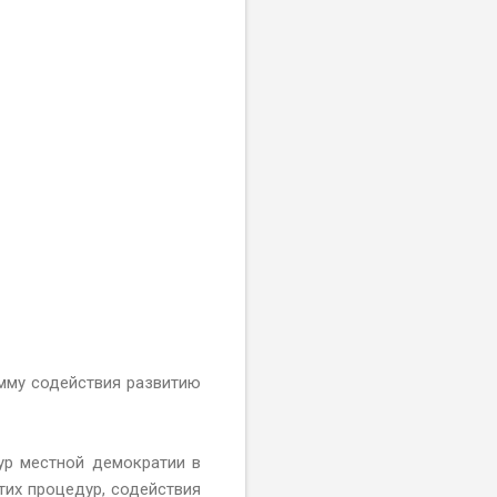
амму содействия развитию
ур местной демократии в
тих процедур, содействия