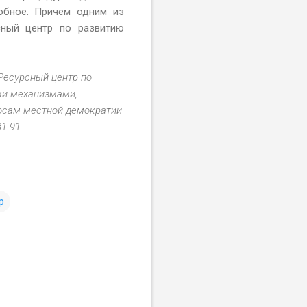
обное. Причем одним из
сный центр по развитию
Ресурсный центр по
ми механизмами,
росам местной демократии
81-91
р