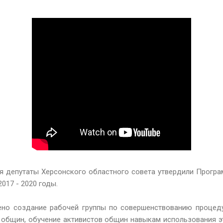
я депутаты Херсонского областного совета утвердили Прогр
017 - 2020 годы.
но создание рабочей группы по совершенствованию процед
 общин, обучение активистов общин навыкам использования э