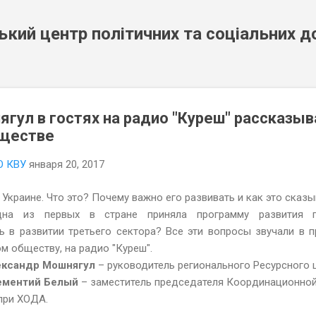
К основному контенту
кий центр політичних та соціальних 
гул в гостях на радио "Куреш" рассказыв
ществе
О КВУ
января 20, 2017
Украине. Что это? Почему важно его развивать и как это сказы
дна из первых в стране приняла программу развития г
ь в развитии третьего сектора? Все эти вопросы звучали в п
 обществу, на радио "Куреш".
ксандр Мошнягул
– руководитель регионального Ресурсного 
ментий Белый
– заместитель председателя Координационной
при ХОДА.