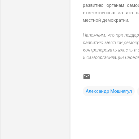
развитию органам само
ответственных за это 
местной демократии.
Напомним, что при подде
развитию местной демокр
контролировать власть и
и самоорганизации населе
Александр Мошнягул
К
о
м
м