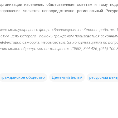
организации населения, общественным советам и тому под
направление является непосредственно региональный Ресур
ржке международного фонда «Возрождение» в Херсоне работает 
атии, цель которого - помочь гражданам пользоваться законны
 эффективно самоорганизовываться. За консультациями по воп
ния можно обращаться по телефонам: (0552) 344-426, (066) 100-
гражданское общество
Дементий Белый
ресурсний цент