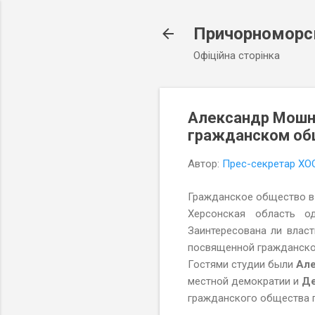
Причорноморсь
Офіційна сторінка
Александр Мошня
гражданском об
Автор:
Прес-секретар ХО
Гражданское общество в 
Херсонская область о
Заинтересована ли власт
посвященной гражданском
Гостями студии были
Але
местной демократии и
Де
гражданского общества 