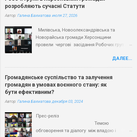
розробляють сучасні Статути
Автор:
Галина Бахматова
июля 27, 2026
Милівська, Новоолександрівська та
Новорайська громади Херсонщини
провели чергові засідання Робочих груп з
експертами Причорноморського центру
ДАЛЕЕ...
політичних і соціальних досліджень
(ПЦПСД) та з активістами громад, які
увійшли до Робочих груп з розробки
Громадянське суспільство та залучення
Статутів. Під час планових засідань
громадян в умовах воєнного стану: як
Робочих груп відповідно до графіку
бути ефективним?
проєкту «Допомога територіальним
Автор:
Галина Бахматова
декабря 03, 2024
громадам Херсонської області в розробці
статутів» учасники обговорили та погодили
Прес-реліз
напрацьовані тексти першої половини
Темою
змістовної частини Статутів трьох громад.
обговорення та діалогу між владою і
Активісти обраних громад разом з