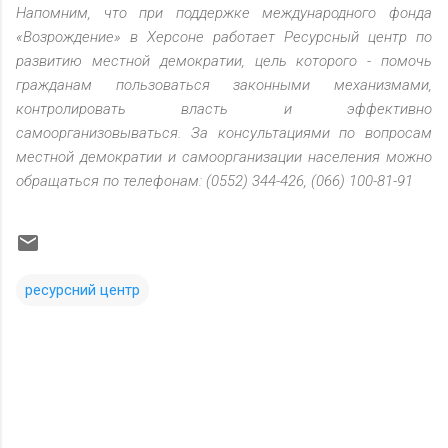
Напомним, что при поддержке международного фонда
«Возрождение» в Херсоне работает Ресурсный центр по
развитию местной демократии, цель которого - помочь
гражданам пользоваться законными механизмами,
контролировать власть и эффективно
самоорганизовываться. За консультациями по вопросам
местной демократии и самоорганизации населения можно
обращаться по телефонам: (0552) 344-426, (066) 100-81-91
ресурсний центр
К
о
м
м