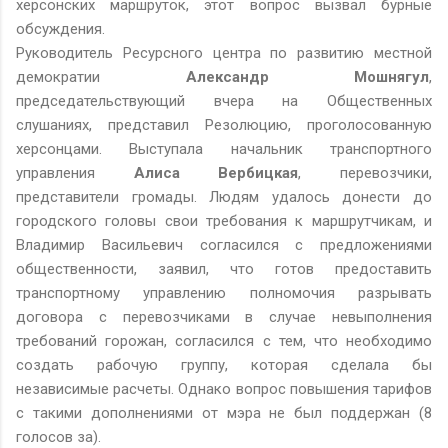
херсонских маршруток, этот вопрос вызвал бурные
обсуждения.
Руководитель Ресурсного центра по развитию местной
демократии
Александр Мошнягул
,
председательствующий вчера на Общественных
слушаниях, представил Резолюцию, проголосованную
херсонцами. Выступала начальник транспортного
управления
Алиса Вербицкая
, перевозчики,
представители громады. Людям удалось донести до
городского головы свои требования к маршрутчикам, и
Владимир Васильевич согласился с предложениями
общественности, заявил, что готов предоставить
транспортному управлению полномочия разрывать
договора с перевозчиками в случае невыполнения
требований горожан, согласился с тем, что необходимо
создать рабочую группу, которая сделала бы
независимые расчеты. Однако вопрос повышения тарифов
с такими дополнениями от мэра не был поддержан (8
голосов за).