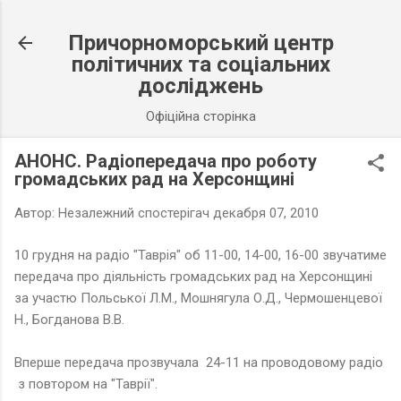
К основному контенту
Причорноморський центр
політичних та соціальних
досліджень
Офіційна сторінка
АНОНС. Радіопередача про роботу
громадських рад на Херсонщині
Автор:
Незалежний спостерігач
декабря 07, 2010
10 грудня на радіо "Таврія" об 11-00, 14-00, 16-00 звучатиме
передача про діяльність громадських рад на Херсонщині
за участю Польської Л.М., Мошнягула О.Д., Чермошенцевої
Н., Богданова В.В.
Вперше передача прозвучала 24-11 на проводовому радіо
з повтором на "Таврії".