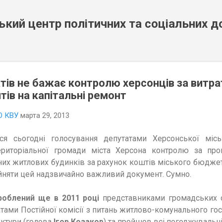
К основному контенту
кий центр політичних та соціальних 
тів не бажає контролю херсонців за витр
ів на капітальні ремонт
О КВУ
марта 29, 2013
ся сьо
годні
голосування депу
татами Херсонської міс
ериторіальної громади міста Херсона контролю за про
них житлових будинків за рахунок коштів міського бюдже
йняти цей надзвича
йно важли
вий
документ
. С
умно.
роблений ще в 2011 році
представниками громадських ор
ами Постійної комісії з питань житлово-комунального го
уктури (голова
Ігор Козаков
) та пройшов всі погоджувальн