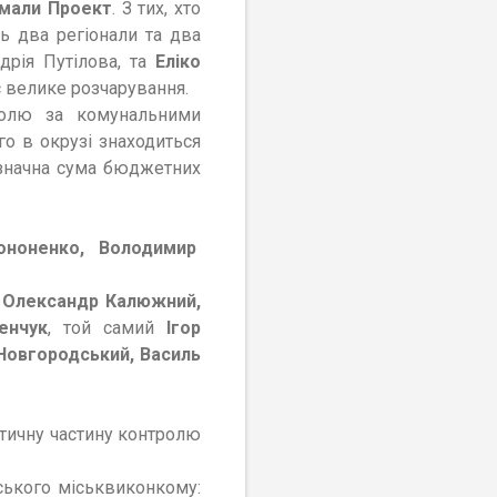
римали Проект
. З тих, хто
ь два регіонали та два
рія Путілова, та
Еліко
є велике розчарування.
олю за комунальними
о в окрузі знаходиться
 значна сума бюджетних
ононенко, Володимир
, Олександр Калюжний,
енчук
, той самий
Ігор
Новгородський, Василь
етичну частину контролю
ького міськвиконкому: