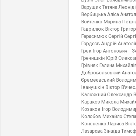
Варущик Тетяна Леоні
Вербицька Аліса Анат
Войтенко Марина Петр
Гаврилюк Віктор Григ
Герасимюк Сергій Сер
Гордєєв Андрій Анатол
Грек Ігор Антонович З
Гречишкін Юрій Олекс
Грівняк Галина Михай
Добровольський Анато
Єремеєвський Володи
Іванушкін Віктор В'яч
Калюжний Олександр 
Каракоз Микола Миха
Козаков Ігор Володим
Колобов Михайло Сте
Кононенко Лариса Ві
Лазарєва Зінаїда Тимо