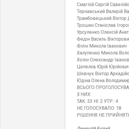
Смаглій Сергій Савелі
Тернавський Валерій 
Трамбовецький Вікто
Трошин Станіслав Ігор
Урсуленко Олексій Ана
Федін Василь Вікторо
Філін Микола Іванови
Халупенко Микола Во
Холін Олександр Іван
Цепелєв Юрій Юрійов
Шевчук Віктор Аркад
Юдіна Олена Володими
ВСЬОГО ПРОГОЛОСУВА
З НИХ:
ТАК: 33 НІ: 2 УТР.: 4
НЕ ГОЛОСУВАЛО: 18
РІШЕННЯ НЕ ПРИЙНЯТ
Дементій Бєлий