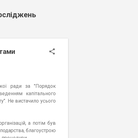
досліджень
атами
ької ради за "
Порядок
веденням капітального
ту
". Не вистачило усього
ганізацій, а потім був
сподарства, благоустрою
і процедури.