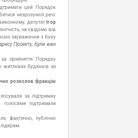
підтримати цей Порядок
итися незрозумілі речі:
виконкому, депутат
Ігор
нтність, чи свідомо вів
йозні зауваження з боку
адресу Проекту, були вже
 за прийняття Порядку
х житлових будинків за
чно розколов фракцію
олосували за підтримку
 голосами підтримали
ле, фактично, публічно
 лідерам.