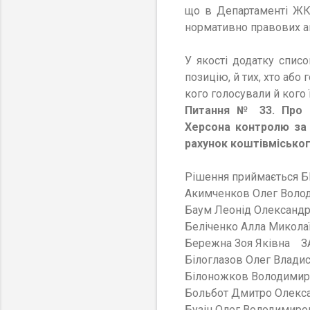
що в Департаменті ЖКГ
нормативно правових ак
У якості додатку список
позицію, й тих, хто або
г
кого
голосували
й кого
Питання № 33.
Про 
Херсона контролю за 
рахунок коштів
місько
Рішення приймається
Акимченков Олег Вол
Баум Леонід Олексан
Беліченко Алла Микол
Бережна Зоя Яківна З
Білоглазов Олег Влад
Білоножков Володими
Больбот Дмитро Олек
Бузін Олег Володимир