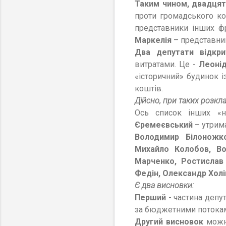
Таким чином, двадцять
проти громадського ко
представники інших ф
Маркелія
– представниц
Два депутати відкри
витратами. Це -
Леоні
«історичний» будинок 
коштів.
Дійсно, при таких розкла
Ось список інших «н
Єремеєвський
– утрима
Володимир Білоножков
Михайло Колобов, В
Марченко, Ростислав 
Федін, Олександр Холі
Є два висновки:
Перший
- частина депу
за бюджетними потока
Другий висновок
можна