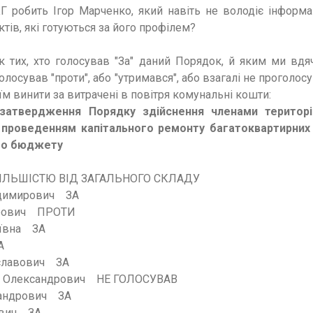
 робить Ігор Марченко, який навіть не володіє інформа
тів, які готуються за його профілем?
 тих, хто г
олосував "За" даний
Порядок,
й яким
ми вдя
олосував "проти", або "утримався", або взагалі
не проголосу
 їм винити
за витрачені в повітря ко
мунальні кошти:
затвердження Порядку здійснення членами територі
проведенням капітального ремонту багатоквартирних
го бюджету
 БІЛЬШІСТЮ ВІД ЗАГАЛЬНОГО СКЛАДУ
одимирович ЗА
дрович ПРОТИ
аївна ЗА
А
иславович ЗА
р Олександрович НЕ ГОЛОСУВАВ
сандрович ЗА
ович ЗА