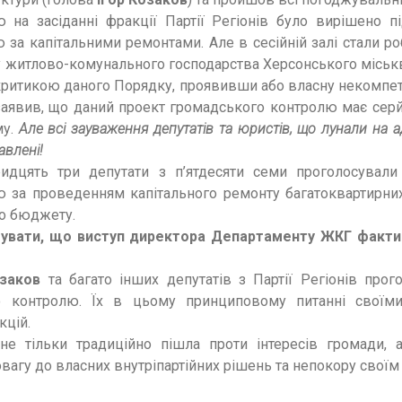
на засіданні фракції Партії Регіонів було вирішено 
за капітальними ремонтами. Але в сесійній залі стали роб
 житлово-комунального господарства Херсонського міськ
критикою даного Порядку,
проявивши або власну некомпете
 заявив, що даний проект громадського контролю має сер
му.
Але всі зауваження депутатів та юристів, що лунали на 
авлені
!
ридцять три депутати з п’ятдесяти семи проголосували
 за проведенням капітального ремонту багатоквартирни
го бюджету.
увати, що виступ директора Департаменту ЖКГ факти
заков
та багато інших депутатів з Партії Регіонів прог
 контролю. Ї
х
в цьому принциповому питанні своїми
кцій.
не тільки традиційно пішла проти інтересів громади, а
агу до власних внутріпартійних рішень та непокору своїм