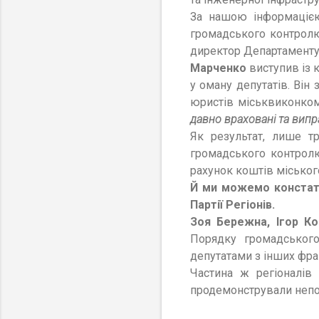
За нашою інформацією 
громадського контролю 
директор Департаменту
Марченко
виступив із 
у оману депутатів. Він
юристів міськвиконко
давно враховані та випр
Як результат, лише т
громадського контролю
рахунок коштів місько
Й ми можемо констат
Партії Регіонів.
Зоя Бережна, Ігор Ко
Порядку громадського
депутатами з інших фра
Частина ж регіоналів 
продемонстрували непов