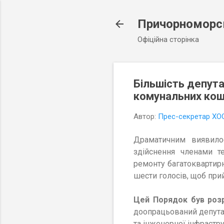
Причорноморсь
Офіційна сторінка
Більшість депута
комунальних кошт
Автор:
Прес-секретар ХО
Дра
матичним виявило
здійснення членами т
ремонту багатоквартир
ш
ести голосів, щоб при
Цей Порядок був роз
доопрацьований депутат
та інженерної інфрастр