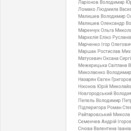
Ларіонов Володимир Ю
Ломако Людмила Васи
Малишев Володимир О
Малишев Олександр В
Маренчук Ольга Мико
Маркєлія Еліко Русла
Марченко Ігор Олего
Маршак Ростислав Ми
Матусевич Оксана Сер
Межерицька Світлана В
Миколаєнко Володими
Назарян Євген Григор
Ніконов Юрій Микола
Новгородський Волод
Пепель Володимир Пе
Підперигора Роман Ст
Райтаровський Микола
Семенчев Андрій Ігор
Січова Валентина Іван