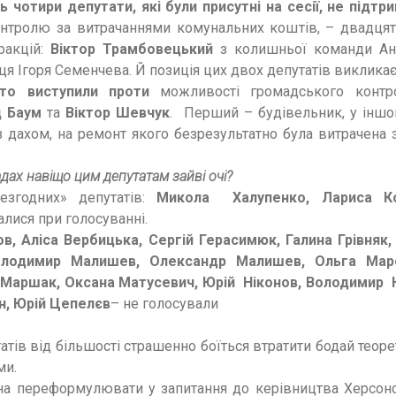
 чотири депутати, які були присутні на сесії, не підт
нтролю за витрачаннями комунальних коштів, – двадцят
ракцій:
Віктор Трамбовецький
з колишньої команди Анд
я Ігоря Семенчева. Й позиція цих двох депутатів виклика
то виступили проти
можливості громадського контр
д Баум
та
Віктор Шевчук
. Перший – будівельник, у іншог
із дахом, на ремонт якого безрезультатно була витрачена
дах навіщо цим депутатам зайві очі?
езгодних» депутатів:
Микола Халупенко, Лариса К
лися при голосуванні.
, Аліса Вербицька, Сергій Герасимюк, Галина Грівняк
олодимир Малишев, Олександр Малишев, Ольга Мар
Маршак, Оксана Матусевич, Юрій Ніконов, Володимир 
н, Юрій Цепелєв
– не голосували
татів від більшості страшенно боїться втратити бодай теор
ми.
 переформулювати у запитання до керівництва Херсонс