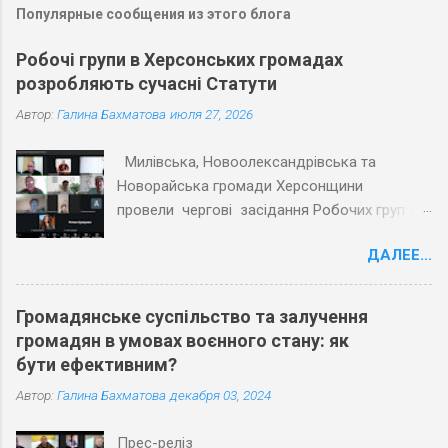
Популярные сообщения из этого блога
Робочі групи в Херсонських громадах
розробляють сучасні Статути
Автор:
Галина Бахматова
июля 27, 2026
Милівська, Новоолександрівська та
Новорайська громади Херсонщини
провели чергові засідання Робочих груп з
експертами Причорноморського центру
ДАЛЕЕ...
політичних і соціальних досліджень
(ПЦПСД) та з активістами громад, які
увійшли до Робочих груп з розробки
Громадянське суспільство та залучення
Статутів. Під час планових засідань
громадян в умовах воєнного стану: як
Робочих груп відповідно до графіку
бути ефективним?
проєкту «Допомога територіальним
Автор:
Галина Бахматова
декабря 03, 2024
громадам Херсонської області в розробці
статутів» учасники обговорили та погодили
Прес-реліз