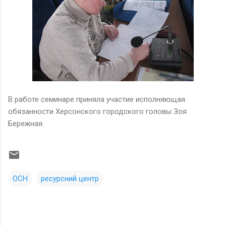
В работе семинаре приняла участие исполняющая
обязанности Херсонского городского головы Зоя
Бережная.
ОСН
ресурсний центр
К
о