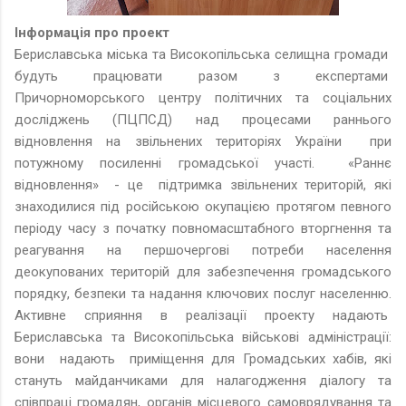
Інформація про проект
Бериславська міська та Високопільська селищна громади
будуть працювати разом з експертами
Причорноморського центру політичних та соціальних
досліджень (ПЦПСД) над процесами раннього
відновлення на звільнених територіях України при
потужному посиленні громадської участі. «Раннє
відновлення» - це підтримка звільнених територій, які
знаходилися під російською окупацією протягом певного
періоду часу з початку повномасштабного вторгнення та
реагування на першочергові потреби населення
деокупованих територій для забезпечення громадського
порядку, безпеки та надання ключових послуг населенню.
Активне сприяння в реалізації проекту надають
Бериславська та Високопільська військові адміністрації:
вони надають приміщення для Громадських хабів, які
стануть майданчиками для налагодження діалогу та
співпраці громадян, органів місцевого самоврядування та