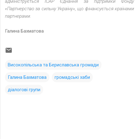
адмініструється ІСАР Єднання за підтримки Фонду
«Партнерство за сильну Україну», що фінансується країнами
партнерами.
Галина Бахматова
Високопільська та Бериславська громади
Галина Бахматова
громадські хаби
діалогові групи
К
о
м
м