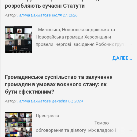
розробляють сучасні Статути
Автор:
Галина Бахматова
июля 27, 2026
Милівська, Новоолександрівська та
Новорайська громади Херсонщини
провели чергові засідання Робочих груп з
експертами Причорноморського центру
ДАЛЕЕ...
політичних і соціальних досліджень
(ПЦПСД) та з активістами громад, які
увійшли до Робочих груп з розробки
Громадянське суспільство та залучення
Статутів. Під час планових засідань
громадян в умовах воєнного стану: як
Робочих груп відповідно до графіку
бути ефективним?
проєкту «Допомога територіальним
Автор:
Галина Бахматова
декабря 03, 2024
громадам Херсонської області в розробці
статутів» учасники обговорили та погодили
Прес-реліз
напрацьовані тексти першої половини
Темою
змістовної частини Статутів трьох громад.
обговорення та діалогу між владою і
Активісти обраних громад разом з