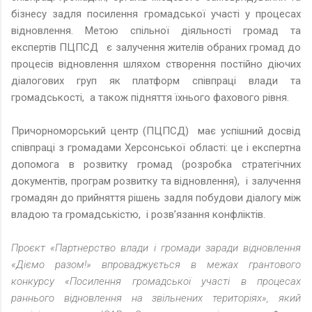
бізнесу задля посилення громадської участі у процесах
відновлення. Метою спільної діяльності громад та
експертів ПЦПСД є залучення жителів обраних громад до
процесів відновлення шляхом створення постійно діючих
діалогових груп як платформ співпраці влади та
громадськості, а також підняття їхнього фахового рівня.
Причорноморський центр (ПЦПСД) має успішний досвід
співпраці з громадами Херсонської області: це і експертна
допомога в розвитку громад (розробка стратегічних
документів, програм розвитку та відновлення), і залучення
громадян до прийняття рішень задля побудови діалогу між
владою та громадськістю, і розв’язання конфліктів.
Проєкт «Партнерство влади і громади заради відновлення
«Діємо разом!» впроваджується в межах грантового
конкурсу «Посилення громадської участі в процесах
раннього відновлення на звільнених територіях», який