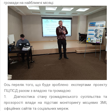
громади на найближчі місяці.
Ось перелік того, що буде зроблено експертами проекту
ПЦПСД разом з владою та громадою:
1.
Діагностика стану громадянського суспільства та
прозорості влади на підставі моніторингу місцевих ЗМІ,
офіційних сайтів та соціальних мереж.