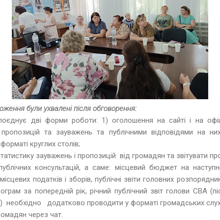
оження були ухвалені після обговорення:
поєднує дві форми роботи: 1) оголошення на сайті і на офіц
ропозицій та зауважень та публічними відповідями на них
 форматі круглих столів;
татистику зауважень і пропозицій від громадян та звітувати про
публічних консультацій, а саме: місцевий бюджет на наступн
місцевих податків і зборів, публічні звіти головних розпорядн
грам за попередній рік, річний публічний звіт голови СВА (п
) необхідно додатково проводити у форматі громадських слуха
ромадян через чат.