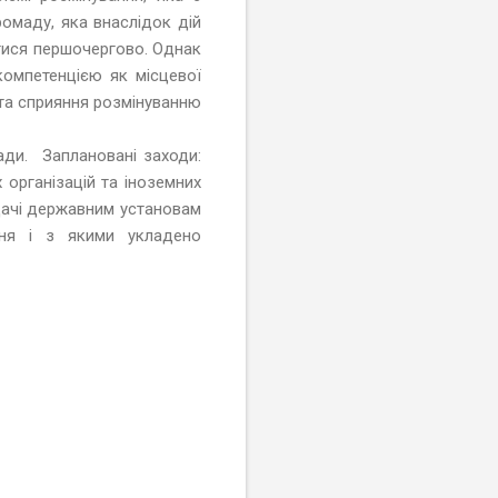
ромаду, яка внаслідок дій
атися першочергово. Однак
 компетенцією як місцевої
та сприяння розмінуванню
ди. Заплановані заходи:
організацій та іноземних
дачі державним установам
ння і з якими укладено