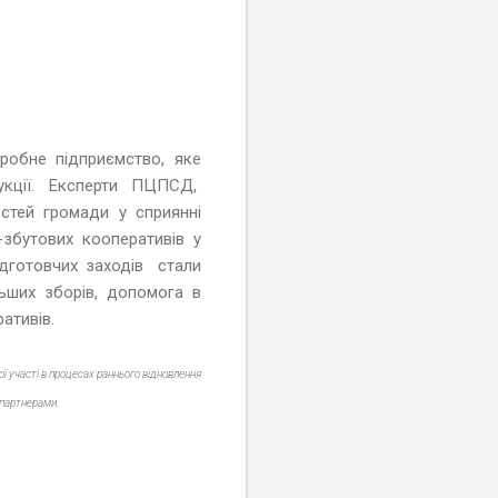
еробне підприємство, яке
укції. Експерти ПЦПСД,
стей громади у сприянні
збутових кооперативів у
ідготовчих заходів стали
ьших зборів, допомога в
ративів.
 участі в процесах раннього відновлення
 партнерами.