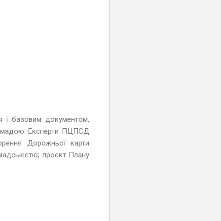
я і базовим документом,
ромадою. Експерти ПЦПСД
орення Дорожньої карти
омадськістю; проєкт Плану