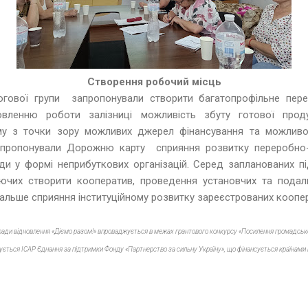
Створення робочий місць
логової групи запропонували створити багатопрофільне пер
ленню роботи залізниці можливість збуту готової прод
у з точки зору можливих джерел фінансування та можливо
запропонували Дорожню карту сприяння розвитку переробно-
ди у формі неприбуткових організацій. Серед запланованих п
чих створити кооператив, проведення установчих та подал
одальше сприяння інституційному розвитку зареєстрованих коопе
ради відновлення «Діємо разом!» впроваджується в межах грантового конкурсу «Посилення громадської
трується ІСАР Єднання за підтримки Фонду «Партнерство за сильну Україну», що фінансується країнами