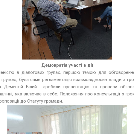
Демократія участі в дії
ністю в діалогових групах, першою темою для обговоренн
 групою, була саме регламентація взаємовідносин влади з г
 Дементій Білий зробили презентацію та провели обгов
авлінні, яка включає в себе: Положення про консультації з гр
пропозиції до Статуту громади.