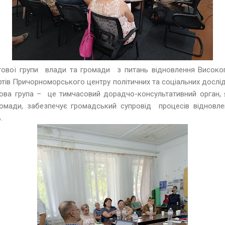
ової групи влади та громади з питань відновлення Високоп
ртів Причорноморського центру політичних та соціальних досл
гова група – це тимчасовий дорадчо-консультативний орган, 
ромади, забезпечує громадський супровід процесів відновл
ь.