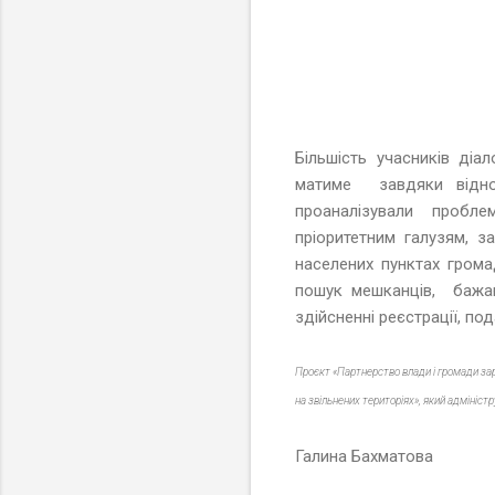
Більшість учасників діа
матиме завдяки віднов
проаналізували проблем
пріоритетним галузям, 
населених пунктах грома
пошук мешканців, бажаю
здійсненні реєстрації, п
Проєкт «Партнерство влади і громади за
на звільнених територіях», який адмініс
Галина Бахматова