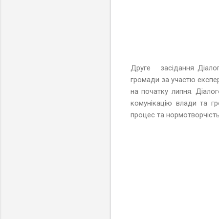
Друге засідання Діалог
громади за участю експе
на початку липня. Діало
комунікацію влади та г
процес та нормотворчіст