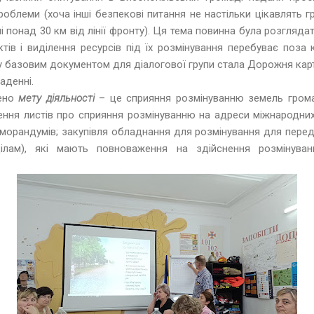
блеми (хоча інші безпекові питання не настільки цікавлять г
і понад 30 км від лінії фронту). Ця тема повинна була розгляд
тів і виділення ресурсів під їх розмінування перебуває поза
му базовим документом для діалогової групи стала Дорожня кар
ладенні.
чено
мету діяльності
– це сприяння розмінуванню земель грома
ння листів про сприяння розмінуванню на адреси міжнародних 
еморандумів; закупівля обладнання для розмінування для пере
зділам), які мають повноваження на здійснення розмінува