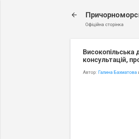
Причорноморсь
Офіційна сторінка
Високопільська д
консультацій, п
Автор:
Галина Бахматова