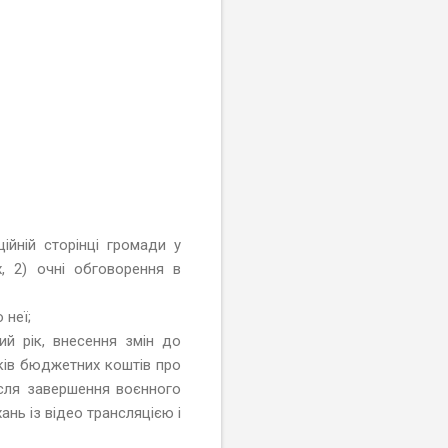
ійній сторінці громади у
, 2) очні обговорення в
 неї;
ий рік, внесення змін до
иків бюджетних коштів про
ісля завершення воєнного
нь із відео трансляцією і