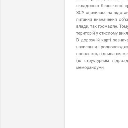
складовою безпекової про
ЗСУ опинилася на відстан
питання визначення об’єк
влади, так громадян. То
територій у стислому вик
В дорожній карті зазна
написання і розповсюдже
посольств; підписання м
(їх структурним підро
меморандуми.