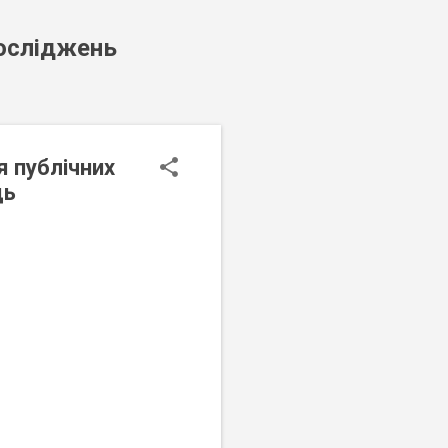
досліджень
я публічних
ць