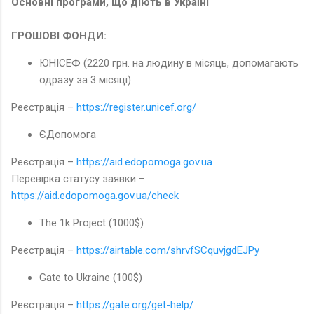
Основні програми, що діють в Україні
ГРОШОВІ ФОНДИ:
ЮНІСЕФ (2220 грн. на людину в місяць, допомагають
одразу за 3 місяці)
Реєстрація –
https://register.unicef.org/
ЄДопомога
Реєстрація –
https://aid.edopomoga.gov.ua
Перевірка статусу заявки –
https://aid.edopomoga.gov.ua/check
The 1k Project (1000$)
Реєстрація –
https://airtable.com/shrvfSCquvjgdEJPy
Gate to Ukraine (100$)
Реєстрація –
https://gate.org/get-help/