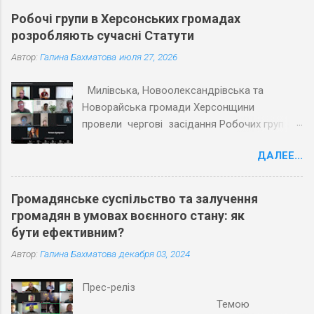
Робочі групи в Херсонських громадах
розробляють сучасні Статути
Автор:
Галина Бахматова
июля 27, 2026
Милівська, Новоолександрівська та
Новорайська громади Херсонщини
провели чергові засідання Робочих груп з
експертами Причорноморського центру
ДАЛЕЕ...
політичних і соціальних досліджень
(ПЦПСД) та з активістами громад, які
увійшли до Робочих груп з розробки
Громадянське суспільство та залучення
Статутів. Під час планових засідань
громадян в умовах воєнного стану: як
Робочих груп відповідно до графіку
бути ефективним?
проєкту «Допомога територіальним
Автор:
Галина Бахматова
декабря 03, 2024
громадам Херсонської області в розробці
статутів» учасники обговорили та погодили
Прес-реліз
напрацьовані тексти першої половини
Темою
змістовної частини Статутів трьох громад.