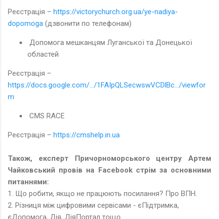
Реєстрація –
https://victorychurch.org.ua/ye-nadiya-
dopomoga
(дзвонити по телефонам)
Допомога мешканцям Луганської та Донецької
областей
Реєстрація –
https://docs.google.com/.../1FAIpQLSecwswVCDlBc.../viewfor
m
CMS RACE
Реєстрація –
https://cmshelp.in.ua
Також, експерт Причорноморського центру Артем
Чайковський провів на Facebook стрім за основними
питаннями:
1. Що робити, якщо не працюють посилання? Про ВПН.
2. Різниця між цифровими сервісами - єПідтримка,
єДопомога, Дія, ДіяПортал тощо.