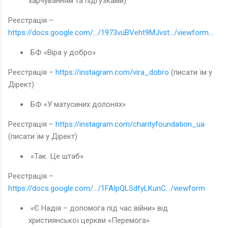
харчуванням та підгузками)
Реєстрація –
https://docs.google.com/.../1973vuBVeht9MJvst.../viewform...
БФ «Віра у добро»
Реєстрація –
https://instagram.com/vira_dobro
(писати їм у
Дірект)
БФ «У матусиних долонях»
Реєстрація –
https://instagram.com/charityfoundation_ua
(писати їм у Дірект)
«Так. Це штаб»
Реєстрація –
https://docs.google.com/.../1FAIpQLSdfyLKunC.../viewform
«Є Надія – допомога під час війни» від
християнської церкви «Перемога»