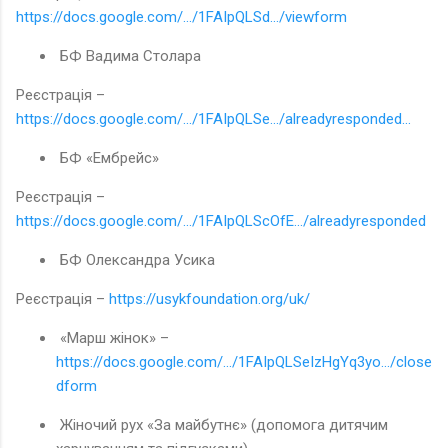
https://docs.google.com/.../1FAIpQLSd.../viewform
БФ Вадима Столара
Реєстрація –
https://docs.google.com/.../1FAIpQLSe.../alreadyresponded...
БФ «Ембрейс»
Реєстрація –
https://docs.google.com/.../1FAIpQLScOfE.../alreadyresponded
БФ Олександра Усика
Реєстрація –
https://usykfoundation.org/uk/
«Марш жінок» –
https://docs.google.com/.../1FAIpQLSeIzHgYq3yo.../close
dform
Жіночий рух «За майбутнє» (допомога дитячим