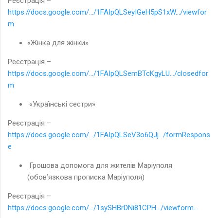
Реєстрація –
https://docs.google.com/.../1FAIpQLSeyIGeH5pS1xW.../viewfor
m
«Жінка для жінки»
Реєстрація –
https://docs.google.com/.../1FAIpQLSemBTcKgyLU.../closedfor
m
«Українські сестри»
Реєстрація –
https://docs.google.com/.../1FAIpQLSeV3o6QJj.../formRespons
e
Грошова допомога для жителів Маріуполя
(обов’язкова прописка Маріуполя)
Реєстрація –
https://docs.google.com/.../1sySHBrDNi81CPH.../viewform...