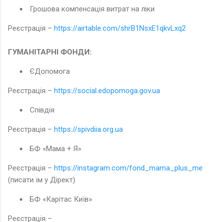
Грошова компенсація витрат на ліки
Реєстрація –
https://airtable.com/shrB1NsxE1qkvLxq2
ГУМАНІТАРНІ ФОНДИ:
ЄДопомога
Реєстрація –
https://social.edopomoga.gov.ua
Співдія
Реєстрація –
https://spivdiia.org.ua
БФ «Мама + Я»
Реєстрація –
https://instagram.com/fond_mama_plus_me
(писати їм у Дірект)
БФ «Карітас Київ»
Реєстрація –