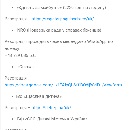
«Єдність за майбутнє» (2220 грн. на людину)
Реєстрація –
https://register.pagulasabi.ee/uk/
NRC (Норвезька рада у справах біженців)
Реєстрація проходить через месенджер WhatsApp по
номеру
+48 729 086 505
«Спілка»
Реєстрація –
https://docs.google.com/.../1FAIpQLSffjBOdijWzID.../viewform
БФ «Щаслива дитина»
Реєстрація –
https://deti.zp.ua/uk/
БФ «СОС Дитячі Містечка Україна»