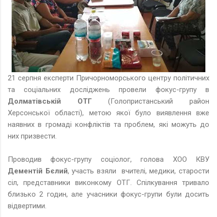
21 серпня експерти Причорноморського центру політичних
та соціальних досліджень провели фокус-групу в
Долматівській ОТГ
(Голопристанський район
Херсонської області), метою якої було виявлення вже
наявних в громаді конфліктів та проблем, які можуть до
них призвести.
Проводив фокус-групу соціолог, голова ХОО КВУ
Дементій Бєлий
, участь взяли вчителі, медики, старости
сіл, представники виконкому ОТГ. Спілкування тривало
близько 2 годин, але учасники фокус-групи були досить
відвертими.