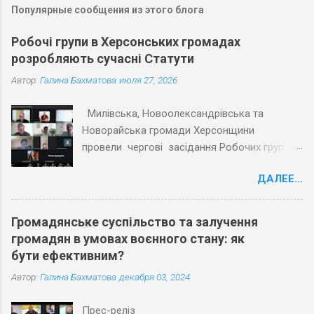
Популярные сообщения из этого блога
Робочі групи в Херсонських громадах
розробляють сучасні Статути
Автор:
Галина Бахматова
июля 27, 2026
Милівська, Новоолександрівська та
Новорайська громади Херсонщини
провели чергові засідання Робочих груп з
експертами Причорноморського центру
ДАЛЕЕ...
політичних і соціальних досліджень
(ПЦПСД) та з активістами громад, які
увійшли до Робочих груп з розробки
Громадянське суспільство та залучення
Статутів. Під час планових засідань
громадян в умовах воєнного стану: як
Робочих груп відповідно до графіку
бути ефективним?
проєкту «Допомога територіальним
Автор:
Галина Бахматова
декабря 03, 2024
громадам Херсонської області в розробці
статутів» учасники обговорили та погодили
Прес-реліз