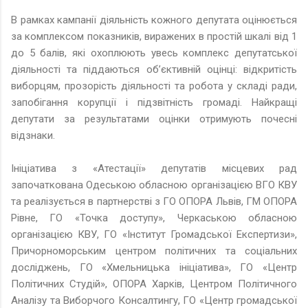
В рамках кампанії діяльність кожного депутата оцінюється
за комплексом показників, виражених в простій шкалі від 1
до 5 балів, які охоплюють увесь комплекс депутатської
діяльності та піддаються об’єктивній оцінці: відкритість
виборцям, прозорість діяльності та робота у складі ради,
запобігання корупції і підзвітність громаді. Найкращі
депутати за результатами оцінки отримують почесні
відзнаки.
Ініціатива з «Атестації» депутатів місцевих рад
започаткована Одеською обласною організацією ВГО КВУ
та реалізується в партнерстві з ГО ОПОРА Львів, ГМ ОПОРА
Рівне, ГО «Точка доступу», Черкаською обласною
організацією КВУ, ГО «Інститут Громадської Експертизи»,
Причорноморським центром політичних та соціальних
досліджень, ГО «Хмельницька ініціатива», ГО «Центр
Політичних Студій», ОПОРА Харків, Центром Політичного
Аналізу та Виборчого Консалтингу, ГО «Центр громадської