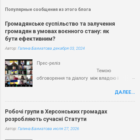
Популярные сообщения из этого блога
Громадянське суспільство та залучення
громадян в умовах воєнного стану: як
бути ефективним?
Автор:
Галина Бахматова
декабря 03, 2024
Прес-реліз
Темою
обговорення та діалогу між владою і
громадами Херсонської області на
ДАЛЕЕ...
Круглому столі наприкінці листопада 2024
року була тема нашої співпраці та
взаємності: "Громадянське суспільство та
Робочі групи в Херсонських громадах
демократія участі в громадах Херсонщини:
розробляють сучасні Статути
виклики, можливості та рішення". Наразі
Автор:
Галина Бахматова
июля 27, 2026
вкрай затребуваним є реальне залучення
громадян до вироблення та реалізації