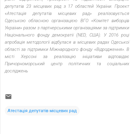
депутатів 23 місцевих рад з 17 областей України. Проект
«Атестація депутатів місцевих рад» реалізовується
Одеською обласною організацією ВГО «Комітет виборців
України» разом з партнерськими організаціями за підтримки
Національного фонду демократії (NED, США). У 2016 році
апробація методології відбулася в місцевих радах Одеської
області за підтримки Міжнародного фонду «Відродження». В
місті Херсоні за реалізацію ініціативи відповідає
Причорноморський центр політичних та соціальних
досліджень
Атестація депутатів місцевих рад
К
о