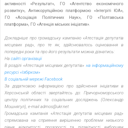
активності «Результат», ГО «Агентство економічного
розвитку», Антикорупційною платформою «Інтегріті ЮА»,
ГО «Асоціація Політичних Наук», ГО «Полтавська
платформа», ГО «Агенція міських ініціатив».
Докладніше про громадську кампанію «Атестація депутатів
місцевих рад», про те як, здійснювалось оцінювання в
попередні роки та про його результати можна дізнатись:
На
сайті організації
В розділі «Атестація місцевих депутатів»
на інформаційному
ресурсі «Ізбірком»
В соціальній мережі Facebook
За додатковою інформацією про здійснення ініціативи в
Херсонській області звертайтесь до: Причорноморського
центру політичних та соціальних досліджень (Олександр
Мошнягул), e-mail admos@ukr.net
Громадська кампанія «Атестація депутатів місцевих рад»
спрямована на сприяння вирішенню проблеми низького
рівня відкритості, прозорості та підзвітності виборцям