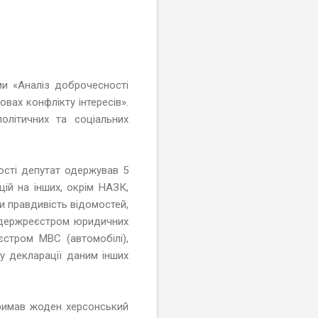
ми «Аналіз доброчесності
овах конфлікту інтересів».
олітичних та соціальних
ості депутат одержував 5
ій на інших, окрім НАЗК,
ли правдивість відомостей,
м держреєстром юридичних
стром МВС (автомобілі),
 у декларації даним інших
тримав жоден херсонський