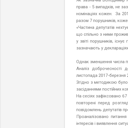
права - 5 випадків, не за
номінаціях кожен. За 201
разом 7 порушників, кожен
«Частина депутатів нехту
що спільно з ними прожив
у звіті порушників, існу
зазначають у деклараціях 
Однак зменшення числа по
Аналіз доброчесності д
листопада 2017-березня 2
Згідно з методикою було 
засіданнями постійних ком
На сесіях зафіксовано 67 
повторені перед розгля
повідомлень депутатів про
Проаналізовано питання
інтересів і виявлення ситу