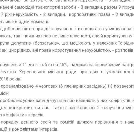
значені самохідні транспортні засоби - 3 випадки, разом 9 пору
7 рік: нерухомість - 2 випадки, корпоративні права - 3 випадк
 лише в одній номінації.
є доброчесністю при декларуванні, що полягає в уникненні заз
ають, так і наявних прав не лише власності, але й користування
є група депутатів-«безхатьків», що мешкають у належних їх рід
ані цих рідних, ані права користування нерухомістю», - розпові
рушень з 11 до 6, тобто на 45%, надихає на переможний настрі
епутатів Херсонської міської ради при діях в умовах конфл
018 років:
проаналізовано 4 чергових (6 пленарних засідань) і 3 позачерго
ісій.
особистих усних заяв депутатів про наявність у них конфліктів ін
дом конкретних питань. Також зафіксовано 2 озвучення мі
 конфлікти інтересів.
 порядку денного сесій та комісій шляхом порівняння з ная
ацій з конфліктами інтересів.