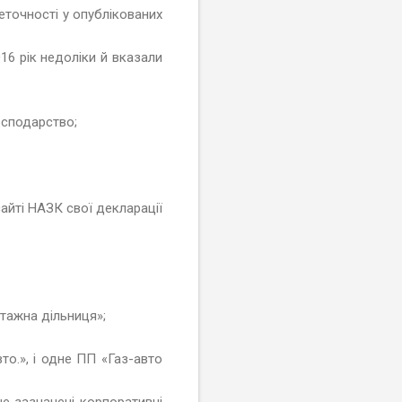
неточності у опублікованих
16 рік недоліки й вказали
осподарство;
айті НАЗК свої декларації
тажна дільниця»;
то.», і одне ПП «Газ-авто
е зазначені корпоративні