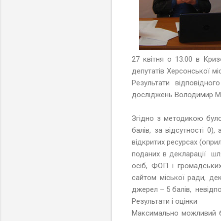
27 квітня о 13.00 в Кри
депутатів Херсонської міс
Результати відповідног
досліджень Володимир М
Згідно з методикою було
балів, за відсутності 0
відкритих ресурсах (оприл
поданих в декларації шл
осіб, ФОП і громадськи
сайтом міської ради, дек
джерел – 5 балів, невідпов
Результати і оцінки
Максимально можливий ба