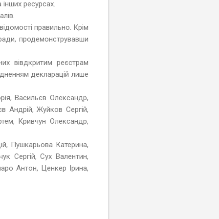
а інших ресурсах.
алів.
відомості правильно. Крім
кради, продемонструвавши
аних вівдкритим реєстрам
юдненням декларацій лише
орія, Васильєв Олександр,
єв Андрій, Жуйков Сергій,
ртем, Кривчун Олександр,
ій, Пушкарьова Катерина,
ук Сергій, Сух Валентин,
маро Антон, Ценкер Ірина,