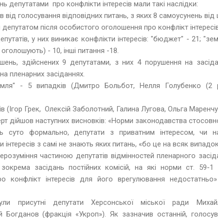
нь депутатами про конфлікти інтересів мали такі наслідки:
в від голосування відповідних питань, з яких 8 самоусунень від
я депутатом після особистого оголошення про конфлікт інтересів
путатів, у них виникає конфлікти інтересів: "бюджет" - 21; "земл
 оголошують) - 10, інші питання -18.
ень, здійснених 9 депутатами, з них 4 порушення на засідан
на пленарних засіданнях.
мля" - 5 випадків (Дмитро Больбот, Нелля Голубенко (2 
в (Ігор Грек, Олексій Заболотний, Галина Лугова, Ольга Маренчу
перт дійшов наступних висновків: «Норми законодавства стосов
ть суто формально, депутати з приватним інтересом, чи н
інтересів з самі не знають яких питань, «бо це на всяк випадок
нерозуміння частиною депутатів відмінностей пленарного засід
, зокрема засідань постійних комісій, на які норми ст. 59-
о конфлікт інтересів для його врегулювання недостатньо
ули присутні депутати Херсонської міської ради Миха
лій Богданов (фракція «Укроп»). Як зазначив останній, голосу