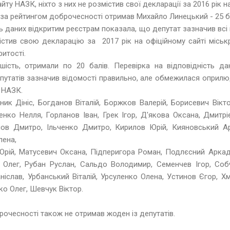
йту НАЗК, ніхто з них не розмістив свої декларації за 2016 рік н
в за рейтингом доброчесності отримав Михайло Линецький - 25 б
ть даних відкритим реєстрам показала, що депутат зазначив всі 
істив свою декларацію за 2017 рік на офіційному сайті місь
ритості.
ьшість, отримали по 20 балів. Перевірка на відповідність д
епутатів зазначив відомості правильно, але обмежилася оприл
 НАЗК.
ик Дініс, Богданов Віталій, Боржков Валерій, Борисевич Вікт
нко Нелля, Горланов Іван, Грек Ігор, Д'якова Оксана, Дмитрі
нов Дмитро, Ільченко Дмитро, Кирилов Юрій, Кияновський А
лена,
Юрій, Матусевич Оксана, Підперигора Роман, Подлєсний Аркад
Олег, Рубан Руслан, Сальдо Володимир, Семенчев Ігор, Собч
ніслав, Урбанський Віталій, Урсуленко Олена, Устинов Єгор, Х
о Олег, Шевчук Віктор.
брочесності також не отримав жоден із депутатів.