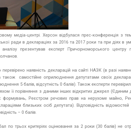
зовому медіа-центрі. Херсон відбулася прес-конференція з те
ької ради в деклараціях за 2016 та 2017 роки та при діях в ум
о аналізу презентував експерт Причорноморського центру п
олчанов.
 перевірено наявність декларацій на сайті НАЗК (в разі наявн
), а також самостійне оприлюднення депутатами своїх декларац
юднення 5 балів, відсутність 0 балів). Також експерти перевіри
яхом її порівняння з даними інших відкритих джерел (Єдини
х формувань, Реєстром речових прав на нерухоме майно, Реє
лараціями близьких осіб депутата). Відповідність відомостей
ідність – 0 балів.
л по трьох критеріях оцінювання за 2 роки (30 балів) не о