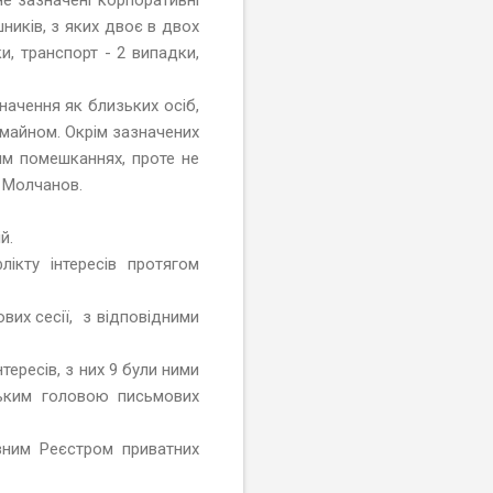
шників, з яких двоє в двох
и, транспорт - 2 випадки,
начення як близьких осіб,
 майном. Окрім зазначених
ним помешканнях, проте не
в Молчанов.
й.
ікту інтересів протягом
вих сесії, з відповідними
тересів, з них 9 були ними
ським головою письмових
вним Реєстром приватних