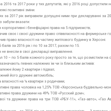
а 2016 та 2017 роки у тих депутатів, які у 2016 році допустили 
які позитивні зміни.
ях за 2017 рік виправили допущені ними при декларуванні за 20
аз забули вказати:
корпоративні і бенефіціарні права на 5 підприємств;
ив своє і своєї дружини право співвласності на фермерське г
ив право власності на частину житлового будинку в Херсоні.
балів за 2016 рік і по 10 за 2017, разом по 15.
 не внесли в свої декларації виправлення.
 10 – по 5 балів кожного року просто за те, що розмістили на с
 зазначають певних належних їм чи їх близьким активів:
алежні йому 2 квартири і підвал;
ежний його дружині автомобіль;
а власності на ¼ квартири з родичами;
ативні права чоловіка на 1,25% ТОВ «Херсонська будівельно-мон
ативні права дружини на 49% ТОВ «Русский дом»;
вої та дружини права на три ТОВ «РБУ-11», «Газ-авто», «Газ Ав
олчанов, за 2016 рік не зазначена нерухомість - 3 випадки, н