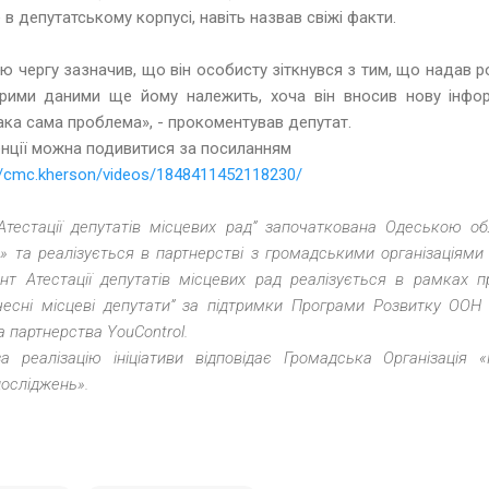
е в депутатському корпусі, навіть назвав свіжі факти.
 чергу зазначив, що він особисту зіткнувся з тим, що надав 
рими даними ще йому належить, хоча він вносив нову інфо
така сама проблема», - прокоментував депутат.
нції можна подивитися за посиланням
/cmc.kherson/videos/1848411452118230/
Атестації депутатів місцевих рад” започаткована Одеською о
и» та реалізується в партнерстві з громадськими організаціями 
нт Атестації депутатів місцевих рад реалізується в рамках 
чесні місцеві депутати” за підтримки Програми Розвитку ООН 
а партнерства YouControl.
а реалізацію ініціативи відповідає Громадська Організація
досліджень».