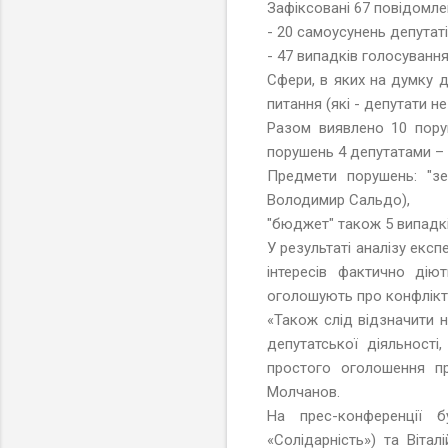
Зафіксовані 67 повідомле
- 20 самоусунень депутаті
- 47 випадків голосуванн
Сфери, в яких на думку де
питання (які - депутати не
Разом виявлено 10 поруш
порушень 4 депутатами – 
Предмети порушень: "зе
Володимир Сальдо),
"бюджет" також 5 випадкі
У результаті аналізу екс
інтересів фактично дію
оголошують про конфлікти 
«Також слід відзначити 
депутатської діяльності
простого оголошення пр
Молчанов.
На прес-конференції б
«Солідарність») та Віта