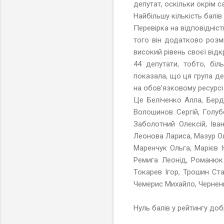
депутат, оскільки окрім са
Найбільшу кількість балі
Перевірка на відповідніс
того він додатково розм
високий рівень своєї відк
44 депутати, тобто, біл
показала, що ця група д
на обов'язковому ресурсі
Це Беліченко Алла, Бердн
Волошинов Сергій, Голубе
Заболотний Олексій, Іва
Леонова Лариса, Мазур О
Маренчук Ольга, Марієв 
Ремига Леонід, Романюк 
Токарев Ігор, Трошин Ста
Чемерис Михайло, Черненк
Нуль балів у рейтингу до