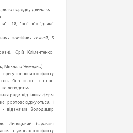
 цілого порядку денного;
.
я" - 18, "всі" або "деякі"
нях постійних комісій, 5
рази), Юрій Кліментенко
к, Михайло Чемерис).
но врегулювання конфлікту
авіть без нього, оптово
 не завадить».
ання ради від інших форм
1 не розповсюджуються, і
» - відзначив Володимир
йло Линецький (фракція
вання в умовах конфлікту