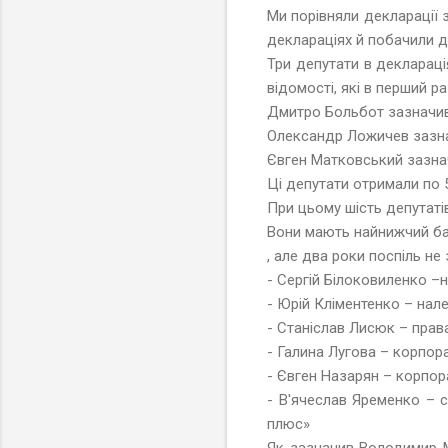
Ми порівняли декларації з
деклараціях й побачили де
Три депутати в деклараці
відомості, які в перший р
Дмитро Больбот зазначив 
Олександр Ложичев зазнач
Євген Матковський зазнач
Ці депутати отримали по 5 
При цьому шість депутатів
Вони мають найнижчий бал
, але два роки поспіль не
- Сергій Білоковиленко –н
- Юрій Кліментенко – нал
- Станіслав Лисюк – прав
- Галина Лугова – корпор
- Євген Назарян – корпор
- В'ячеслав Яременко – с
плюс»
Як зазначив Володимир М