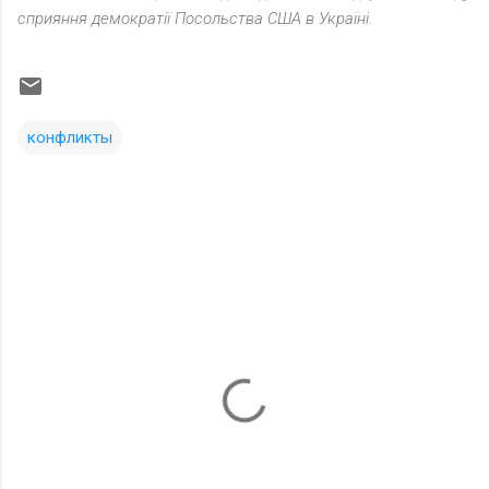
сприяння демократії Посольства США в Україні.
конфликты
К
о
м
м
е
н
т
а
р
и