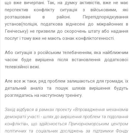
що вже вичерпані. Так, на думку активістів, вже не має
перспектив конфлікту ситуація з військовими, які
розташовані в районі. Перепідпорядкування
установ(поліція, податкова віднесені до міжрайонних в
Генічеську) не призвели до скорочень штату або надання
послуг і тому вже не мають ознак конфліктогенності.
Або ситуація з російським телебаченням, яка найближчим
часом буде вирішена після встановлення додаткової
телевізійної вежі.
Але все ж таки, ряд проблем залишаються для громади, їх
детальний аналіз та пошук шляхів вирішення будуть
розглядатись на наступному тренінгу.
Захід відбувся в рамках проекту «Впровадження механізмів
демократії участі - шлях до вирішення проблем та подолання
конфліктів», що здійснюється Причорноморським центром
політичних та соціальних досліджень за підтримки Фонду