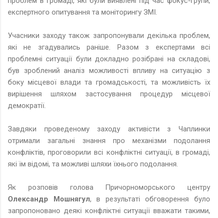
проблем в громаді, які були виявлені під час фокус-групи,
експертного опитування та моніторингу ЗМІ.
Учасники заходу також запропонували декілька проблем,
які не згадувались раніше. Разом з експертами всі
проблемні ситуації були докладно розібрані на складові,
був зроблений аналіз можливості впливу на ситуацію з
боку місцевої влади та громадськості, та можливість їх
вирішення шляхом застосування процедур місцевої
демократії.
Завдяки проведеному заходу активісти з Чаплинки
отримали загальні знання про механізми подолання
конфліктів, проговорили всі конфліктні ситуації, в громаді,
які їм відомі, та можливі шляхи їхнього подолання.
Як розповів голова Причорноморського центру
Олександр Мошнягул
, в результаті обговорення було
запропоновано деякі конфліктні ситуації вважати такими,