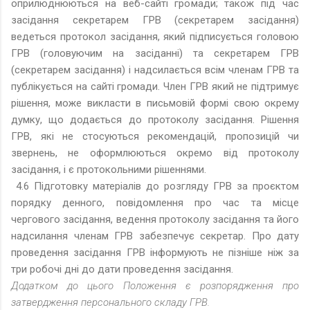
оприлюднюються на веб-сайті громади; також під час
засідання секретарем ГРВ (секретарем засідання)
ведеться протокол засідання, який підписується головою
ГРВ (головуючим на засіданні) та секретарем ГРВ
(секретарем засідання) і надсилається всім членам ГРВ та
публікується на сайті громади. Член ГРВ який не підтримує
рішення, може викласти в письмовій формі свою окрему
думку, що додається до протоколу засідання. Рішення
ГРВ, які не стосуються рекомендацій, пропозицій чи
звернень, не оформлюються окремо від протоколу
засідання, і є протокольними рішеннями.
4.6 Підготовку матеріалів до розгляду ГРВ за проєктом
порядку денного, повідомлення про час та місце
чергового засідання, ведення протоколу засідання та його
надсилання членам ГРВ забезпечує секретар. Про дату
проведення засідання ГРВ інформують не пізніше ніж за
три робочі дні до дати проведення засідання.
Додатком до цього Положення є розпорядження про
затвердження персонального складу ГРВ.