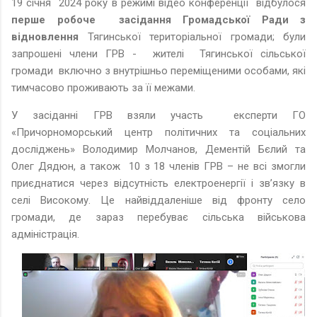
19 січня 2024 року в режимі відео конференції відбулося
перше робоче засідання Громадської Ради з
відновлення
Тягинської територіальної громади; були
запрошені члени ГРВ - жителі Тягинської сільської
громади включно з внутрішньо переміщеними особами, які
тимчасово проживають за її межами.
У засіданні ГРВ взяли участь експерти ГО
«Причорноморський центр політичних та соціальних
досліджень» Володимир Молчанов, Дементій Бєлий та
Олег Дядюн, а також 10 з 18 членів ГРВ – не всі змогли
приєднатися через відсутність електроенергії і зв’язку в
селі Високому. Це найвіддаленіше від фронту село
громади, де зараз перебуває сільська військова
адміністрація.