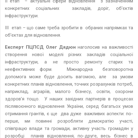
ІІ етап – актуальні сфери відновлення з зазначенням
конкретних соціальних закладів, доріг, об’єктів
інфраструктури.
ІІІ етап – що саме треба зробити в обраних напрямках та
об’єктах для відновлення.
Експерт ПЦПСД Олег Дядюн
наголосив на важливості
створення нової моделі різних закладів соціальної
інфраструктури, а не просто ремонту старих та
неефективних форм. Міжнародна безповоротна
допомога може буде досить вагомою, але за умови
конкретних планів відновлення, точних розрахунків потреб,
наприклад, аграріїв, малого бізнесу, освіти, охорони
здоров’я тощо. У наших західних партнерів в процесах
післявоєнного відновлення України, серед багатьох умов
отримання грантів, є ще два дуже важливих аспекти: по-
перше, ми повинні розробляти демократію участі,
співпрацю влади та громади, активну участь громадян у
розробці планів відновлення; по-друге, весь бізнес в