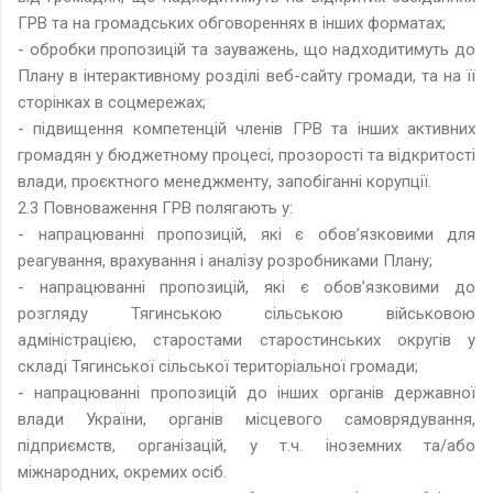
ГРВ та на громадських обговореннях в інших форматах;
- обробки пропозицій та зауважень, що надходитимуть до
Плану в інтерактивному розділі веб-сайту громади, та на її
сторінках в соцмережах;
- підвищення компетенцій членів ГРВ та інших активних
громадян у бюджетному процесі, прозорості та відкритості
влади, проєктного менеджменту, запобіганні корупції.
2.3 Повноваження ГРВ полягають у:
- напрацюванні пропозицій, які є обов’язковими для
реагування, врахування і аналізу розробниками Плану;
- напрацюванні пропозицій, які є обов’язковими до
розгляду Тягинською сільською військовою
адміністрацією, старостами старостинських округів у
складі Тягинської сільської територіальної громади;
- напрацюванні пропозицій до інших органів державної
влади України, органів місцевого самоврядування,
підприємств, організацій, у т.ч. іноземних та/або
міжнародних, окремих осіб.