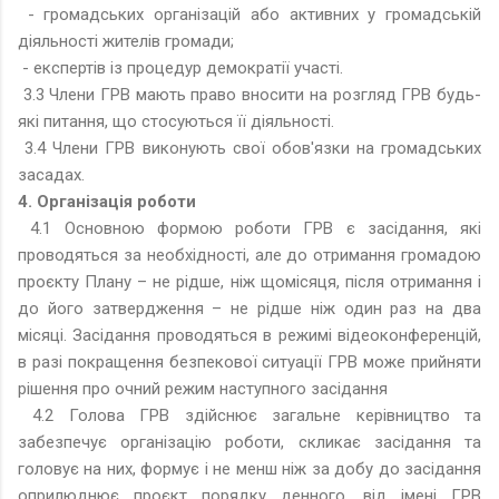
- громадських організацій або активних у громадській
діяльності жителів громади;
- експертів із процедур демократії участі.
3.3 Члени ГРВ мають право вносити на розгляд ГРВ будь-
які питання, що стосуються її діяльності.
3.4 Члени ГРВ виконують свої обов'язки на громадських
засадах.
4. Організація роботи
4.1 Основною формою роботи ГРВ є засідання, які
проводяться за необхідності, але до отримання громадою
проєкту Плану – не рідше, ніж щомісяця, після отримання і
до його затвердження – не рідше ніж один раз на два
місяці. Засідання проводяться в режимі відеоконференцій,
в разі покращення безпекової ситуації ГРВ може прийняти
рішення про очний режим наступного засідання
4.2 Голова ГРВ здійснює загальне керівництво та
забезпечує організацію роботи, скликає засідання та
головує на них, формує і не менш ніж за добу до засідання
оприлюднює проєкт порядку денного, від імені ГРВ