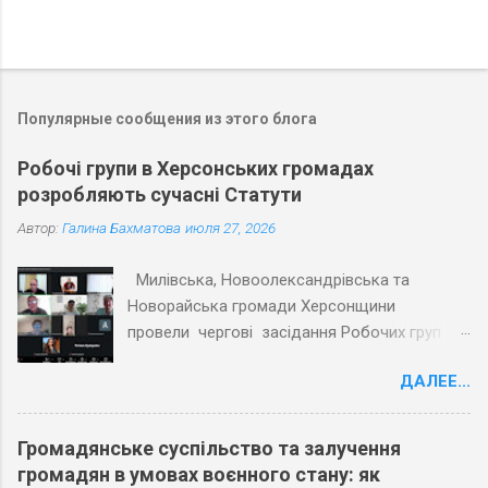
Популярные сообщения из этого блога
Робочі групи в Херсонських громадах
розробляють сучасні Статути
Автор:
Галина Бахматова
июля 27, 2026
Милівська, Новоолександрівська та
Новорайська громади Херсонщини
провели чергові засідання Робочих груп з
експертами Причорноморського центру
ДАЛЕЕ...
політичних і соціальних досліджень
(ПЦПСД) та з активістами громад, які
увійшли до Робочих груп з розробки
Громадянське суспільство та залучення
Статутів. Під час планових засідань
громадян в умовах воєнного стану: як