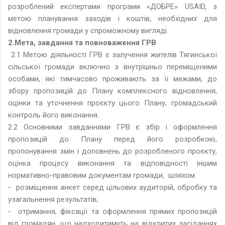
розроблений експертами програми «ДОБРЕ» USAID, з
метою планування заходів і коштів, необхідних для
відновлення громади у спроможному вигляді.
2.Мета, завдання та повноваження ГРВ
2.1 Метою діяльності ГРВ є залучення жителів Тягинської
сільської громади включно з внутрішньо переміщеними
особами, які тимчасово проживають за її межами, до
збору пропозицій до Плану комплексного відновлення,
оцінки та уточнення проєкту цього Плану, громадський
контроль його виконання.
2.2 Основними завданнями ГРВ є збір і оформлення
пропозицій до Плану перед його розробкою,
пропонування змін і доповнень до розробленого проєкту,
оцінка процесу виконання та відповідності іншим
нормативно-правовим документам громади, шляхом:
- розміщення анкет серед цільових аудиторій, обробку та
узагальнення результатів;
- отримання, фіксації та оформлення прямих пропозицій
від громадян, що надходитимуть на відкритих засіданнях