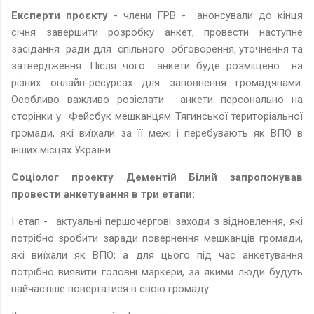
Експерти проєкту
- члени ГРВ - анонсували до кінця
січня завершити розробку анкет, провести наступне
засідання ради для спільного обговорення, уточнення та
затвердження. Після чого анкети буде розміщено на
різних онлайн-ресурсах для заповнення громадянами.
Особливо важливо розіслати анкети персонально на
сторінки у Фейсбук мешканцям Тягинської територіальної
громади, які виїхали за її межі і перебувають як ВПО в
інших місцях України.
Соціолог проекту Дементій Білий запропонував
провести анкетування в три етапи:
І етап - актуальні першочергові заходи з відновлення, які
потрібно зробити заради повернення мешканців громади,
які виїхали як ВПО; а для цього під час анкетування
потрібно виявити головні маркери, за якими люди будуть
найчастіше повертатися в свою громаду.