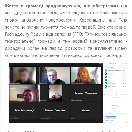
Життя в громаді продовжується, під обстрілами
, під
час другої воєнної зими, коли окупанти не залишають у
спокої визволену правобережну Херсонщину, але їхня
помста не зупинить життя громад та людей. Вже створено
Громадську Раду з відновлення (ГРВ) Тягинської сільської
територіальної громади є тимчасовий консультативно -
дорадчий орган на період розробки та втілення Плану
комплексного відновлення Тягинської сільської громади.