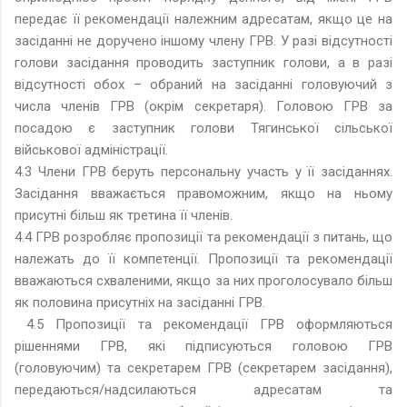
передає її рекомендації належним адресатам, якщо це на
засіданні не доручено іншому члену ГРВ. У разі відсутності
голови засідання проводить заступник голови, а в разі
відсутності обох – обраний на засіданні головуючий з
числа членів ГРВ (окрім секретаря). Головою ГРВ за
посадою є заступник голови Тягинської сільської
військової адміністрації.
4.3 Члени ГРВ беруть персональну участь у її засіданнях.
Засідання вважається правоможним, якщо на ньому
присутні більш як третина її членів.
4.4 ГРВ розробляє пропозиції та рекомендації з питань, що
належать до її компетенції. Пропозиції та рекомендації
вважаються схваленими, якщо за них проголосувало більш
як половина присутніх на засіданні ГРВ.
4.5 Пропозиції та рекомендації ГРВ оформляються
рішеннями ГРВ, які підписуються головою ГРВ
(головуючим) та секретарем ГРВ (секретарем засідання),
передаються/надсилаються адресатам та