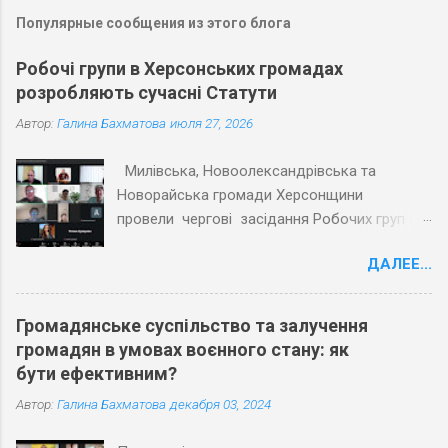
Популярные сообщения из этого блога
Робочі групи в Херсонських громадах
розробляють сучасні Статути
Автор:
Галина Бахматова
июля 27, 2026
Милівська, Новоолександрівська та
Новорайська громади Херсонщини
провели чергові засідання Робочих груп з
експертами Причорноморського центру
ДАЛЕЕ...
політичних і соціальних досліджень
(ПЦПСД) та з активістами громад, які
увійшли до Робочих груп з розробки
Громадянське суспільство та залучення
Статутів. Під час планових засідань
громадян в умовах воєнного стану: як
Робочих груп відповідно до графіку
бути ефективним?
проєкту «Допомога територіальним
Автор:
Галина Бахматова
декабря 03, 2024
громадам Херсонської області в розробці
статутів» учасники обговорили та погодили