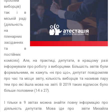
проблем
виборців)
так і в
міській раді
(діяльність
на
пленарних
засіданнях
та в
постійних
комісіях). Але, на практиці, депутати, в кращому разі
інформували про роботу з виборцями. Більшість звітів були
формальними, як кажуть «ні про що», депутат повідомляв
про час та місце звіту, кількість виборців та називав пару
тем про які йшла мова на звіті. В 2019 таких відписок було
більше половини (14 з 27).
І тільки в 9 звітах можна знайти повну інформацію про
діяльність депутатів. Мова іде про звіти Михайла