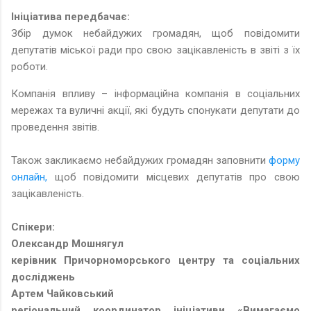
Ініціатива передбачає:
Збір думок небайдужих громадян, щоб повідомити
депутатів міської ради про свою зацікавленість в звіті з їх
роботи.
Компанія впливу – інформаційна компанія в соціальних
мережах та вуличні акції, які будуть спонукати депутати до
проведення звітів.
Також закликаємо небайдужих громадян заповнити
форму
онлайн,
щоб повідомити місцевих депутатів про свою
зацікавленість.
Спікери:
Олександр Мошнягул
керівник Причорноморського центру та соціальних
досліджень
Артем Чайковський
регіональний координатор ініціативи «Вимагаємо