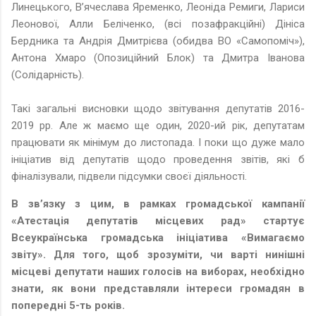
Линецького, В’ячеслава Яременко, Леоніда Ремиги, Лариси
Леонової, Алли Беліченко, (всі позафракційні) Дініса
Бердника та Андрія Дмитрієва (обидва ВО «Самопоміч»),
Антона Хмаро (Опозиційний Блок) та Дмитра Іванова
(Солідарність).
Такі загальні висновки щодо звітування депутатів 2016-
2019 рр. Але ж маємо ще один, 2020-ий рік, депутатам
працювати як мінімум до листопада. І поки що дуже мало
ініціатив від депутатів щодо проведення звітів, які б
фіналізували, підвели підсумки своєї діяльності.
В зв’язку з цим, в рамках громадської кампанії
«Атестація депутатів місцевих рад» стартує
Всеукраїнська громадська ініціатива «Вимагаємо
звіту». Для того, щоб зрозуміти, чи варті нинішні
місцеві депутати наших голосів на виборах, необхідно
знати, як вони представляли інтереси громадян в
попередні 5-ть років.