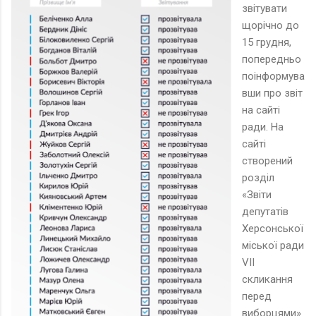
звітувати
щорічно до
15 грудня,
попередньо
поінформува
вши про звіт
на сайті
ради. На
сайті
створений
розділ
«Звіти
депутатів
Херсонської
міської ради
VІІ
скликання
перед
виборцями»