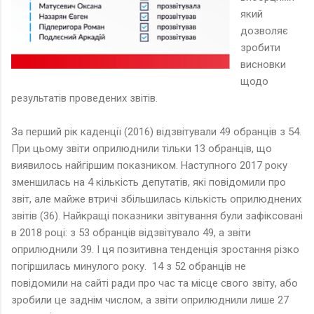
який
дозволяє
зробити
висновки
щодо
результатів проведених звітів.
За перший рік каденції (2016) відзвітували 49 обранців з 54.
При цьому звіти оприлюднили тільки 13 обранців, що
виявилось найгіршим показником. Наступного 2017 року
зменшилась на 4 кількість депутатів, які повідомили про
звіт, але майже втричі збільшилась кількість оприлюднених
звітів (36). Найкращі показники звітування були зафіксовані
в 2018 році: з 53 обранців відзвітувало 49, а звіти
оприлюднили 39. І ця позитивна тенденція зростання різко
погіршилась минулого року. 14 з 52 обранців не
повідомили на сайті ради про час та місце свого звіту, або
зробили це заднім числом, а звіти оприлюднили лише 27