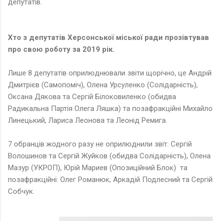
депутатів.
Хто з депутатів Херсонської міської ради прозівтував
про свою роботу за 2019 рік.
Лише 8 депутатів оприлюднювали звіти щорічно, це Андрій
Дмитрієв (Самопоміч), Олена Урсуленко (Солідарність),
Оксана Дякова та Сергій Білоковиленко (обидва
Радикальна Партія Олега Ляшка) та позафракційні Михайло
Линецький, Лариса Леонова та Леонід Ремига.
7 обранців жодного разу не оприлюднили звіт: Сергій
Волошинов та Сергій Жуйков (обидва Солідарність), Олена
Мазур (УКРОП), Юрій Мариев (Опозиційний Блок) та
позафракційні: Олег Романюк, Аркадій Подлесний та Сергій
Собчук.