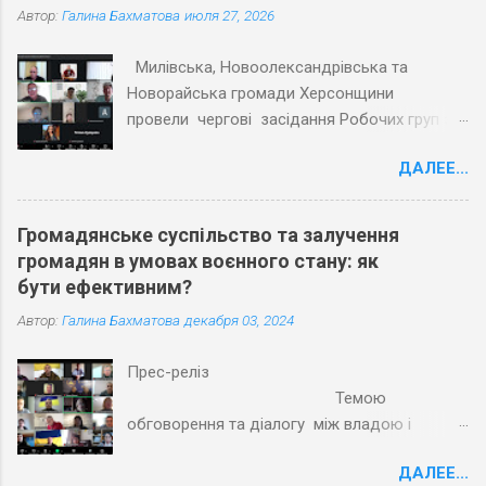
Автор:
Галина Бахматова
июля 27, 2026
Милівська, Новоолександрівська та
Новорайська громади Херсонщини
провели чергові засідання Робочих груп з
експертами Причорноморського центру
ДАЛЕЕ...
політичних і соціальних досліджень
(ПЦПСД) та з активістами громад, які
увійшли до Робочих груп з розробки
Громадянське суспільство та залучення
Статутів. Під час планових засідань
громадян в умовах воєнного стану: як
Робочих груп відповідно до графіку
бути ефективним?
проєкту «Допомога територіальним
Автор:
Галина Бахматова
декабря 03, 2024
громадам Херсонської області в розробці
статутів» учасники обговорили та погодили
Прес-реліз
напрацьовані тексти першої половини
Темою
змістовної частини Статутів трьох громад.
обговорення та діалогу між владою і
Активісти обраних громад разом з
громадами Херсонської області на
представниками місцевого самоврядування
ДАЛЕЕ...
Круглому столі наприкінці листопада 2024
напрацювали ключові розділи Статутів, а