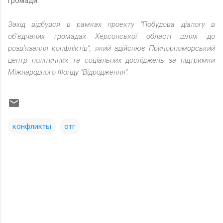
громади.
Захід відбувся в рамках проекту “Побудова діалогу в
об’єднаних громадах Херсонської області шлях до
розв’язання конфліктів”, який здійснює Причорноморський
центр політичних та соціальних досліджень за підтримки
Міжнародного Фонду "Відродження".
конфликты
отг
К
о
м
м
е
н