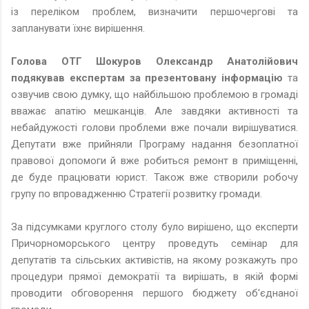
із переліком проблем, визначити першочергові та
запланувати їхнє вирішення.
Голова ОТГ Шокуров Олександр Анатолійович
подякував експертам за презентовану інформацію
та
озвучив свою думку, що найбільшою проблемою в громаді
вважає апатію мешканців. Але завдяки активності та
небайдужості голови проблеми вже почали вирішуватися.
Депутати вже прийняли Програму надання безоплатної
правової допомоги й вже робиться ремонт в приміщенні,
де буде працювати юрист. Також вже створили робочу
групу по впровадженню Стратегії розвитку громади.
За підсумками круглого столу було вирішено, що експерти
Причорноморського центру проведуть семінар для
депутатів та сільських активістів, на якому розкажуть про
процедури прямої демократії та вирішать, в якій формі
проводити обговорення першого бюджету об'єднаної