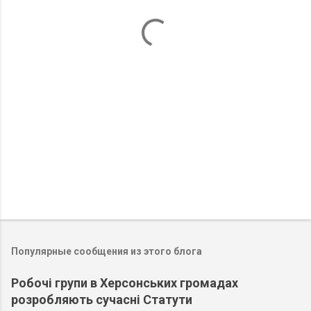
т
а
р
и
и
Популярные сообщения из этого блога
Робочі групи в Херсонських громадах
розробляють сучасні Статути