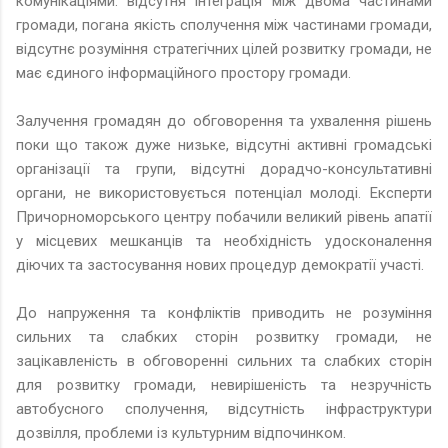
комунікаціями: відсутня інтеграція між двома частинами
громади, погана якість сполучення між частинами громади,
відсутнє розуміння стратегічних цілей розвитку громади, не
має єдиного інформаційного простору громади.
Залучення громадян до обговорення та ухвалення рішень
поки що також дуже низьке, відсутні активні громадські
організації та групи, відсутні дорадчо-консультативні
органи, не використовується потенціал молоді. Експерти
Причорноморського центру побачили великий рівень апатії
у місцевих мешканців та необхідність удосконалення
діючих та застосування нових процедур демократії участі.
До напруження та конфліктів приводить не розуміння
сильних та слабких сторін розвитку громади, не
зацікавленість в обговоренні сильних та слабких сторін
для розвитку громади, невирішеність та незручність
автобусного сполучення, відсутність інфраструктури
дозвілля, проблеми із культурним відпочинком.