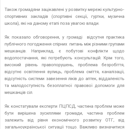
Також громадяни зацікавлені у розвитку мережі культурно-
спортивних закладів (спортивні секції, гуртки, музична
школа), які на даному етапі поза увагою влади.
Як показало обговорення, у громаді відсутня практика
публічного погодження спірних питань між різними групами
мешканців. Наприклад, є побутові конфлікти щодо
водопостачання, які потребують консультацій. Крім того,
високий рівень правопорушень, проблема безробіття,
відсутнє освітлення вулиць, проблема сміття, каналізації,
відсутність системи завезення ліків до аптек, віддаленість
та малодоступність безоплатної правової допомоги для
мешканців сіл.
Як констатували експерти ПЦПСД, частина проблем може
бути вирішена зусиллями громади, частина проблем
залежить від рівня економічного розвитку ОТГ, від
загальноукраїнської ситуації тощо. Важливо визначитися