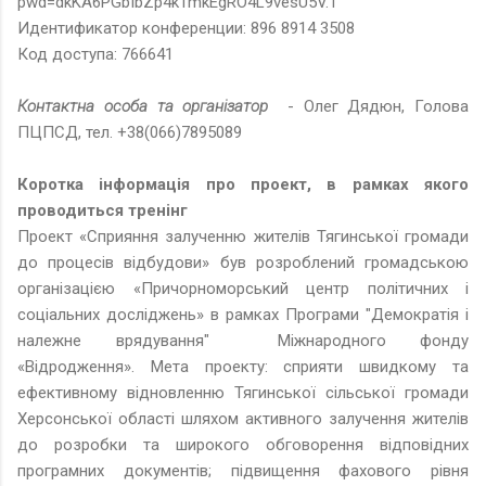
pwd=dkKA6PGbIbZp4kTmkEgRO4L9vesU5V.1
Идентификатор конференции: 896 8914 3508
Код доступа: 766641
Контактна особа та організатор
- Олег Дядюн, Голова
ПЦПСД, тел. +38(066)7895089
Коротка інформація про проект, в рамках якого
проводиться тренінг
Проект «Сприяння залученню жителів Тягинської громади
до процесів відбудови» був розроблений громадською
організацією «Причорноморський центр політичних і
соціальних досліджень» в рамках Програми "Демократія і
належне врядування" Міжнародного фонду
«Відродження». Мета проекту: сприяти швидкому та
ефективному відновленню Тягинської сільської громади
Херсонської області шляхом активного залучення жителів
до розробки та широкого обговорення відповідних
програмних документів; підвищення фахового рівня