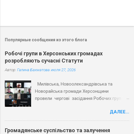
Популярные сообщения из этого блога
Робочі групи в Херсонських громадах
розробляють сучасні Статути
Автор:
Галина Бахматова
июля 27, 2026
Милівська, Новоолександрівська та
Новорайська громади Херсонщини
провели чергові засідання Робочих груп з
експертами Причорноморського центру
ДАЛЕЕ...
політичних і соціальних досліджень
(ПЦПСД) та з активістами громад, які
увійшли до Робочих груп з розробки
Громадянське суспільство та залучення