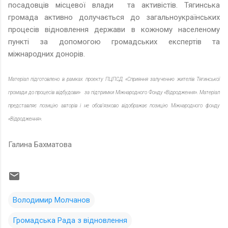
посадовців місцевої влади та активістів. Тягинська
громада активно долучається до загальноукраїнських
процесів відновлення держави в кожному населеному
пункті за допомогою громадських експертів та
міжнародних донорів.
Матеріал підготовлено в рамках проекту ПЦПСД «Сприяння залученню жителів Тягинської
громади до процесів відбудови» за підтримки Міжнародного Фонду «Відродження». Матеріал
представляє позицію авторів і не обов’язково відображає позицію Міжнародного фонду
«Відродження».
Галина Бахматова
Володимир Молчанов
Громадська Рада з відновлення