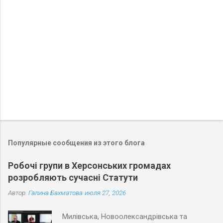
р
и
и
Популярные сообщения из этого блога
Робочі групи в Херсонських громадах
розробляють сучасні Статути
Автор:
Галина Бахматова
июля 27, 2026
Милівська, Новоолександрівська та