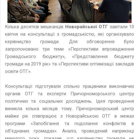
Кілька десятків мешканців
Новорайської ОТГ
завітали 10
квітня на консультації з громадськістю, які організувало
керівництво громади. Для обговорення було
запропоновано три теми: «Перспективи впровадження
Громадського бюджету», «Представлення бюджету
громади на 2019 рік» та «Перспективи оптимізації закладів
освіти ОТГ».
Консультації підготували спільно працівники виконавчих
органів ОТГ та експерти Причорноморського центру
політичних та соціальних досліджень. Ідея проведення
виникла кілька місяців тому. Причорноморський центр
майже рік співпрацює з Новорайською ОТГ в межах
програми «Запобігання та подолання конфліктів в
об’єднаних громадах». Аналіз, проведений наприкінці
минулого року, показав, що керівництву громади не