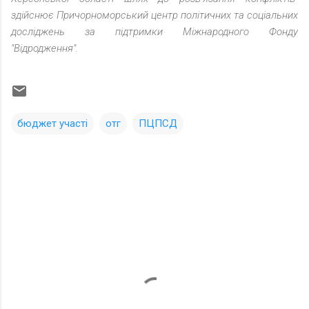
здійснює Причорноморський центр політичних та соціальних
досліджень за підтримки Міжнародного Фонду
"Відродження".
бюджет участі
отг
ПЦПСД
К
о
м
м
е
н
т
а