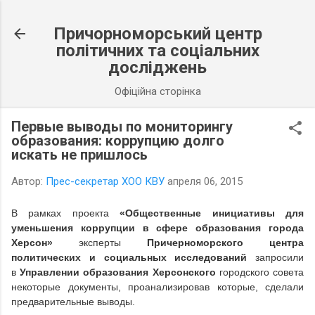
К основному контенту
Причорноморський центр
політичних та соціальних
досліджень
Офіційна сторінка
Первые выводы по мониторингу
образования: коррупцию долго
искать не пришлось
Автор:
Прес-секретар ХОО КВУ
апреля 06, 2015
В рамках проекта
«Общественные инициативы для
уменьшения коррупции в сфере образования города
Херсон»
эксперты
Причерноморского центра
политических и социальных исследований
запросили
в
Управлении образования Херсонского
городского совета
некоторые документы, проанализировав которые, сделали
предварительные выводы.