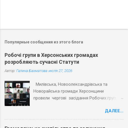
Популярные сообщения из этого блога
Робочі групи в Херсонських громадах
розробляють сучасні Статути
Автор:
Галина Бахматова
июля 27, 2026
Милівська, Новоолександрівська та
Новорайська громади Херсонщини
провели чергові засідання Робочих груп з
експертами Причорноморського центру
ДАЛЕЕ...
політичних і соціальних досліджень
(ПЦПСД) та з активістами громад, які
увійшли до Робочих груп з розробки