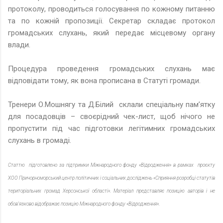
протоколу, проводиться голосування по кожному питанню
та по кожній пропозиції. Секретар складає протокол
громадських слухань, який передає місцевому органу
влади.
Процедура проведення громадських слухань має
відповідати тому, як вона прописана в Статуті громади.
Тренери О.Мошнягу та Д.Білий склали спеціальну пам’ятку
для посадовців – своєрідний чек-лист, щоб нічого не
пропустити під час підготовки легітимних громадських
слухань в громаді.
Статтю підготовлено за підтримки Міжнародного фонду «Відродження» в рамках проєкту
ХОО Причорноморський центр політичних і соціальних досліджень «Сприяння розробці статутів
територіальних громад Херсонської області». Матеріал представляє позицію авторів і не
обов’язково відображає позицію Міжнародного фонду «Відродження».