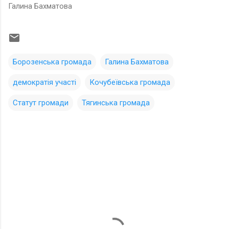
Галина Бахматова
Борозенська громада
Галина Бахматова
демократія участі
Кочубеївська громада
Статут громади
Тягинська громада
К
о
м
м
е
н
т
а