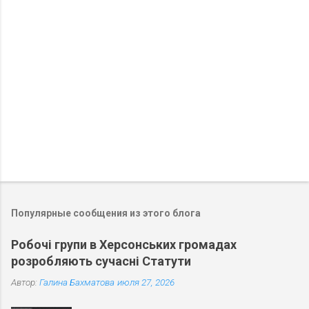
р
и
и
Популярные сообщения из этого блога
Робочі групи в Херсонських громадах
розробляють сучасні Статути
Автор:
Галина Бахматова
июля 27, 2026