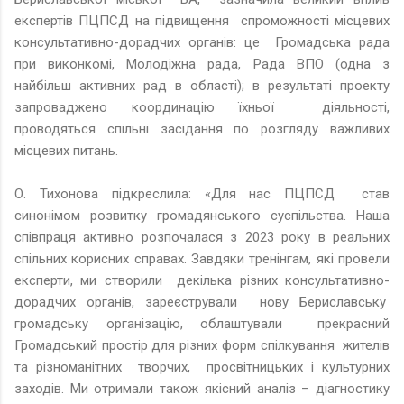
експертів ПЦПСД на підвищення спроможності місцевих
консультативно-дорадчих органів: це Громадська рада
при виконкомі, Молодіжна рада, Рада ВПО (одна з
найбільш активних рад в області); в результаті проекту
запроваджено координацію їхньої діяльності,
проводяться спільні засідання по розгляду важливих
місцевих питань.
О. Тихонова підкреслила: «Для нас ПЦПСД став
синонімом розвитку громадянського суспільства. Наша
співпраця активно розпочалася з 2023 року в реальних
спільних корисних справах. Завдяки тренінгам, які провели
експерти, ми створили декілька різних консультативно-
дорадчих органів, зареєстрували нову Бериславську
громадську організацію, облаштували прекрасний
Громадський простір для різних форм спілкування жителів
та різноманітних творчих, просвітницьких і культурних
заходів. Ми отримали також якісний аналіз – діагностику