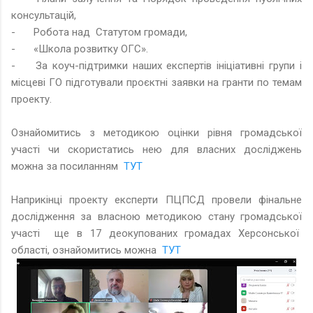
консультацій,
-
Робота над Статутом громади,
-
«Школа розвитку ОГС».
-
За коуч-підтримки наших експертів ініціативні групи і
місцеві ГО підготували проєктні заявки на гранти по темам
проекту.
Ознайомитись з методикою оцінки рівня громадської
участі чи скористатись нею для власних досліджень
можна за посиланням
ТУТ
Наприкінці проекту експерти ПЦПСД провели фінальне
дослідження за власною методикою стану громадської
участі ще в 17 деокупованих громадах Херсонської
області, ознайомитись можна
ТУТ