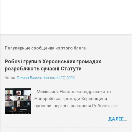
Популярные сообщения из этого блога
Робочі групи в Херсонських громадах
розробляють сучасні Статути
Автор:
Галина Бахматова
июля 27, 2026
Милівська, Новоолександрівська та
Новорайська громади Херсонщини
провели чергові засідання Робочих груп з
експертами Причорноморського центру
ДАЛЕЕ...
політичних і соціальних досліджень
(ПЦПСД) та з активістами громад, які