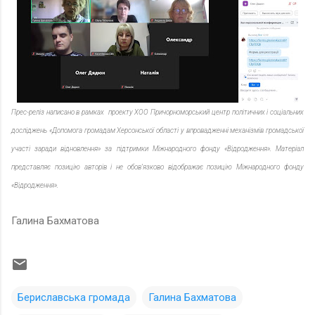
Прес-реліз написано в рамках проекту ХОО Причорноморський центр політичних і соціальних
досліджень «Допомога громадам Херсонської області у впровадженні механізмів громадської
участі заради відновлення» за підтримки Міжнародного фонду «Відродження». Матеріал
представляє позицію авторів і не обов’язково відображає позицію Міжнародного фонду
«Відродження».
Галина Бахматова
Бериславська громада
Галина Бахматова