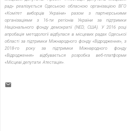
рад» реалізується Одеською обласною організацією ВГО
«Комітет виборців України» разом з партнерськими
організаціями з 16-ти регіонів України за підтримки
Національного фонду демократії (NED, США). У 2016 році
апробація методології відбулася в місцевих радах Одеської
області за підтримки Міжнародного фонду «Відродження», з
2018-го року за підтримки Міжнародного фонду
«Відродження» відбувається розробка веб-платформи
«Місцеві депутати. Атестація».
К
о
м
м