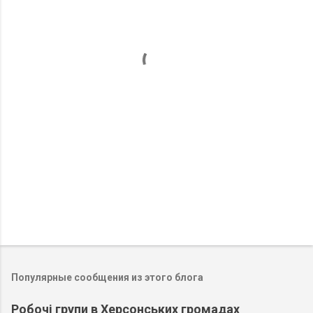
е
н
т
а
р
и
и
Популярные сообщения из этого блога
Робочі групи в Херсонських громадах