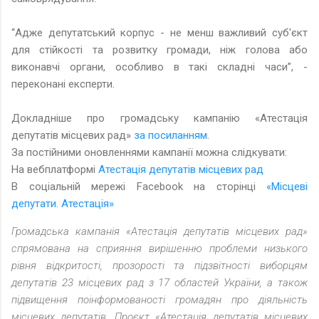
“Адже депутатський корпус - не менш важливий суб'єкт
для стійкості та розвитку громади, ніж голова або
виконавчі органи, особливо в такі складні часи”, -
переконані експерти.
Докладніше про громадську кампанію «Атестація
депутатів місцевих рад»
за посиланням
.
За постійними оновленнями кампанії можна слідкувати:
На вебплатформі
Атестація депутатів місцевих рад
В соціальній мережі Facebook на сторінці
«Місцеві
депутати. Атестація»
Громадська кампанія «Атестація депутатів місцевих рад»
спрямована на сприяння вирішенню проблеми низького
рівня відкритості, прозорості та підзвітності виборцям
депутатів 23 місцевих рад з 17 областей України, а також
підвищення поінформованості громадян про діяльність
місцевих депутатів. Проєкт «Атестація депутатів місцевих