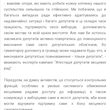
- важливі опори, які мають робити кожну клітинку нашого
суспільства сильнішою та стійкішою. Ми побачили, що в
багатьох випадках ради ефективно адаптувались до
надзвичайної ситуації і багато депутатів в ці складні часи
працюють, підтримують своїх виборців, допомагають
своїм містам та всій країні вистояти. Але нам би хотілось
закликати депутатів активно повертатись до повноцінного
виконання саме своїх депутатських обов'язків, бо
гуманітарну допомогу в громаді може надавати будь-хто, а
виконувати депутатські повноваження - тільки депутати”, -
вважають експерти кампанії “Атестація депутатів місцевих
рад”.
Передусім, на думку активістів, це стосується контрольних
функцій, особливо в умовах системного обмеження
місцевими радами доступу до інформації, а також
комунікації з виборцями саме в якості депутатів, аби вони
могли відчувати підтримку саме з боку місцевого
самоврядування.