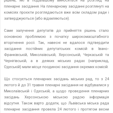
рішень, які в подальшому виносяться на розгляд на
пленарне засідання. На пленарному засіданні розглянуті на
комісіях проєкти розглядаються вже всім складом ради і
затверджуються (або відхиляються).
Саме залучення депутатів до прийняття рішень стало
основною проблемою з початку широкомасштабного
вторгнення росії. Так, навесні не вдалося підтвердити
засідання постійних депутатських комісій в Івано-
Франківській, Миколаївській, Херсонській, Черкаській та
Чернігівській, а в деяких міських радах (наприклад,
Одеській) мали місце поодинокі засідання окремих комісій.
Що стосується пленарних засідань міських рад, то з 24
лютого й до 31 травня пленарні засідання не відбувалися у
Миколаївській і Одеській, а щодо проведення пленарних
засідань Херсонською міською радою інформація
відсутня. Також варто додати, що Львівська міська рада
пленарне засідання провела 24 лютого і протягом весни