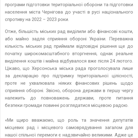
програми підготовки територіальної оборони та підготовки
населення міста Чернігова до участі в русі національного
спротиву на 2022 – 2023 роки.
Отже, більшість міських рад виділили або фінансові кошти,
або майно задля сприяння обороні України. Переважна
кількість міських рад приймали відповідні рішення ще до
початку широкомасштабного вторгнення, однак реальне
виділення коштів і майна відбувалося вже після 24 лютого.
Цікаво, що Херсонська міська рада проголосувала лише
за декларацію про підтримку територіальної цілісності,
проте не ухвалювала ніяких фінансових рішень щодо
сприяння обороні. Звісно, оборона держави в першу чергу
належить до повноважень держави, проте питання
безпеки громади повинні розглядатися місцевою радою.
«Ми щиро вважаємо, що роль та значення депутатів
місцевих рад і місцевого самоврядування загалом для
нашої спільної перемоги є надзвичайно великими. Адже це