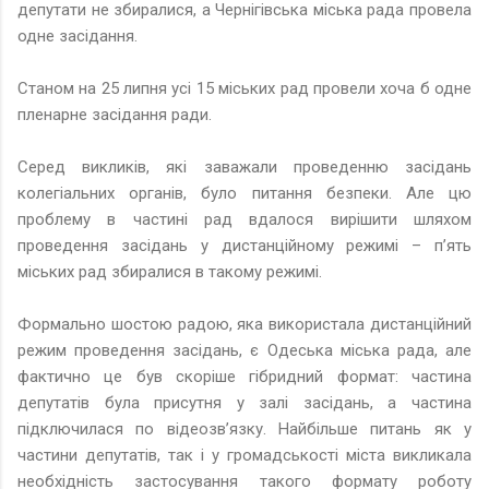
депутати не збиралися, а Чернігівська міська рада провела
одне засідання.
Станом на 25 липня усі 15 міських рад провели хоча б одне
пленарне засідання ради.
Серед викликів, які заважали проведенню засідань
колегіальних органів, було питання безпеки. Але цю
проблему в частині рад вдалося вирішити шляхом
проведення засідань у дистанційному режимі – п’ять
міських рад збиралися в такому режимі.
Формально шостою радою, яка використала дистанційний
режим проведення засідань, є Одеська міська рада, але
фактично це був скоріше гібридний формат: частина
депутатів була присутня у залі засідань, а частина
підключилася по відеозв’язку. Найбільше питань як у
частини депутатів, так і у громадськості міста викликала
необхідність застосування такого формату роботу