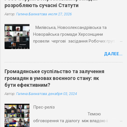
розробляють сучасні Статути
Автор:
Галина Бахматова
июля 27, 2026
Милівська, Новоолександрівська та
Новорайська громади Херсонщини
провели чергові засідання Робочих груп з
експертами Причорноморського центру
ДАЛЕЕ...
політичних і соціальних досліджень
(ПЦПСД) та з активістами громад, які
увійшли до Робочих груп з розробки
Громадянське суспільство та залучення
Статутів. Під час планових засідань
громадян в умовах воєнного стану: як
Робочих груп відповідно до графіку
бути ефективним?
проєкту «Допомога територіальним
Автор:
Галина Бахматова
декабря 03, 2024
громадам Херсонської області в розробці
статутів» учасники обговорили та погодили
Прес-реліз
напрацьовані тексти першої половини
Темою
змістовної частини Статутів трьох громад.
обговорення та діалогу між владою і
Активісти обраних громад разом з