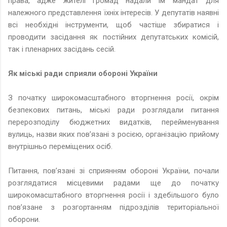
права, адже жителі громад надали їм мандат для
належного представлення їхніх інтересів. У депутатів наявні
всі необхідні інструменти, щоб частіше збиратися і
проводити засідання як постійних депутатських комісій,
так і пленарних засідань сесій.
Як міські ради сприяли обороні України
З початку широкомасштабного вторгнення росії, окрім
безпекових питань, міські ради розглядали питання
перерозподілу бюджетних видатків, перейменування
вулиць, назви яких пов’язані з росією, організацію прийому
внутрішньо переміщених осіб.
Питання, пов’язані зі сприянням обороні України, почали
розглядатися місцевими радами ще до початку
широкомасштабного вторгнення росії і здебільшого було
пов’язане з розгортанням підрозділів територіальної
оборони.