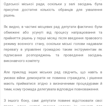
Одеської міської ради, оскільки у залі засідань була
присутня достатня кількість обранців для ухвалення
рішень.
Як видно, в частині місцевих рад депутати фактично були
обмежені або усунуті від процесу напрацювання та
прийняття рішень у перші місяці після введення правового
режиму воєнного стану, оскільки міські голови надавали
перевагу в управлінні громадою таким інструментам як
підписання розпоряджень та проведення засідань
виконавчого комітету.
Але приклад інших міських рад свідчить, що навіть в
умовах війни демократія не повинна страждати, і рішення
мають прийматися згідно з визначеними процедурами й
тими, кому громада делегувала відповідні повноваження.
З іншого боку, самі депутати повинні відстоювати свої