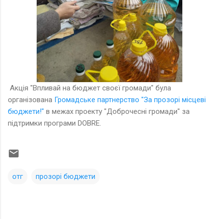
Акція "Впливай на бюджет своєї громади" була
організована
Громадське партнерство "За прозорі місцеві
бюджети!"
в межах проекту "Доброчесні громади" за
підтримки програми DOBRE.
отг
прозорі бюджети
К
о