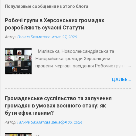
Популярные сообщения из этого блога
Робочі групи в Херсонських громадах
розробляють сучасні Статути
Автор:
Галина Бахматова
июля 27, 2026
Милівська, Новоолександрівська та
Новорайська громади Херсонщини
провели чергові засідання Робочих груп з
експертами Причорноморського центру
ДАЛЕЕ...
політичних і соціальних досліджень
(ПЦПСД) та з активістами громад, які
увійшли до Робочих груп з розробки
Громадянське суспільство та залучення
Статутів. Під час планових засідань
громадян в умовах воєнного стану: як
Робочих груп відповідно до графіку
бути ефективним?
проєкту «Допомога територіальним
Автор:
Галина Бахматова
декабря 03, 2024
громадам Херсонської області в розробці
статутів» учасники обговорили та погодили