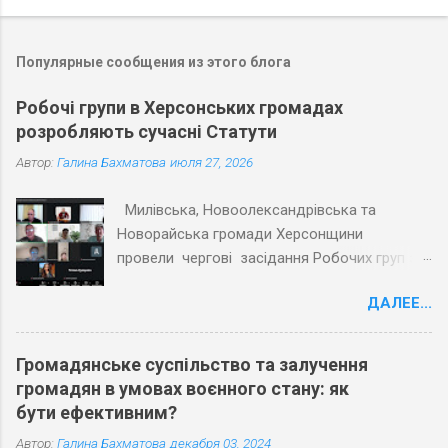
Популярные сообщения из этого блога
Робочі групи в Херсонських громадах
розробляють сучасні Статути
Автор:
Галина Бахматова
июля 27, 2026
Милівська, Новоолександрівська та
Новорайська громади Херсонщини
провели чергові засідання Робочих груп з
експертами Причорноморського центру
ДАЛЕЕ...
політичних і соціальних досліджень
(ПЦПСД) та з активістами громад, які
увійшли до Робочих груп з розробки
Громадянське суспільство та залучення
Статутів. Під час планових засідань
громадян в умовах воєнного стану: як
Робочих груп відповідно до графіку
бути ефективним?
проєкту «Допомога територіальним
Автор:
Галина Бахматова
декабря 03, 2024