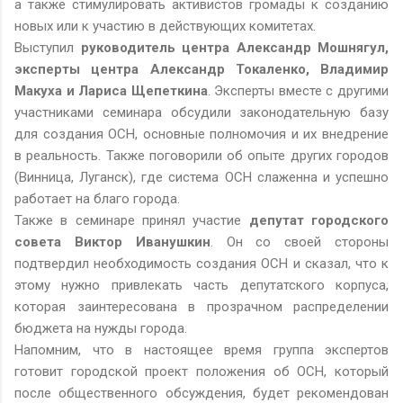
а также стимулировать активистов громады к созданию
новых или к участию в действующих комитетах.
Выступил
руководитель центра Александр Мошнягул,
эксперты центра Александр Токаленко, Владимир
Макуха и Лариса Щепеткина
. Эксперты вместе с другими
участниками семинара обсудили законодательную базу
для создания ОСН, основные полномочия и их внедрение
в реальность. Также поговорили об опыте других городов
(Винница, Луганск), где система ОСН слаженна и успешно
работает на благо города.
Также в семинаре принял участие
депутат городского
совета Виктор Иванушкин
. Он со своей стороны
подтвердил необходимость создания ОСН и сказал, что к
этому нужно привлекать часть депутатского корпуса,
которая заинтересована в прозрачном распределении
бюджета на нужды города.
Напомним, что в настоящее время группа экспертов
готовит городской проект положения об ОСН, который
после общественного обсуждения, будет рекомендован