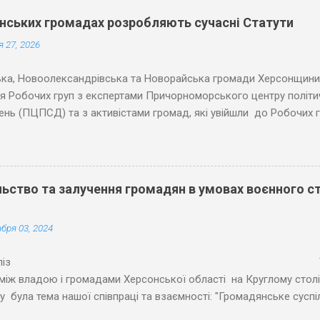
онських громадах розробляють сучасні Статути
 27, 2026
ка, Новоолександрівська та Новорайська громади Херсонщини
я Робочих груп з експертами Причорноморського центру політи
нь (ПЦПСД) та з активістами громад, які увійшли до Робочих г
 планових засідань Робочих груп відповідно до графіку проєк
альним громадам Херсонської області в розробці статутів» уча
 напрацьовані тексти першої половини змістовної частини Стат
ти обраних громад разом з представниками місцевого самовря
ьство та залучення громадян в умовах воєнного ст
розділи Статутів, а саме: 1) Участь жителів у вирішенні питань м
сті здійснення місцевого самоврядування. Найбільшу увагу та 
бря 03, 2024
груп викликали різні форми громадської участі у вирішенні місц
ішень, у...
ес-реліз Темою обгово
між владою і громадами Херсонської області на Круглому столі
у була тема нашої співпраці та взаємності: "Громадянське сусп
 громадах Херсонщини: виклики, можливості та рішення". Наразі