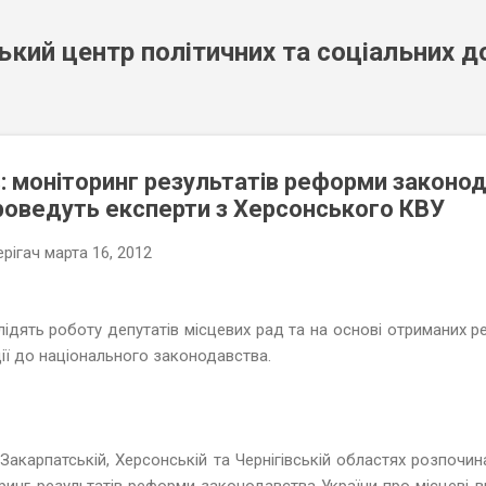
К основному контенту
кий центр політичних та соціальних 
: моніторинг результатів реформи законо
проведуть експерти з Херсонського КВУ
рігач
марта 16, 2012
ідять роботу депутатів місцевих рад та на основі отриманих ре
ії до національного законодавства.
 Закарпатській, Херсонській та Чернігівській областях розпочин
торинг результатів реформи законодавства України про місцеві в