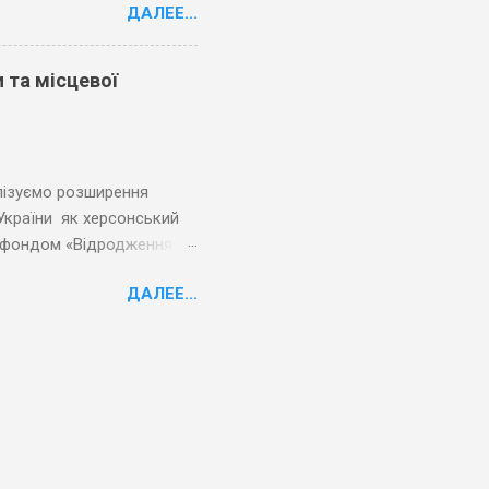
ДАЛЕЕ...
тики, актуальний розвиток
огу громадськості з
ржавно-громадської
 та місцевої
лізуємо розширення
України як херсонський
м фондом «Відродження»
ися, і йдемо разом до
ДАЛЕЕ...
рішення проблем
ених громад Херсонської
 (ПЦПСД) поставив дві
ому відновленню обраних
 до розробки та
можність