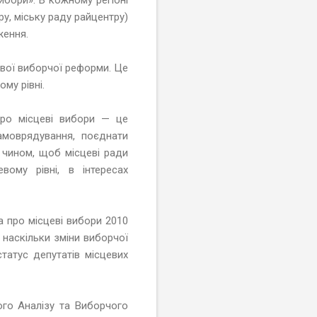
у, міську раду райцентру)
ження.
евої виборчої реформи. Це
ому рівні.
про місцеві вибори — це
амоврядування, поєднати
м чином, щоб місцеві ради
вому рівні, в інтересах
а про місцеві вибори 2010
наскільки зміни виборчої
татус депутатів місцевих
го Аналізу та Виборчого