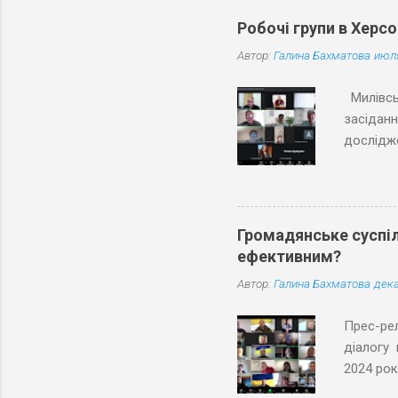
Робочі групи в Херс
Автор:
Галина Бахматова
июля
Милівсь
засіданн
дослідже
Під час
територі
погодили
Активіс
Громадянське суспіл
ключові 
ефективним?
Особливо
Автор:
Галина Бахматова
дека
Робочих 
владних р
Пр
діалогу 
2024 рок
участі в