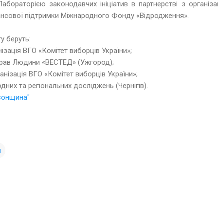
Лабораторією законодавчих ініціатив в партнерстві з організ
ансової підтримки Міжнародного Фонду «Відродження».
ту беруть:
ізація ВГО «Комітет виборців України»;
Прав Людини «ВЕСТЕД» (Ужгород);
анізація ВГО «Комітет виборців України»;
них та регіональних досліджень (Чернігів).
сонщина"
ы