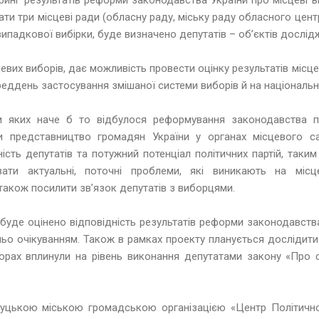
ти три місцеві ради (обласну раду, міську раду обласного центр
 випадкової вибірки, буде визначено депутатів – об’єктів дослід
цевих виборів, дає можливість провести оцінку результатів місц
еддень застосування змішаної системи виборів й на національн
и яких наче б то відбулося реформування законодавства 
ти представництво громадян України у органах місцевого с
ість депутатів та потужний потенціал політичних партій, таки
ати актуальні, поточні проблеми, які виникають на місце
 також посилити зв’язок депутатів з виборцями.
буде оцінено відповідність результатів реформи законодавств
ьо очікуванням. Також в рамках проекту планується дослідити 
орах вплинули на рівень виконання депутатами закону «Про с
Луцькою міською громадською організацією «Центр Політично