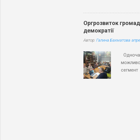
реальне 
різноман
представ
Оргрозвиток громадс
взаємодії
демократії
Автор:
Галина Бахматова
апре
Одночас
можливос
сегмент
(МФВ) і
Перемог
довкілля
області.
головних
громад 
адвокаці
Причорн