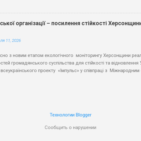
залучення громадян до вироблення та реалізації публічної полі
ітних форм і інструментів демократії участі для підсилення діал
никами влади. Ці поняття знаходяться в сфері пріоритетів де
ької організації – посилення стійкості Херсонщини
. ...
ля 11, 2026
но з новим етапом екологічного моніторингу Херсонщини реа
тей громадянського суспільства для стійкості та відновлення 
 всеукраїнського проекту «Імпульс» у співпраці з Міжнародни
 Фондом Східна Європа (ФСЄ). Великі досягнення вже розпочал
и. Проект «Посилення впливу громадськості Херсонщини на ви
» відображає один з пріоритетів раннього відновлення звільн
 Причорноморський центр політичних та соціальних досліджень
 мети на наступний рік своєї діяльності: 1. Сприяти екологічн
Технологии Blogger
Херсонської області шляхом залучення широкого кола громадян
ї природоохоронних ініціатив; 2. Підвищити організаційну спро
Сообщить о нарушении
оморського центру шляхом створення незалежного Пр...