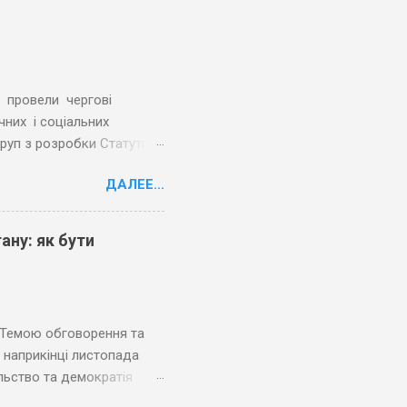
 провели чергові
чних і соціальних
руп з розробки Статутів.
ту «Допомога
ДАЛЕЕ...
сники обговорили та
утів трьох громад.
дування напрацювали
ану: як бути
ісцевого значення; 2)
зацікавленість членів
евих питань, у прийнятті
рення та
 наприкінці листопада
ільство та демократія
 вкрай затребуваним є