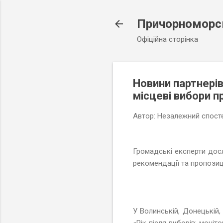
Причорноморсь
Офіційна сторінка
Новини партнерів
місцеві вибори 
Автор:
Незалежний спосте
Громадські експерти досл
рекомендації та пропозиц
У Волинській, Донецькій,
«Рік після виборів: моні