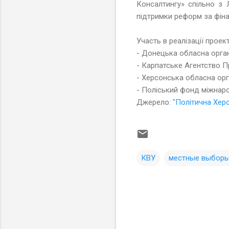
Консалтингу» спільно з 
підтримки реформ за фін
Участь в реалізації проек
- Донецька обласна орган
- Карпатське Агентство 
- Херсонська обласна орг
- Поліський фонд міжнарод
Джерело:
"Політична Хер
КВУ
местные выбор
К
о
м
м