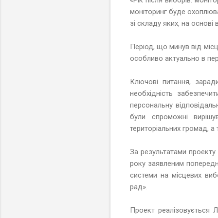
моніторинг буде охоплюва
зі складу яких, на основі
Період, що минув від міс
особливо актуально в пер
Ключові питання, зарад
необхідність забезпечи
персональну відповідальн
були спроможні вирішув
територіальних громад, а
За результатами проекту 
року заявленим попередн
системи на місцевих виб
рад».
Проект реалізовується 