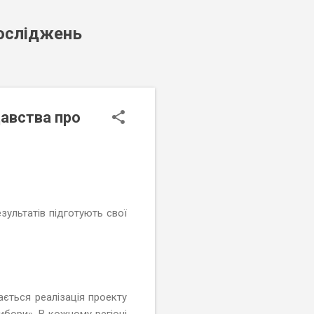
досліджень
давства про
зультатів підготують свої
ається реалізація проекту
ибори». В кожному регіоні